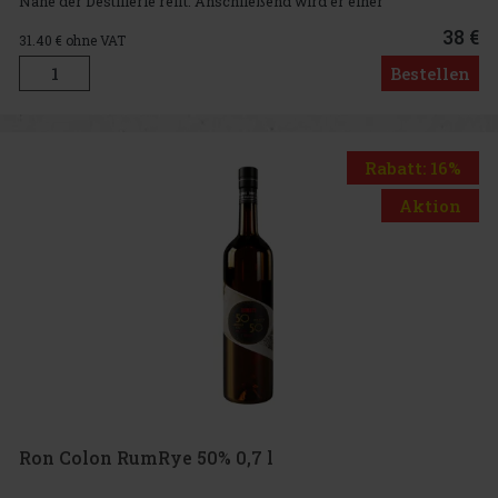
Nähe der Destillerie reift. Anschließend wird er einer
kontinuierlichen Destillation unterzogen und erhält seinen
einzigarti
38 €
31.40
€ ohne VAT
Bestellen
Rabatt: 16%
Aktion
Ron Colon RumRye 50% 0,7 l