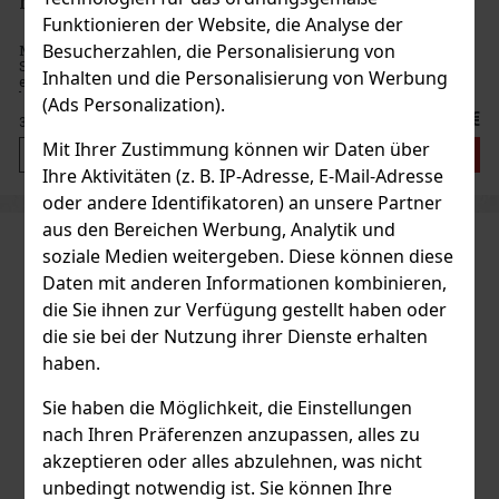
MUNAKRA Rum & Botanicals White 40% 0,5 l
Funktionieren der Website, die Analyse der
Besucherzahlen, die Personalisierung von
MUNAKRA Rum & Botanicals White ist ein origineller
Spirituosengetränk, der die Welt des Rums und der Botanicals zu
Inhalten und die Personalisierung von Werbung
einer frischen, blumig-fruchtigen Komposition vereint. Die Marke
beschreibt ihn als Ode an die Natur – und genau so wirkt er auch i
(Ads Personalization).
38 €
31.40
€ ohne VAT
Mit Ihrer Zustimmung können wir Daten über
Bestellen
Ihre Aktivitäten (z. B. IP-Adresse, E-Mail-Adresse
oder andere Identifikatoren) an unsere Partner
aus den Bereichen Werbung, Analytik und
soziale Medien weitergeben. Diese können diese
Daten mit anderen Informationen kombinieren,
die Sie ihnen zur Verfügung gestellt haben oder
die sie bei der Nutzung ihrer Dienste erhalten
haben.
Sie haben die Möglichkeit, die Einstellungen
nach Ihren Präferenzen anzupassen, alles zu
akzeptieren oder alles abzulehnen, was nicht
unbedingt notwendig ist. Sie können Ihre