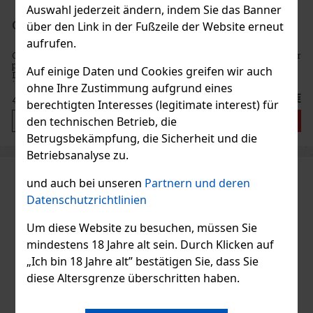
Auswahl jederzeit ändern, indem Sie das Banner
Oliver's Exquisito Rum 1985 40% 0,7 l
über den Link in der Fußzeile der Website erneut
aufrufen.
Oliver's Exquisito Rum 1985 ist der kühnste und feinste Rum aus der
prestigeträchtigen Exquisito-Serie. Dieses außergewöhnliche
Auf einige Daten und Cookies greifen wir auch
Destillat aus der Dominikanischen Republik reift mehr als 21 Jahre
in Fässern aus amerikanischer Eiche, die ihm Tiefe, Kom
ohne Ihre Zustimmung aufgrund eines
55 €
45.45
€ ohne VAT
berechtigten Interesses (legitimate interest) für
Bestellen
den technischen Betrieb, die
Betrugsbekämpfung, die Sicherheit und die
Betriebsanalyse zu.
und auch bei unseren
Partnern und deren
Datenschutzrichtlinien
Um diese Website zu besuchen, müssen Sie
mindestens 18 Jahre alt sein. Durch Klicken auf
„Ich bin 18 Jahre alt” bestätigen Sie, dass Sie
diese Altersgrenze überschritten haben.