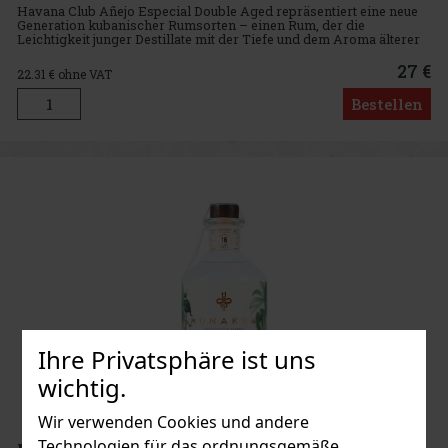
Havana Club Añejo Especial Double Aged repräsentiert eine neue
Generation kubanischer Rumsorten – einen Rum, der die
Leichtigkeit junger Destillate mit der Tiefe und dem Aroma älterer
Rumsorten verbindet. Der Maestro Ronero wählt sorgfältig Fässer
mi
27 €
22.31
€ ohne VAT
Bestellen
Ihre Privatsphäre ist uns
wichtig.
Wir verwenden Cookies und andere
Technologien für das ordnungsgemäße