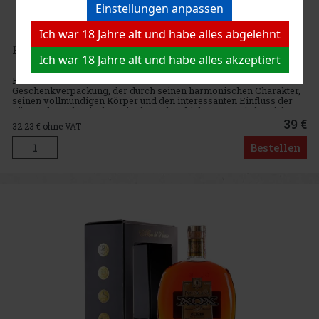
Einstellungen anpassen
Ich war 18 Jahre alt und habe alles abgelehnt
PuntaCana Club Tesoro Geschenkbox 38% 0,7 l
Ich war 18 Jahre alt und habe alles akzeptiert
PuntaCana Club Tesoro ist ein dominikanischer Rum in einer
Geschenkverpackung, der durch seinen harmonischen Charakter,
seinen vollmundigen Körper und den interessanten Einfluss der
Fässer des schottischen Single-Malt-Whiskys Tomatin besticht.
Gerade
39 €
32.23
€ ohne VAT
Bestellen