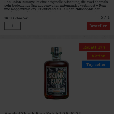
Ron Colón RumRye ist eine originelle Mischung, die zwei ehemals
sehr bedeutende Spirituosenwelten miteinander verbindet – Rum
und Roggenwhiskey. Er entstand als Teil der Philosophie der
Marke Ron Colón Salvadoreño, deren Ziel es ist, verschiedene Tra
37 €
30.58
€ ohne VAT
Bestellen
Rabatt: 17%
Aktion
Top seller
Hooded Skunk Rum Batch 1 0,5l 61,2%