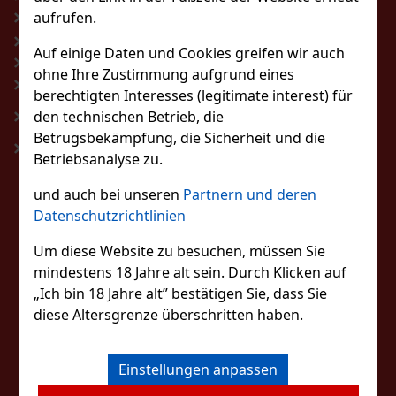
aufrufen.
Blog
Spirituosen
Allgemeine Geschäftsbedingungen
Wein, Champagner,
Auf einige Daten und Cookies greifen wir auch
Sekt
Rücktritt vom Vertrag
ohne Ihre Zustimmung aufgrund eines
Aromatisierte
Personaldatenschutzbestimmungen
berechtigten Interesses (legitimate interest) für
Getränke
Regeln für Gewinnspiele auf
den technischen Betrieb, die
Bier
Facebook
Betrugsbekämpfung, die Sicherheit und die
Alkoholfreie
Impressum
Betriebsanalyse zu.
Getränke
Kaffee
und auch bei unseren
Partnern und deren
Süßigkeiten
Datenschutzrichtlinien
Uhren
Um diese Website zu besuchen, müssen Sie
Sonnenbrillen
mindestens 18 Jahre alt sein. Durch Klicken auf
Duftkerzen
„Ich bin 18 Jahre alt” bestätigen Sie, dass Sie
Für Kinder
diese Altersgrenze überschritten haben.
Feuerzeuge Zippos
Zubehör
Hi-Fi-Elektro
Einstellungen anpassen