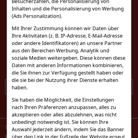
Besucherzahlen, die Personalisierung von
Inhalten und die Personalisierung von Werbung
(Ads Personalization).
FOLGEN SIE UNS
Mit Ihrer Zustimmung können wir Daten über
Ihre Aktivitäten (z. B. IP-Adresse, E-Mail-Adresse
oder andere Identifikatoren) an unsere Partner
KONTAKTIERE UNS
aus den Bereichen Werbung, Analytik und
soziale Medien weitergeben. Diese können diese
eshop@excaliburshop.com
Daten mit anderen Informationen kombinieren,
+43 660 1544737
die Sie ihnen zur Verfügung gestellt haben oder
die sie bei der Nutzung ihrer Dienste erhalten
SENDEN
haben.
Sie haben die Möglichkeit, die Einstellungen
Ich bin mit der Verarbeitung personenbezogener
nach Ihren Präferenzen anzupassen, alles zu
Daten einverstanden
akzeptieren oder alles abzulehnen, was nicht
unbedingt notwendig ist. Sie können Ihre
UNSER E-SHOP
PRODUKTE
Auswahl jederzeit ändern, indem Sie das Banner
über den Link in der Fußzeile der Website erneut
Startseite
Parfumerie