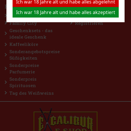
Ich war 18 Jahre alt und habe alles abgelehnt
BESUCHE UNS
Mein Konto
Ich war 18 Jahre alt und habe alles akzeptiert
Ladengeschäft
Einloggen
Family City
Registrieren
Geschenksets - das
ideale Geschenk
Kaffeeliköre
Sonderangebotspreise
Süßigkeiten
Sonderpreise
Parfumerie
Sonderpreis
Spirituosen
Tag des Weißweins