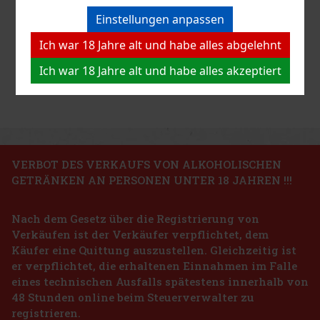
Einstellungen anpassen
Ich war 18 Jahre alt und habe alles abgelehnt
Ich war 18 Jahre alt und habe alles akzeptiert
VERBOT DES VERKAUFS VON ALKOHOLISCHEN
GETRÄNKEN AN PERSONEN UNTER 18 JAHREN !!!
Nach dem Gesetz über die Registrierung von
Verkäufen ist der Verkäufer verpflichtet, dem
Käufer eine Quittung auszustellen. Gleichzeitig ist
er verpflichtet, die erhaltenen Einnahmen im Falle
eines technischen Ausfalls spätestens innerhalb von
48 Stunden online beim Steuerverwalter zu
registrieren.