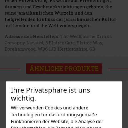
in der Entwicklung. Es wurde aus Erinnerungen,
Aromen und Geschmacksrichtungen geboren, die
seine jamaikanischen Wurzeln und den
tiefgreifenden Einfluss der jamaikanischen Kultur
auf London und die Welt widerspiegeln.
Adresse des Herstellers
: The Westbourne Drinks
Comapny Limited, 5 Elstree Gate, Elstree Way,
Borehamwood, WD6 1JD Hertfordshire, GB
ÄHNLICHE PRODUKTE
Ihre Privatsphäre ist uns
wichtig.
Wir verwenden Cookies und andere
Technologien für das ordnungsgemäße
Funktionieren der Website, die Analyse der