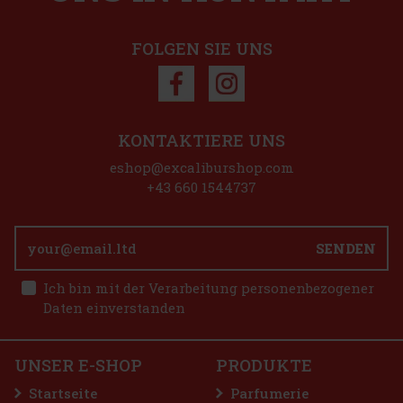
FOLGEN SIE UNS
att: 19%
Aktion
KONTAKTIERE UNS
eshop@excaliburshop.com
+43 660 1544737
ßrum-Basis,
zählt. Er
eschmack,
ke und k
SENDEN
14.99 €
Ich bin mit der Verarbeitung personenbezogener
Bestellen
Daten einverstanden
iger Likör
stazien, der
ht. Dank
UNSER E-SHOP
PRODUKTE
gehalt
10.49 €
Startseite
Parfumerie