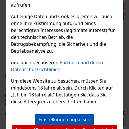
aufrufen.
att: 21%
Aktion
Auf einige Daten und Cookies greifen wir auch
ohne Ihre Zustimmung aufgrund eines
berechtigten Interesses (legitimate interest) für
den technischen Betrieb, die
Betrugsbekämpfung, die Sicherheit und die
Betriebsanalyse zu.
und auch bei unseren
Partnern und deren
Datenschutzrichtlinien
33 €
Um diese Website zu besuchen, müssen Sie
Bestellen
mindestens 18 Jahre alt sein. Durch Klicken auf
„Ich bin 18 Jahre alt” bestätigen Sie, dass Sie
ßrum-Basis,
zählt. Er
diese Altersgrenze überschritten haben.
eschmack,
ke und k
14.99 €
Einstellungen anpassen
Bestellen