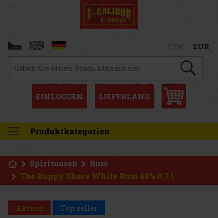
CZK
EUR
EINLOGGEN
LIEFERLAND
Produktkategorien
Spirituosen
Rum
The Duppy Share White Rum 40% 0,7 l
Aktion
Top seller