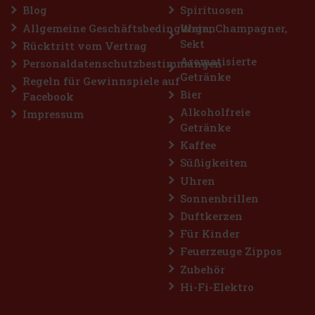
Bestellen
Blog
Spirituosen
Allgemeine Geschäftsbedingungen
Wein, Champagner,
Sekt
Rücktritt vom Vertrag
att: 10%
Aromatisierte
Personaldatenschutzbestimmungen
Getränke
Aktion
Regeln für Gewinnspiele auf
Bier
Facebook
Alkoholfreie
Impressum
Getränke
Kaffee
Süßigkeiten
Uhren
Sonnenbrillen
Duftkerzen
Für Kinder
Feuerzeuge Zippos
Zubehör
die Essenz
t.
Hi-Fi-Elektro
len
chmack und
17.49 €