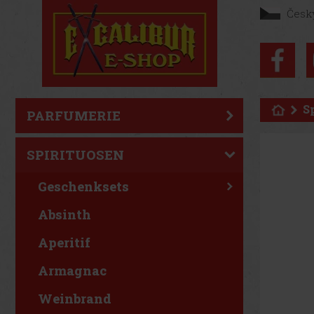
Česk
S
PARFUMERIE
SPIRITUOSEN
Geschenksets
Absinth
Aperitif
Armagnac
Weinbrand