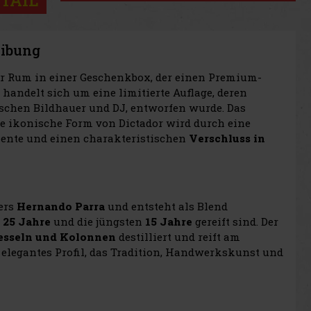
TAIL
eibung
r Rum in einer Geschenkbox, der einen Premium-
handelt sich um eine limitierte Auflage, deren
schen Bildhauer und DJ, entworfen wurde. Das
die ikonische Form von Dictador wird durch eine
mente und einen charakteristischen
Verschluss in
ers
Hernando Parra
und entsteht als Blend
u
25 Jahre
und die jüngsten
15 Jahre
gereift sind. Der
esseln und Kolonnen
destilliert und reift am
nd elegantes Profil, das Tradition, Handwerkskunst und