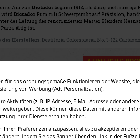
erne Ära von
Dictador
begann 1913, als das gleichnamige 
m wird
Dictador
Rum mit Schwerpunkt auf Präzision, handwe
nter der Leitung des renommierten Master Blenders Hernan P
Parra tätig ist.
 des Herstellers
: Destileria Colombiana, No. 3-122 Cartage
ÄHNLICHE PR
.
 für das ordnungsgemäße Funktionieren der Website, die 
Neu
isierung von Werbung (Ads Personalization).
 Aktivitäten (z. B. IP-Adresse, E-Mail-Adresse oder andere
n weitergeben. Diese können diese Daten mit anderen Infor
utzung ihrer Dienste erhalten haben.
ch Ihren Präferenzen anzupassen, alles zu akzeptieren oder
t ändern, indem Sie das Banner über den Link in der Fußzei