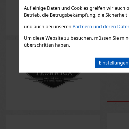
Auf einige Daten und Cookies greifen wir auch 
Betrieb, die Betrugsbekämpfung, die Sicherheit 
Nativo
Salvaje
und auch bei unseren
Partnern und deren Daten
AUF L
Um diese Website zu besuchen, müssen Sie mindest
überschritten haben.
27.27
€ o
Einstellunge