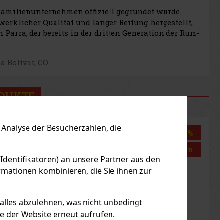
Familienunternehmen offiziell gegründet wurde.
rklicher Qualität und langer Reifung hergestellt,
arra, der bereits in der dritten Generation der Rum-
na Bolívar, CO
ODUKTE
Analyse der Besucherzahlen, die
Rabatt: 21%
Aktion
 Identifikatoren) an unsere Partner aus den
mationen kombinieren, die Sie ihnen zur
 alles abzulehnen, was nicht unbedingt
le der Website erneut aufrufen.