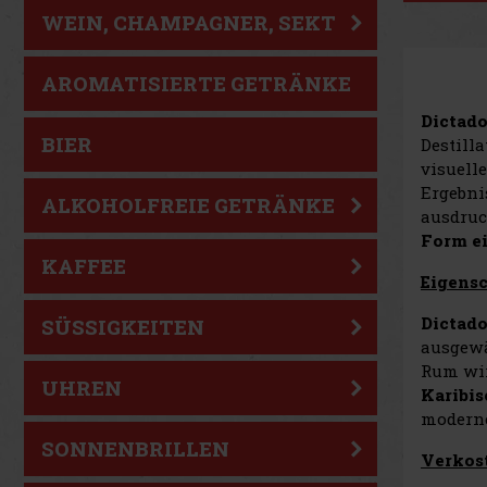
WEIN, CHAMPAGNER, SEKT
AROMATISIERTE GETRÄNKE
Dictad
BIER
Destill
visuell
Ergebni
ALKOHOLFREIE GETRÄNKE
ausdruc
Form e
KAFFEE
Eigens
Dictad
SÜSSIGKEITEN
ausgewä
Rum wi
UHREN
Karibi
moderne
SONNENBRILLEN
Verkos