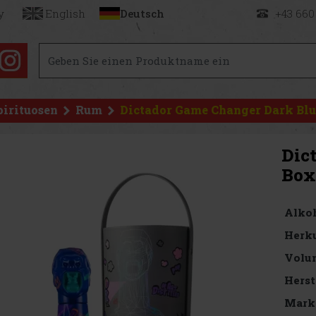
y
English
Deutsch
+43 660
pirituosen
Rum
Dictador Game Changer Dark Blue
Dic
Box 
Alkoh
Herku
Volu
Herst
Mark