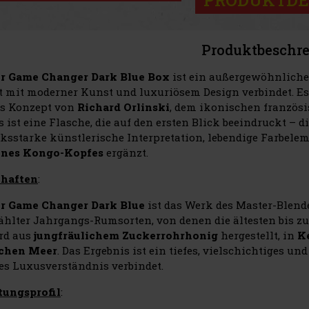
PRODUKTDE
Produktbeschr
or Game Changer Dark Blue Box
ist ein außergewöhnliche
at mit moderner Kunst und luxuriösem Design verbindet. Es 
es Konzept von
Richard Orlinski
, dem ikonischen französi
s ist eine Flasche, die auf den ersten Blick beeindruckt – 
ksstarke künstlerische Interpretation, lebendige Farbele
ines Kongo-Kopfes
ergänzt.
chaften
:
or Game Changer Dark Blue
ist das Werk des Master-Blend
hlter Jahrgangs-Rumsorten, von denen die ältesten bis z
rd aus
jungfräulichem Zuckerrohrhonig
hergestellt, in
K
schen Meer
. Das Ergebnis ist ein tiefes, vielschichtiges u
s Luxusverständnis verbindet.
tungsprofil
: