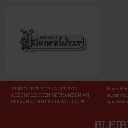
VERBOT DES VERKAUFS VON
Nach dem 
ALKOHOLISCHEN GETRÄNKEN AN
auszustel
PERSONEN UNTER 18 JAHREN !!!
spätesten
BLEIB