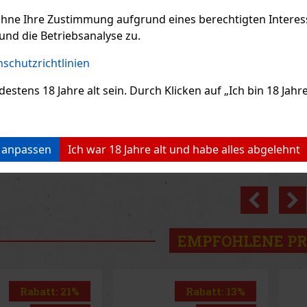
ohne Ihre Zustimmung aufgrund eines berechtigten Interesse
und die Betriebsanalyse zu.
 Autentico
Becherovka Tuzemský
Mal
 0,7 l 40% Tube
0,5l 37,5%
schutzrichtlinien
AGER
(> 5 st)
AUF LAGER
(> 5 st)
AU
ens 18 Jahre alt sein. Durch Klicken auf „Ich bin 18 Jahre 
Mali
leg
Wei
bek
Get
33 €
7.99 €
hne VAT
6.60
€ ohne VAT
12.
biet
und
n anpassen
Ich war 18 Jahre alt und habe alles abgelehnt
Bestellen
Bestellen
Ges
her
Mix
Previo
EMPFOHLENE P
Rabatt: 13%
Rabatt: 19%