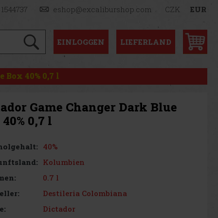
 1544737
eshop@excaliburshop.com
CZK
EUR
EINLOGGEN
LIEFERLAND
 Box 40% 0,7 l
tador Game Changer Dark Blue
40% 0,7 l
40%
olgehalt:
Kolumbien
nftsland:
0.7 l
men:
Destileria Colombiana
eller:
Dictador
e: