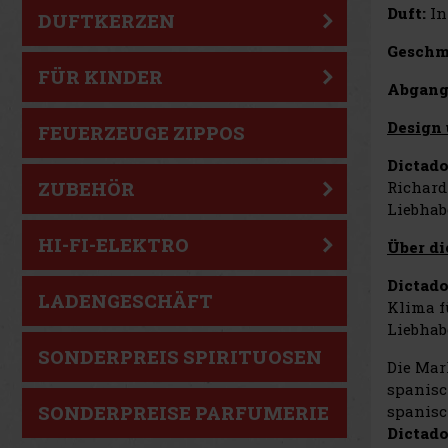
Duft:
In
DUFTKERZEN
Geschm
FÜR KINDER
Abgang
Design
FEUERZEUGE ZIPPOS
Dictad
Richard
ZUBEHÖR
Liebhab
HI-FI-ELEKTRO
Über di
Dictad
LADENGESCHÄFT
Klima f
Liebhab
SONDERPREIS SPIRITUOSEN
Die Ma
spanisc
spanisc
SONDERPREISE PARFUMERIE
Dictad