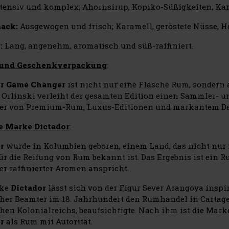
tensiv und komplex; Ahornsirup, Kopiko-Süßigkeiten, Kar
ack:
Ausgewogen und frisch; Karamell, geröstete Nüsse, Ho
:
Lang, angenehm, aromatisch und süß-raffiniert.
 und Geschenkverpackung
:
or Game Changer
ist nicht nur eine Flasche Rum, sondern 
 Orlinski verleiht der gesamten Edition einen Sammler- u
er von Premium-Rum, Luxus-Editionen und markantem De
e Marke Dictador
:
or
wurde in Kolumbien geboren, einem Land, das nicht nur f
ür die Reifung von Rum bekannt ist. Das Ergebnis ist ein R
er raffinierter Aromen anspricht.
rke
Dictador
lässt sich von der Figur Sever Arangoya inspir
her Beamter im 18. Jahrhundert den Rumhandel in Cartag
hen Kolonialreichs, beaufsichtigte. Nach ihm ist die Mark
or
als Rum mit Autorität.