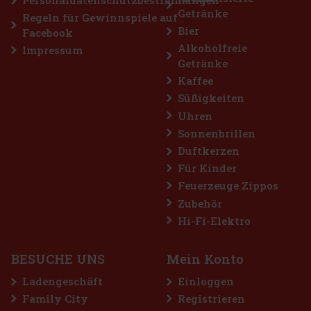
Getränke
Aktion
Regeln für Gewinnspiele auf
Bier
Facebook
Alkoholfreie
Impressum
Getränke
Kaffee
Süßigkeiten
Uhren
Sonnenbrillen
Duftkerzen
Horvath's Schoko-Kirschen-Cream Likör 15% 0,7 l
Für Kinder
Feuerzeuge Zippos
AUF LAGER
(> 5 st)
Zubehör
Horvath's Schoko-Kirschen-Cream Likör ist ein zarter Cremelikör,
der köstliche Schokolade mit den fruchtigen Noten von Kirschen
Hi-Fi-Elektro
verbindet. Das Ergebnis ist ein süßes, weiches und angenehm
dessertartiges Getränk, das alle Liebhaber von Cremelikören un
10.49 €
8.67
€ ohne VAT
BESUCHE UNS
Mein Konto
Bestellen
Ladengeschäft
Einloggen
Family City
Registrieren