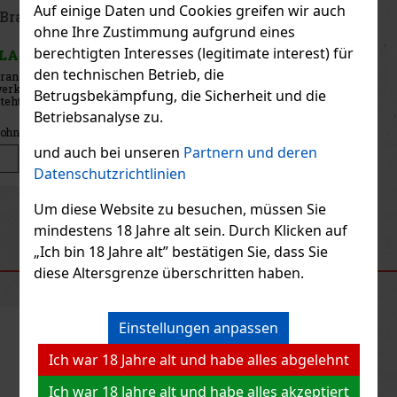
Auf einige Daten und Cookies greifen wir auch
Metaxa 7 Stars Greek Riviera 40% 1 l
ohne Ihre Zustimmung aufgrund eines
berechtigten Interesses (legitimate interest) für
AUF LAGER
(> 5 st)
den technischen Betrieb, die
Metaxa 7 Stars Greek Riviera ist eine limitierte Auflage des
legendären griechischen Destillats, die ein frisches Design,
Betrugsbekämpfung, die Sicherheit und die
inspiriert von den Farben der Ägäisküste, und denselben perfekt
ausgewogenen Geschmack bietet, den Metaxa-Liebhaber kennen
Betriebsanalyse zu.
und s
26.50 €
21.90
€ ohne VAT
und auch bei unseren
Partnern und deren
Bestellen
Datenschutzrichtlinien
Um diese Website zu besuchen, müssen Sie
Previous
Next
mindestens 18 Jahre alt sein. Durch Klicken auf
„Ich bin 18 Jahre alt” bestätigen Sie, dass Sie
EMPFOHLENE PRODUKTE
diese Altersgrenze überschritten haben.
Einstellungen anpassen
Rabatt: 13%
Ich war 18 Jahre alt und habe alles abgelehnt
Aktion
Ich war 18 Jahre alt und habe alles akzeptiert