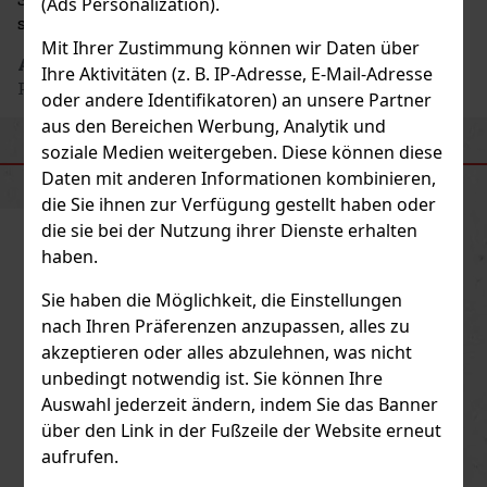
(Ads Personalization).
sizilianischen Geist und die Innovation.
Mit Ihrer Zustimmung können wir Daten über
Adresse des Herstellers
: Agalia s.r.l., Via Giacomo
Ihre Aktivitäten (z. B. IP-Adresse, E-Mail-Adresse
Peroni 400-402, 00131 Roma, IT
oder andere Identifikatoren) an unsere Partner
aus den Bereichen Werbung, Analytik und
soziale Medien weitergeben. Diese können diese
ÄHNLICHE PRODUKTE
Daten mit anderen Informationen kombinieren,
die Sie ihnen zur Verfügung gestellt haben oder
die sie bei der Nutzung ihrer Dienste erhalten
haben.
Sie haben die Möglichkeit, die Einstellungen
nach Ihren Präferenzen anzupassen, alles zu
akzeptieren oder alles abzulehnen, was nicht
unbedingt notwendig ist. Sie können Ihre
Auswahl jederzeit ändern, indem Sie das Banner
über den Link in der Fußzeile der Website erneut
aufrufen.