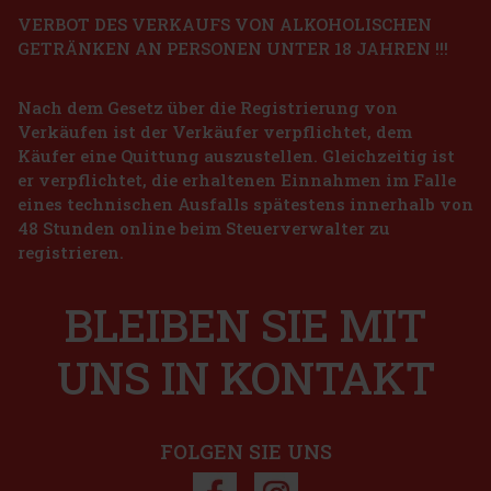
VERBOT DES VERKAUFS VON ALKOHOLISCHEN
GETRÄNKEN AN PERSONEN UNTER 18 JAHREN !!!
ALEXANDRION Brazilian Coffee 25% 0,7 l
Nach dem Gesetz über die Registrierung von
AUF LAGER
(4 st)
Verkäufen ist der Verkäufer verpflichtet, dem
ALEXANDRION Brazilian Coffee ist eine einzigartige Kombination
aus dem ausgeprägten Geschmack frisch gerösteten
Käufer eine Quittung auszustellen. Gleichzeitig ist
brasilianischen Kaffees und dem fein raffinierten Charakter des
er verpflichtet, die erhaltenen Einnahmen im Falle
Brandy Alexandrion Original. Diese harmonische Kombination
sorgt für ein p
11.99 €
eines technischen Ausfalls spätestens innerhalb von
9.91
€ ohne VAT
Horvath's Pistazien-Crem-Likör 17% 0,7 l
48 Stunden online beim Steuerverwalter zu
Bestellen
registrieren.
AUF LAGER
(> 5 st)
Horvath's Pistazien-Crem-Likör ist ein köstlicher cremiger Likör
mit einem ausgeprägten Geschmack nach gerösteten Pistazien, der
BLEIBEN SIE MIT
alle Liebhaber süßer, samtig-weicher Getränke anspricht. Dank
seiner feinen Konsistenz und seinem geringen Alkoholgehalt
10.49 €
8.67
€ ohne VAT
UNS IN KONTAKT
Bestellen
FOLGEN SIE UNS
Rabatt: 10%