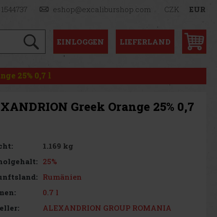
 1544737
eshop@excaliburshop.com
CZK
EUR
EINLOGGEN
LIEFERLAND
ge 25% 0,7 l
XANDRION Greek Orange 25% 0,7
1.169 kg
cht:
25%
olgehalt:
Rumänien
nftsland:
0.7 l
men:
ALEXANDRION GROUP ROMANIA
eller: