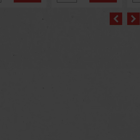
ohol, eine achtfache
und seinem geringen
ein
u
Alkoholgehalt
ein
Previo