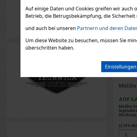
Auf einige Daten und Cookies greifen wir auch 
Betrieb, die Betrugsbekämpfung, die Sicherheit 
und auch bei unseren
Partnern und deren Daten
Um diese Website zu besuchen, müssen Sie mindest
überschritten haben.
Einstellunge
Helsin
Strawbe
AUF L
Helsinki 
Strawberr
aromatisi
reinen Ch
Vodka Blu
11.56
€ oh
frischen
Walderdbe
Basis bil