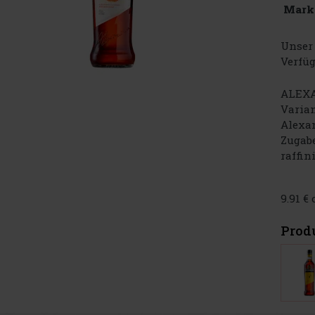
Mark
Unser 
Verfüg
ALEXA
Varian
Alexan
Zugabe
raffin
9.91 €
Prod