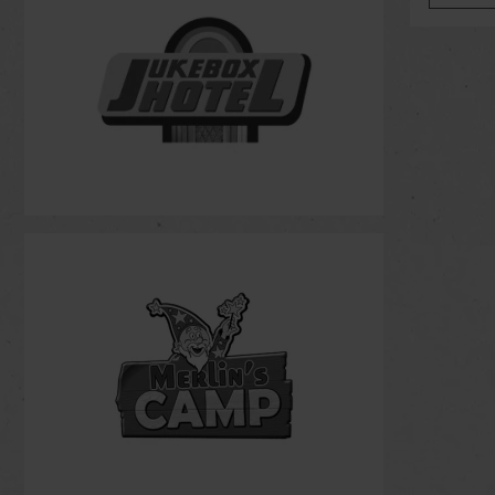
Weizenalk
Filterung 