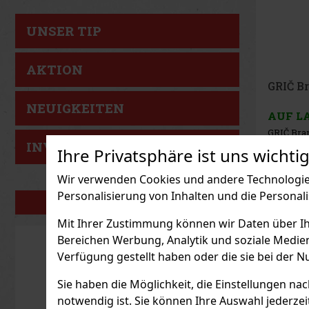
UNSER TIP
AKTION
Metaxa
Riviera
NEUIGKEITEN
AUF L
Metaxa 7 
ist eine l
INVESTITIONSTIP
Ihre Privatsphäre ist uns wichtig
legendär
Destillats
Design, i
21.90
€ oh
Wir verwenden Cookies und andere Technologien
Farben de
denselben
Personalisierung von Inhalten und die Personal
ausgewo
UNSERE MARKEN
bietet, d
kennen u
Mit Ihrer Zustimmung können wir Daten über Ihre
Bereichen Werbung, Analytik und soziale Medie
Verfügung gestellt haben oder die sie bei der N
Sie haben die Möglichkeit, die Einstellungen na
notwendig ist. Sie können Ihre Auswahl jederzei