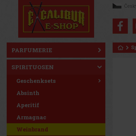
Česk
S
PARFUMERIE
SPIRITUOSEN
Geschenksets
Absinth
Aperitif
Armagnac
Weinbrand