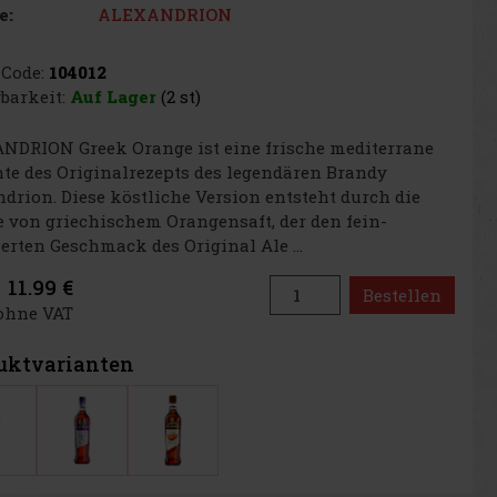
ALEXANDRION
e:
Code:
104012
barkeit:
Auf Lager
(2 st)
NDRION Greek Orange ist eine frische mediterrane
te des Originalrezepts des legendären Brandy
drion. Diese köstliche Version entsteht durch die
 von griechischem Orangensaft, der den fein-
ierten Geschmack des Original Ale ...
11.99 €
Bestellen
 ohne VAT
uktvarianten