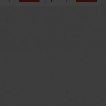
zigartigen Geschmack und
alle Liebhaber von
 A
Cremelikören un
us
Next