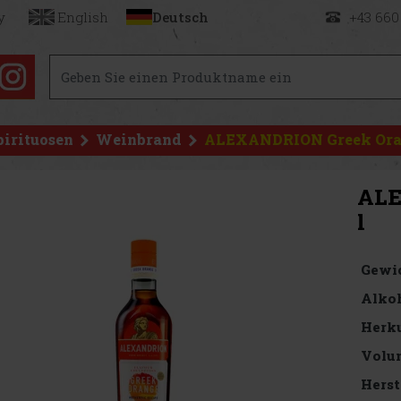
y
English
Deutsch
+43 660
pirituosen
Weinbrand
ALEXANDRION Greek Oran
ALE
l
Gewi
Alkoh
Herku
Volu
Herst