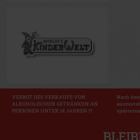
VERBOT DES VERKAUFS VON
Nach dem 
ALKOHOLISCHEN GETRÄNKEN AN
auszustel
PERSONEN UNTER 18 JAHREN !!!
spätesten
BLEIB