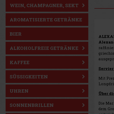
WEIN, CHAMPAGNER, SEKT
AROMATISIERTE GETRÄNKE
BIER
ALEXAN
Alexan
raffini
ALKOHOLFREIE GETRÄNKE
griechi
ausgep
KAFFEE
Servier
SÜSSIGKEITEN
Mit Pre
Longdrin
UHREN
Über d
Die Ma
SONNENBRILLEN
dem Gro