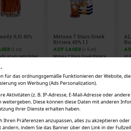
 7 Stars Greek
ALEXANDRION
AL
 40% 1 l
Brazilian Coffee 25%
0,7
0,7 l
AGER
(> 5 st)
AUF LAGER
(4 st)
AU
Stars Greek Riviera
ALEXANDRION Brazilian
ALE
imitierte Auflage des
Coffee ist eine einzigartige
iko
.
en griechischen
Kombination aus dem
rei
, die ein frisches
ausgeprägten Geschmack
per
nspiriert von den
frisch gerösteten
Wei
26.50 €
11.99 €
ne VAT
9.91
€ ohne VAT
13.
 für das ordnungsgemäße Funktionieren der Website, die 
r Ägäisküste, und
brasilianischen Kaffees und
Die
 perfekt
dem fein raffinierten
dur
isierung von Werbung (Ads Personalization).
Bestellen
Bestellen
genen Geschmack
Charakter des Brandy
Eic
en Metaxa-Liebhaber
Alexandrion Original. Diese
Wei
nd s
harmonische Kombination
 Aktivitäten (z. B. IP-Adresse, E-Mail-Adresse oder andere
sorgt für ein p
Previo
n weitergeben. Diese können diese Daten mit anderen Infor
utzung ihrer Dienste erhalten haben.
EMPFOHLENE P
ch Ihren Präferenzen anzupassen, alles zu akzeptieren oder
t ändern, indem Sie das Banner über den Link in der Fußzei