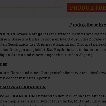
PRODUKTDE
Produktbeschr
DRION Greek Orange
ist eine frische mediterrane Varia
drion
. Diese köstliche Version entsteht durch die Zugabe 
erten Geschmack des Original Alexandrion Original perfekt 
scher Orangen ausgleicht. Das Ergebnis ist ein harmonisc
rägten Aroma und einem angenehm runden Abgang.
tipp
:
mium-Tonic und einer Orangenscheibe servieren, idealerw
k oder raffinierter Aperitif.
ie Marke ALEXANDRION
:
rke
ALEXANDRION
entstand in den 1980er Jahren auf der
ßen inspiriert, einem Symbol für Stärke, Mut und Führung