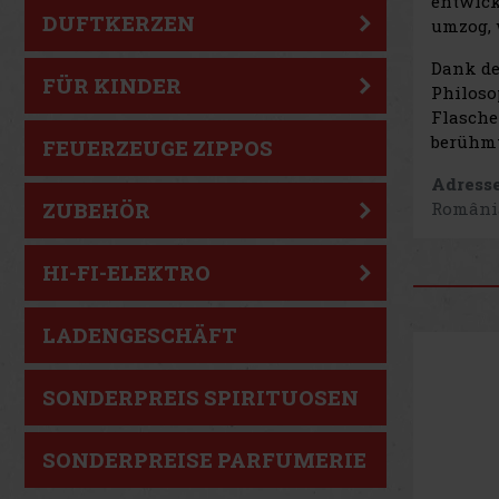
entwick
DUFTKERZEN
umzog, 
Dank de
FÜR KINDER
Philoso
Flasche
berühm
FEUERZEUGE ZIPPOS
Adresse
Români
ZUBEHÖR
HI-FI-ELEKTRO
LADENGESCHÄFT
SONDERPREIS SPIRITUOSEN
SONDERPREISE PARFUMERIE