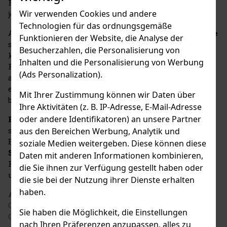
Royal Salute eine Authentizität und Tiefe, die bei
Wir verwenden Cookies und andere
jedem Schluck spürbar ist.
Technologien für das ordnungsgemäße
Als Teil der Pernod Ricard Gruppe behält
Royal Salute
Funktionieren der Website, die Analyse der
seinen Status als Luxussymbol, das untrennbar mit
Besucherzahlen, die Personalisierung von
königlichen Meilensteinen und wichtigen
Inhalten und die Personalisierung von Werbung
Feierlichkeiten verbunden ist. Die Marke wird
(Ads Personalization).
aufgrund ihrer unübertroffenen Qualität und
eleganten Präsentation oft als „König des Whiskys“
Mit Ihrer Zustimmung können wir Daten über
bezeichnet.
Ihre Aktivitäten (z. B. IP-Adresse, E-Mail-Adresse
oder andere Identifikatoren) an unsere Partner
Royal Salute 21Y The Miami Polo Edition
eignet
sich perfekt für besondere Anlässe oder als exklusive
aus den Bereichen Werbung, Analytik und
Ergänzung zu einem entspannten Abend.
Royal
soziale Medien weitergeben. Diese können diese
Salute 21Y The Miami Polo Edition
ist eine wahre
Daten mit anderen Informationen kombinieren,
Feier der Kunst der Whiskyherstellung, des Luxus
die Sie ihnen zur Verfügung gestellt haben oder
und der unvergesslichen Momente.
die sie bei der Nutzung ihrer Dienste erhalten
haben.
Adresse des Herstellers
: Chivas Brothers Limited,
Chivas House, 72 Chancellors Road, W6 9RS London,
Sie haben die Möglichkeit, die Einstellungen
GB
nach Ihren Präferenzen anzupassen, alles zu