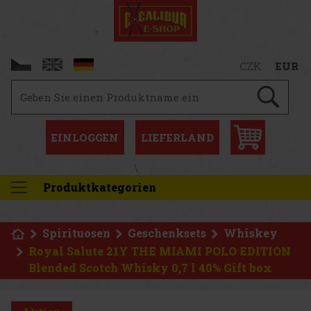
CZK
EUR
EINLOGGEN
LIEFERLAND
Produktkategorien
Spirituosen
Geschenksets
Whiskey
Royal Salute 21Y THE MIAMI POLO EDITION
Blended Scotch Whisky 0,7 l 40% Gift box