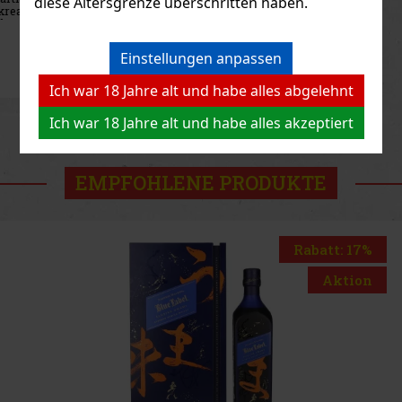
diese Altersgrenze überschritten haben.
exotischen Nachgeschmack von Madeira-Wein. Dieser
einzigartige Ausdruck einer traditionellen schottischen Brennerei
wird vor allem diejenige
47 €
38.84
€ ohne VAT
Einstellungen anpassen
Bestellen
Ich war 18 Jahre alt und habe alles abgelehnt
Previous
Next
Ich war 18 Jahre alt und habe alles akzeptiert
EMPFOHLENE PRODUKTE
Rabatt: 17%
Aktion
THE GLENLIVET Spectra 40% 3 x 0,2 l
Geschenkbox
AUF LAGER
(3 st)