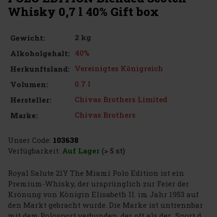
Whisky 0,7 l 40% Gift box
2 kg
Gewicht:
40%
Alkoholgehalt:
Vereinigtes Königreich
Herkunftsland:
0.7 l
Volumen:
Chivas Brothers Limited
Hersteller:
Chivas Brothers
Marke:
Unser Code:
103638
Verfügbarkeit:
Auf Lager
(> 5 st)
Royal Salute 21Y The Miami Polo Edition ist ein
Premium-Whisky, der ursprünglich zur Feier der
Krönung von Königin Elisabeth II. im Jahr 1953 auf
den Markt gebracht wurde. Die Marke ist untrennbar
mit dem Polosport verbunden, der oft als der „Sport d ...