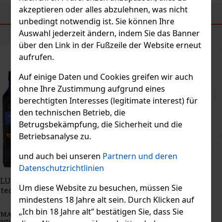
akzeptieren oder alles abzulehnen, was nicht
unbedingt notwendig ist. Sie können Ihre
ÄHNLICHE PRODUKTE
Auswahl jederzeit ändern, indem Sie das Banner
über den Link in der Fußzeile der Website erneut
aufrufen.
Auf einige Daten und Cookies greifen wir auch
ohne Ihre Zustimmung aufgrund eines
berechtigten Interesses (legitimate interest) für
den technischen Betrieb, die
Betrugsbekämpfung, die Sicherheit und die
Betriebsanalyse zu.
und auch bei unseren
Partnern und deren
Datenschutzrichtlinien
Aberfeldy Madeira Cask 12Y 40% 0,7 l
Um diese Website zu besuchen, müssen Sie
Geschnkpackung
mindestens 18 Jahre alt sein. Durch Klicken auf
AUF LAGER
(5 st)
„Ich bin 18 Jahre alt” bestätigen Sie, dass Sie
Aberfeldy Madeira Cask 12Y ist eine außergewöhnliche
Kombination aus klassischem Highland Single Malt und dem