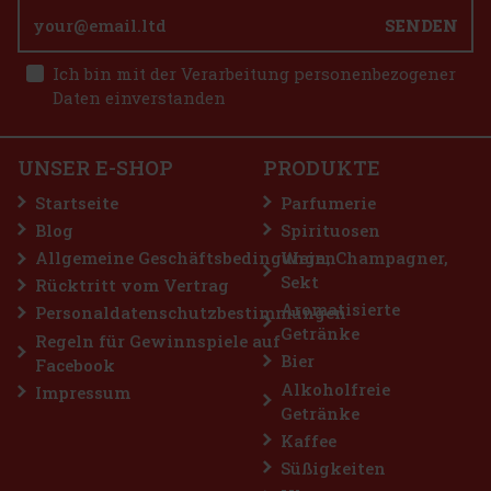
AUF LAGER
(3 st)
SENDEN
Tomatin 1977 ist ein äußerst seltener Single Malt Scotch Whisky
aus der prestigeträchtigen Reihe Warehouse 6 Collection, der vor
Ich bin mit der Verarbeitung personenbezogener
allem für Kenner, Sammler und Liebhaber lang gereifter Whiskys
bestimmt ist. Er wurde im Jahr 1977 destilliert und nach e
Daten einverstanden
4 390 €
3 628.10
€ ohne VAT
Bestellen
UNSER E-SHOP
PRODUKTE
Startseite
Parfumerie
Blog
Spirituosen
Allgemeine Geschäftsbedingungen
Wein, Champagner,
Sekt
Rücktritt vom Vertrag
Aromatisierte
Personaldatenschutzbestimmungen
Getränke
Regeln für Gewinnspiele auf
Bier
Facebook
Alkoholfreie
Impressum
Getränke
Kaffee
Süßigkeiten