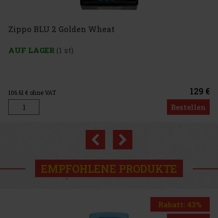
 2 Golden Wheat
R
(1 st)
129 €
AT
Bestellen
Previous
Next
EMPFOHLENE PRODUKTE
Rabatt: 43%