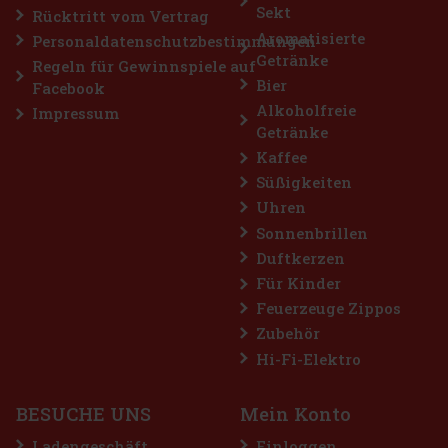
Sekt
Rücktritt vom Vertrag
Rabatt: 43%
Aromatisierte
Personaldatenschutzbestimmungen
Getränke
Aktion
Regeln für Gewinnspiele auf
Bier
Facebook
Alkoholfreie
Impressum
Getränke
Kaffee
Süßigkeiten
Uhren
Sonnenbrillen
Duftkerzen
xtreme Dragees Dose 64 g
Für Kinder
Feuerzeuge Zippos
R
(> 5 st)
Zubehör
eme sind zuckerfreie Kaugummis für alle, die sich
s intensive Menthol-Erfrischung wünschen. Die
Hi-Fi-Elektro
bination aus kühlenden Menthol-Noten sorgt für ein
schegefühl und lang anhaltenden frischen Atem. Di
2.29 €
T
BESUCHE UNS
Mein Konto
Bestellen
Ladengeschäft
Einloggen