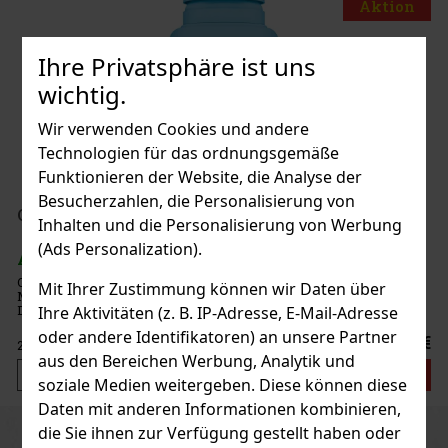
Aktion
Ihre Privatsphäre ist uns
 2 Fleetwood
wichtig.
R
(2 st)
Wir verwenden Cookies und andere
Technologien für das ordnungsgemäße
Funktionieren der Website, die Analyse der
Besucherzahlen, die Personalisierung von
199 €
AT
ferminz Dragees Dose 64 g
Inhalten und die Personalisierung von Werbung
Bestellen
(Ads Personalization).
R
(> 5 st)
minz sind zuckerfreie Dragees mit intensivem
Mit Ihrer Zustimmung können wir Daten über
, die für lang anhaltende Frische im Mund sorgen.
e Dose mit 46 Stück und verschließbarem Deckel
Ihre Aktivitäten (z. B. IP-Adresse, E-Mail-Adresse
eal für das Auto, das Büro und unterwegs, sodass Sie
oder andere Identifikatoren) an unsere Partner
2.29 €
T
aus den Bereichen Werbung, Analytik und
Bestellen
soziale Medien weitergeben. Diese können diese
Daten mit anderen Informationen kombinieren,
die Sie ihnen zur Verfügung gestellt haben oder
Previous
Next
Rabatt: 43%