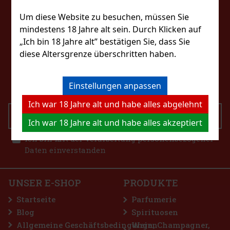
FOLGEN SIE UNS
Rabatt: 43%
Um diese Website zu besuchen, müssen Sie
Aktion
mindestens 18 Jahre alt sein. Durch Klicken auf
„Ich bin 18 Jahre alt” bestätigen Sie, dass Sie
diese Altersgrenze überschritten haben.
KONTAKTIERE UNS
ummy Lemon 65g
eshop@excaliburshop.com
R
(> 5 st)
+43 660 1544737
Einstellungen anpassen
Ich war 18 Jahre alt und habe alles abgelehnt
SENDEN
Ich war 18 Jahre alt und habe alles akzeptiert
1.49 €
rmint Dragees Dose 64 g
Ich bin mit der Verarbeitung personenbezogener
Bestellen
Daten einverstanden
R
(> 5 st)
nt sind zuckerfreie Kaugummis mit erfrischendem
chmack, die nach jedem Kauen für lang anhaltende
d sorgen. Die praktische Dose enthält 46 Stück und
UNSER E-SHOP
PRODUKTE
pakten Designs haben Sie sie immer griffbereit –
2.29 €
T
Startseite
Parfumerie
Bestellen
Blog
Spirituosen
Allgemeine Geschäftsbedingungen
Wein, Champagner,