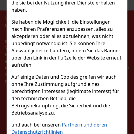
die sie bei der Nutzung ihrer Dienste erhalten
Aktion
haben.
VERBOT DES VERKAUFS VON ALKOHOLISCHEN
Sie haben die Möglichkeit, die Einstellungen
GETRÄNKEN AN PERSONEN UNTER 18 JAHREN !!!
2 Hi pol Brass
nach Ihren Präferenzen anzupassen, alles zu
akzeptieren oder alles abzulehnen, was nicht
Nach dem Gesetz über die Registrierung von
R
(3 st)
unbedingt notwendig ist. Sie können Ihre
Verkäufen ist der Verkäufer verpflichtet, dem
Auswahl jederzeit ändern, indem Sie das Banner
Käufer eine Quittung auszustellen. Gleichzeitig ist
über den Link in der Fußzeile der Website erneut
er verpflichtet, die erhaltenen Einnahmen im Falle
aufrufen.
139 €
eines technischen Ausfalls spätestens innerhalb von
AT
sermelonen Dragees Dose 64 g
48 Stunden online beim Steuerverwalter zu
Auf einige Daten und Cookies greifen wir auch
Bestellen
registrieren.
R
(> 5 st)
ohne Ihre Zustimmung aufgrund eines
lon sind zuckerfreie Kaugummis mit
berechtigten Interesses (legitimate interest) für
 Wassermelonengeschmack, die für einen lang
Neu
BLEIBEN SIE MIT
den technischen Betrieb, die
ruchtigen Geschmack und frischen Atem sorgen. Die
e enthält 46 Dragees und eignet sich dank ihrer
Betrugsbekämpfung, die Sicherheit und die
rpackung
2.29 €
T
UNS IN KONTAKT
Betriebsanalyse zu.
Bestellen
und auch bei unseren
Partnern und deren
Datenschutzrichtlinien