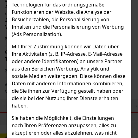
Technologien für das ordnungsgemäße
Accessoire für Kinderfeste, Familien-Spieleabende
Funktionieren der Website, die Analyse der
und Themenpartys. Es verbindet einfache Bedienung,
Besucherzahlen, die Personalisierung von
Jahrmarktsatmosphäre und Spannung bei jedem
Inhalten und die Personalisierung von Werbung
Versuch, eine süße Belohnung zu ergattern.
(Ads Personalization).
Hinweis:
Süßigkeiten, Kleinteile und Batterien sind
nicht im Lieferumfang enthalten. Legen Sie nur
Mit Ihrer Zustimmung können wir Daten über
Gegenstände in den Automaten, die der Größe und
Ihre Aktivitäten (z. B. IP-Adresse, E-Mail-Adresse
Tragkraft des Greifers entsprechen.
oder andere Identifikatoren) an unsere Partner
aus den Bereichen Werbung, Analytik und
Zusammensetzung
:
Diese Candy Grabber Maschine
soziale Medien weitergeben. Diese können diese
funktioniert mit echtem und falschem Geld und ist
Daten mit anderen Informationen kombinieren,
ein wirklich lustiges Geschenk zum Verschenken
die Sie ihnen zur Verfügung gestellt haben oder
und Erhalten
die sie bei der Nutzung ihrer Dienste erhalten
haben.
ÄHNLICHE PRODUKTE
Sie haben die Möglichkeit, die Einstellungen
nach Ihren Präferenzen anzupassen, alles zu
akzeptieren oder alles abzulehnen, was nicht
Neu