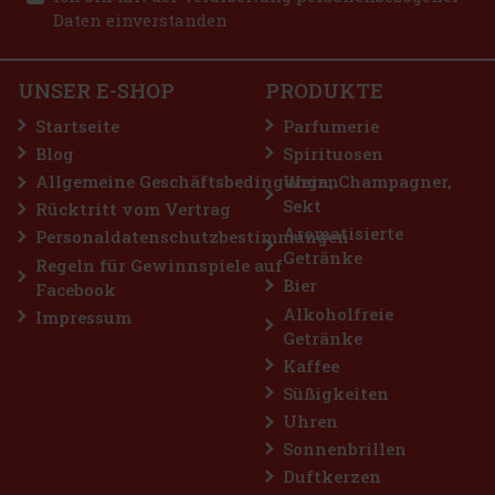
Bestellen
Daten einverstanden
AUF LAGER
(> 5 st)
AIRWAVES Extreme sind zuckerfreie Kaugummis für alle, die sich
eine besonders intensive Menthol-Erfrischung wünschen. Die
kraftvolle Kombination aus kühlenden Menthol-Noten sorgt für ein
UNSER E-SHOP
PRODUKTE
sofortiges Frischegefühl und lang anhaltenden frischen Atem. Di
2.29 €
2.04
€ ohne VAT
Startseite
Parfumerie
Bestellen
Blog
Spirituosen
Allgemeine Geschäftsbedingungen
Wein, Champagner,
Sekt
Rücktritt vom Vertrag
Rabatt: 43%
Aromatisierte
Personaldatenschutzbestimmungen
Getränke
Aktion
Regeln für Gewinnspiele auf
Bier
Facebook
Alkoholfreie
Impressum
Getränke
Kaffee
Süßigkeiten
Uhren
Sonnenbrillen
Duftkerzen
Airwaves Cassis Dragees Dose 64 g