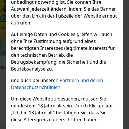
unbedingt notwendig ist. Sie können Ihre
Auswahl jederzeit ändern, indem Sie das Banner
über den Link in der Fußzeile der Website erneut
aufrufen.
Auf einige Daten und Cookies greifen wir auch
ohne Ihre Zustimmung aufgrund eines
berechtigten Interesses (legitimate interest) für
den technischen Betrieb, die
Betrugsbekämpfung, die Sicherheit und die
Peelerz Gummy White Peach 65g
Betriebsanalyse zu.
AUF LAGER
(> 5 st)
und auch bei unseren
Partnern und deren
Datenschutzrichtlinien
Um diese Website zu besuchen, müssen Sie
1.49 €
1.33
€ ohne VAT
mindestens 18 Jahre alt sein. Durch Klicken auf
„Ich bin 18 Jahre alt” bestätigen Sie, dass Sie
Bestellen
diese Altersgrenze überschritten haben.