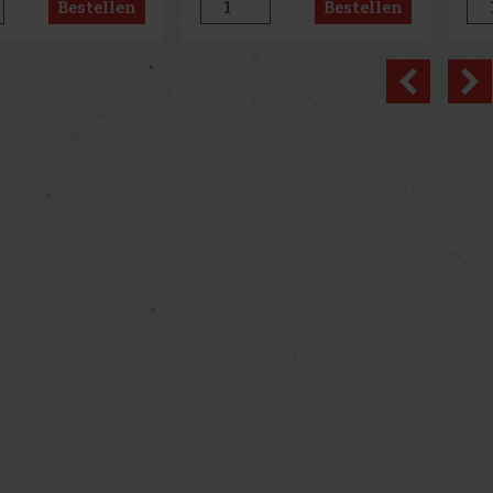
Bestellen
Bestellen
tig als weiches
sodass es sich leicht
Fas
uf dem Sie beim
zusammenrollen, verstauen
ml 
oder S
und mi
Spi
Previo