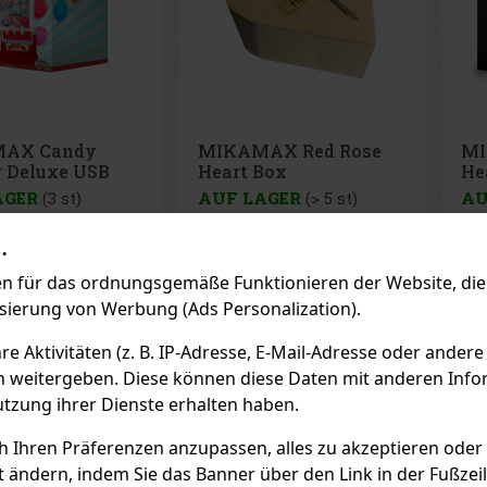
AX Red Rose
MIKAMAX Melting
MI
Box
Heart Candle
Fo
AGER
(> 5 st)
AUF LAGER
(> 5 st)
AU
 Red Rose Heart
MIKAMAX Melting Heart
MIK
.
in elegantes und
Candle ist eine auffällige,
Ball
hes Accessoire, das
herzförmige Dekokerze, die
Fol
ment zu einem
sofort eine romantische und
für
 für das ordnungsgemäße Funktionieren der Website, die 
lichen Erlebnis
gemütliche Atmosphäre
unv
9.99 €
39.90 €
e VAT
32.98
€ ohne VAT
8.2
ese handgefertigte,
schafft. Dank ihrer Größe und
Eff
isierung von Werbung (Ads Personalization).
ge Holzschachtel ist
dem zarten Rosenduft eignet
imp
Bestellen
Bestellen
Rosen gefüllt, die
sie sich ideal für besondere
140
nen, eine angenehme
Momente – sei es ein
Zus
 Aktivitäten (z. B. IP-Adresse, E-Mail-Adresse oder andere
är
romantischer Ab
jede
n weitergeben. Diese können diese Daten mit anderen Infor
Previo
utzung ihrer Dienste erhalten haben.
ch Ihren Präferenzen anzupassen, alles zu akzeptieren oder
EMPFOHLENE P
t ändern, indem Sie das Banner über den Link in der Fußzei