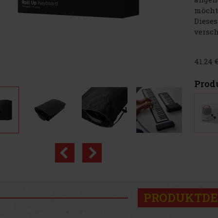
möchte
Dieses
versch
41.24 
Prod
PRODUKTDE