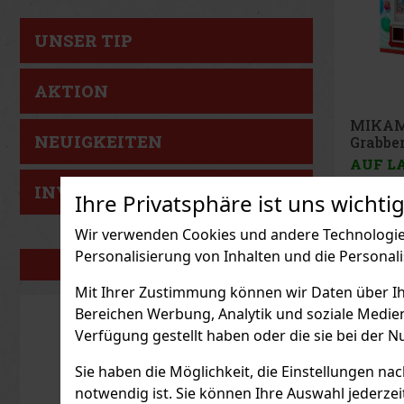
UNSER TIP
AKTION
MIKAM
NEUIGKEITEN
Heart 
AUF L
MIKAMAX
INVESTITIONSTIP
Ihre Privatsphäre ist uns wichtig
Box ist e
romantisc
jeden Mo
Wir verwenden Cookies und andere Technologien
unvergess
8.26
€ ohn
macht. Di
Personalisierung von Inhalten und die Personal
herzförmi
UNSERE MARKEN
mit roten 
dazu die
Mit Ihrer Zustimmung können wir Daten über Ihre
Atmosph
Bereichen Werbung, Analytik und soziale Medie
Verfügung gestellt haben oder die sie bei der N
Sie haben die Möglichkeit, die Einstellungen na
notwendig ist. Sie können Ihre Auswahl jederzei