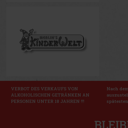
VERBOT DES VERKAUFS VON
Nach dem 
ALKOHOLISCHEN GETRÄNKEN AN
auszustel
PERSONEN UNTER 18 JAHREN !!!
spätesten
BLEIB