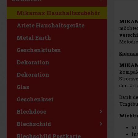
Mikamax Haushaltszubehör
MIKAMA
Ariete Haushaltsgeräte
möchten
versch
Metal Earth
Melodie
Geschenktüten
Eigens
Dekoration
MIKAMA
kompakt
Dekoration
Stromve
den Url
Glas
Dank de
Geschenkset
Umgebu
Blechdose
Wichti
Blechschild
61
In
Blechschild Postkarte