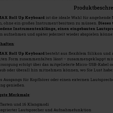
Produktbeschr
X Roll Up Keyboard
ist die ideale Wahl für angehende M
, ohne ein großes Instrument besitzen zu müssen.
Dieses 
iedene Instrumentenklänge, einen eingebauten Lautsp
n aufnehmen und später jederzeit wieder abspielen könne
chaften
:
X Roll Up Keyboard
besteht aus flexiblem Silikon und 
en Form zusammenfalten lässt – zusammengeklappt misst 
rsorgung erfolgt über das mitgelieferte Micro-USB-Kabel ode
aub oder überall hin mitnehmen können, wo Sie Lust hab
s Ausgangs für Kopfhörer oder einen externen Lautspreche
ng genießen.
gste Merkmale
:
 Tasten und 16 Klangmodi
tegrierter Lautsprecher und Aufnahmefunktion