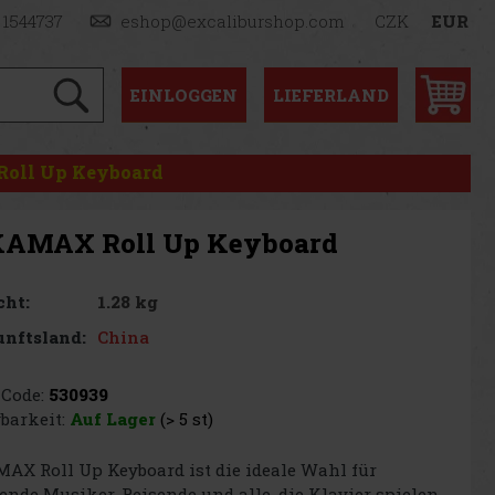
 1544737
eshop@excaliburshop.com
CZK
EUR
EINLOGGEN
LIEFERLAND
oll Up Keyboard
AMAX Roll Up Keyboard
1.28 kg
cht:
China
nftsland:
Code:
530939
barkeit:
Auf Lager
(> 5 st)
X Roll Up Keyboard ist die ideale Wahl für
nde Musiker, Reisende und alle, die Klavier spielen