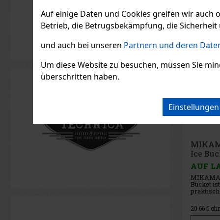
Auf einige Daten und Cookies greifen wir auch 
Betrieb, die Betrugsbekämpfung, die Sicherheit 
und auch bei unseren
Partnern und deren Daten
Um diese Website zu besuchen, müssen Sie mindest
überschritten haben.
Einstellunge
MIKAM
Button
AUF L
MIKAMAX 
ist ein or
Spaß, Fun
Stressabb
Dieser ri
9.50
€ ohn
funktioni
Enter-Tas