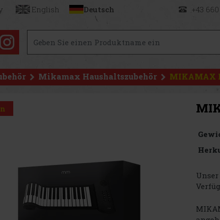
y
English
Deutsch
+43 660
ubehör
Mikamax Haushaltszubehör
MIKAMAX R
MIK
on
Gewi
Herku
Unser 
Verfüg
MIKAMA
angehe