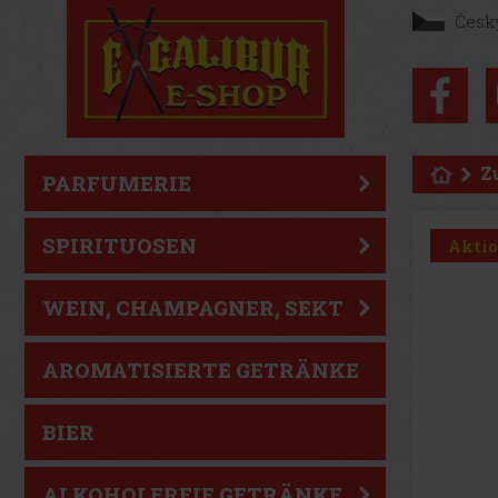
Česk
Z
PARFUMERIE
SPIRITUOSEN
Akti
WEIN, CHAMPAGNER, SEKT
AROMATISIERTE GETRÄNKE
BIER
ALKOHOLFREIE GETRÄNKE