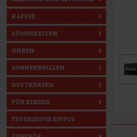
KAFFEE
SÜSSIGKEITEN
UHREN
SONNENBRILLEN
DUFTKERZEN
FÜR KINDER
FEUERZEUGE ZIPPOS
ZUBEHÖR