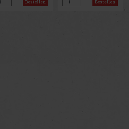
Bestellen
Bestellen
sungsvermögen von 600
spielt dazu bis zu 13
und zieht dank seines
beruhigende Melodien, die Ihr
egel-De
us
Next