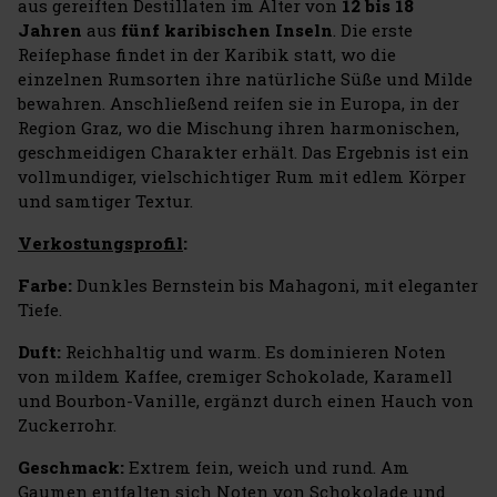
aus gereiften Destillaten im Alter von
12 bis 18
Jahren
aus
fünf karibischen Inseln
. Die erste
Reifephase findet in der Karibik statt, wo die
einzelnen Rumsorten ihre natürliche Süße und Milde
bewahren. Anschließend reifen sie in Europa, in der
Region Graz, wo die Mischung ihren harmonischen,
geschmeidigen Charakter erhält. Das Ergebnis ist ein
vollmundiger, vielschichtiger Rum mit edlem Körper
und samtiger Textur.
Verkostungsprofil
:
Farbe:
Dunkles Bernstein bis Mahagoni, mit eleganter
Tiefe.
Duft:
Reichhaltig und warm. Es dominieren Noten
von mildem Kaffee, cremiger Schokolade, Karamell
und Bourbon-Vanille, ergänzt durch einen Hauch von
Zuckerrohr.
Geschmack:
Extrem fein, weich und rund. Am
Gaumen entfalten sich Noten von Schokolade und