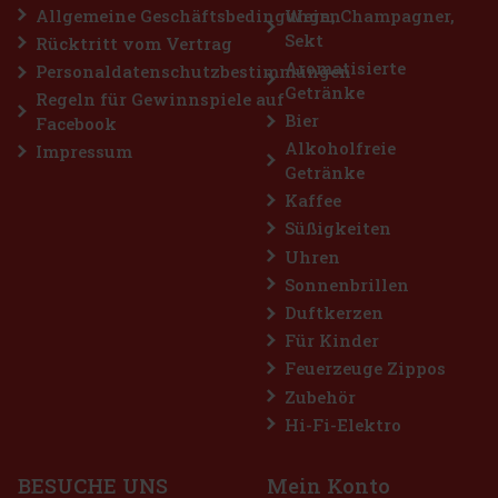
Allgemeine Geschäftsbedingungen
Wein, Champagner,
Sekt
Rücktritt vom Vertrag
Rabatt: 19%
Aromatisierte
Personaldatenschutzbestimmungen
Getränke
Aktion
Regeln für Gewinnspiele auf
Bier
Facebook
Alkoholfreie
Impressum
Getränke
Kaffee
Süßigkeiten
Uhren
Sonnenbrillen
Duftkerzen
Horvath's Schoko-Kirschen-Cream Likör 15% 0,7 l
Für Kinder
Feuerzeuge Zippos
AUF LAGER
(> 5 st)
Zubehör
Horvath's Schoko-Kirschen-Cream Likör ist ein zarter Cremelikör,
der köstliche Schokolade mit den fruchtigen Noten von Kirschen
Hi-Fi-Elektro
verbindet. Das Ergebnis ist ein süßes, weiches und angenehm
dessertartiges Getränk, das alle Liebhaber von Cremelikören un
10.49 €
8.67
€ ohne VAT
BESUCHE UNS
Mein Konto