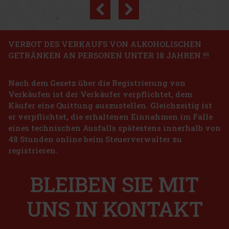
Previous
Next
Rabatt: 19%
Aktion
VERBOT DES VERKAUFS VON ALKOHOLISCHEN
GETRÄNKEN AN PERSONEN UNTER 18 JAHREN !!!
Malibu 18% 1 l
Nach dem Gesetz über die Registrierung von
AUF LAGER
(> 5 st)
Verkäufen ist der Verkäufer verpflichtet, dem
Malibu Original ist ein legendärer Kokoslikör auf Weißrum-Basis,
der zu den bekanntesten tropischen Getränken der Welt zählt. Er
Käufer eine Quittung auszustellen. Gleichzeitig ist
bietet einen milden, frischen und süß-kokosartigen Geschmack,
er verpflichtet, die erhaltenen Einnahmen im Falle
wodurch er sich hervorragend für einfache Mixgetränke und k
14.99 €
eines technischen Ausfalls spätestens innerhalb von
12.39
€ ohne VAT
Horvath's Pistazien-Crem-Likör 17% 0,7 l
48 Stunden online beim Steuerverwalter zu
Bestellen
registrieren.
AUF LAGER
(> 5 st)
Horvath's Pistazien-Crem-Likör ist ein köstlicher cremiger Likör
mit einem ausgeprägten Geschmack nach gerösteten Pistazien, der
BLEIBEN SIE MIT
alle Liebhaber süßer, samtig-weicher Getränke anspricht. Dank
seiner feinen Konsistenz und seinem geringen Alkoholgehalt
10.49 €
8.67
€ ohne VAT
UNS IN KONTAKT
Bestellen