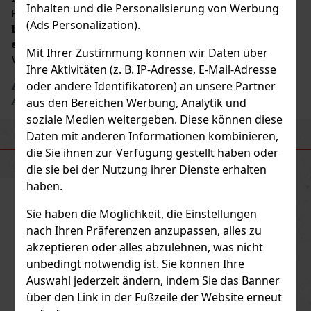
Inhalten und die Personalisierung von Werbung
Editionen und Marken spezialisiert, die
(Ads Personalization).
handwerkliche Verarbeitung, lange Reifung und
einen ausgeprägten Stil
vereinen, sei es bei Rum,
Mit Ihrer Zustimmung können wir Daten über
Whisky oder anderen Premium-Spirituosen.
Ihre Aktivitäten (z. B. IP-Adresse, E-Mail-Adresse
Adresse des Herstellers
: AL Capone Premium Rum
oder andere Identifikatoren) an unsere Partner
Austria Christian Löschnigg, AT
aus den Bereichen Werbung, Analytik und
soziale Medien weitergeben. Diese können diese
Daten mit anderen Informationen kombinieren,
ÄHNLICHE PRODUKTE
die Sie ihnen zur Verfügung gestellt haben oder
die sie bei der Nutzung ihrer Dienste erhalten
haben.
Neu
Sie haben die Möglichkeit, die Einstellungen
nach Ihren Präferenzen anzupassen, alles zu
akzeptieren oder alles abzulehnen, was nicht
unbedingt notwendig ist. Sie können Ihre
Auswahl jederzeit ändern, indem Sie das Banner
über den Link in der Fußzeile der Website erneut