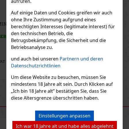
aufrufen.
Auf einige Daten und Cookies greifen wir auch
ohne Ihre Zustimmung aufgrund eines
Nativo Autentico Salvaje 0,7 l 40% Tube
berechtigten Interesses (legitimate interest) für
den technischen Betrieb, die
AUF LAGER
(> 5 st)
Betrugsbekämpfung, die Sicherheit und die
Betriebsanalyse zu.
und auch bei unseren
Partnern und deren
33 €
27.27
€ ohne VAT
Datenschutzrichtlinien
Bestellen
Um diese Website zu besuchen, müssen Sie
mindestens 18 Jahre alt sein. Durch Klicken auf
Previous
Next
„Ich bin 18 Jahre alt” bestätigen Sie, dass Sie
diese Altersgrenze überschritten haben.
EMPFOHLENE PRODUKTE
Einstellungen anpassen
Ich war 18 Jahre alt und habe alles abgelehnt
Rabatt: 13%