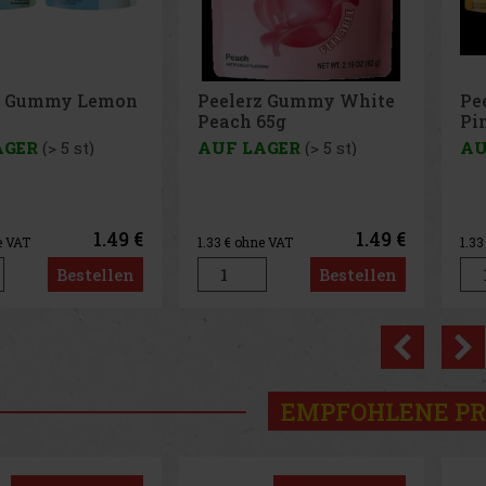
z Gummy White
Peelerz Gummy
Pe
65g
Pineapple 65g
65
AGER
(> 5 st)
AUF LAGER
(> 5 st)
AU
1.49 €
1.49 €
e VAT
1.33
€ ohne VAT
1.3
Bestellen
Bestellen
Previo
EMPFOHLENE P