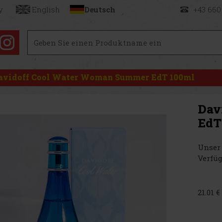
y
English
Deutsch
+43 660
avidoff Cool Water Woman Summer EdT 100ml
Dav
EdT
Unser 
Verfüg
21.01 