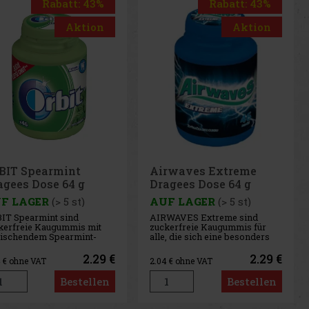
Rabatt: 43%
Rabatt: 43%
Aktion
Aktion
rwaves Extreme
Airwaves Cassis
agees Dose 64 g
Dragees Dose 64 g
F LAGER
(> 5 st)
AUF LAGER
(> 5 st)
WAVES Extreme sind
AIRWAVES Cool Cassis sind
kerfreie Kaugummis für
zuckerfreie Kaugummis, die
, die sich eine besonders
den intensiven Geschmack
ensive Menthol-
von schwarzen
rischung wünschen. Die
Johannisbeeren mit einer
2.29 €
2.29 €
4
€ ohne VAT
2.04
€ ohne VAT
ftvolle Kombination aus
ausgeprägten Menthol-Frische
lenden Menthol-Noten
verbinden. Die originelle
Bestellen
Bestellen
t für ein sofortiges
Kombination aus fruchtigen
schegefühl und lang
und kühlenden Noten sorgt für
altenden frischen Atem. Di
lang anhaltende Erfri