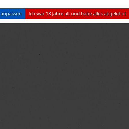
n anpassen
Ich war 18 Jahre alt und habe alles abgelehnt