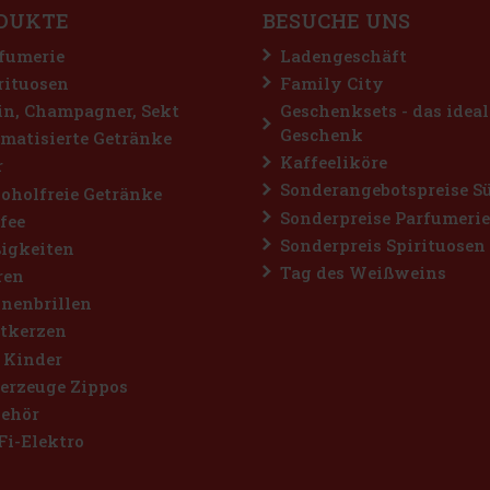
DUKTE
BESUCHE UNS
fumerie
Ladengeschäft
rituosen
Family City
n, Champagner, Sekt
Geschenksets - das ideal
Geschenk
matisierte Getränke
Kaffeeliköre
r
Sonderangebotspreise S
oholfreie Getränke
Sonderpreise Parfumerie
fee
Sonderpreis Spirituosen
igkeiten
Tag des Weißweins
ren
nenbrillen
tkerzen
 Kinder
erzeuge Zippos
ehör
Fi-Elektro