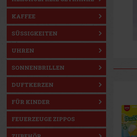
KAFFEE
SÜSSIGKEITEN
UHREN
SONNENBRILLEN
DUFTKERZEN
FÜR KINDER
FEUERZEUGE ZIPPOS
ZUBEHÖR