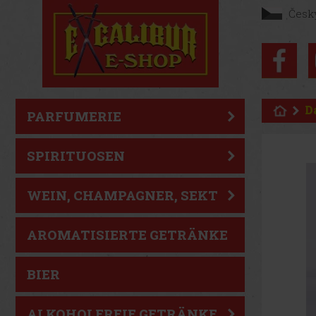
Česk
D
PARFUMERIE
SPIRITUOSEN
WEIN, CHAMPAGNER, SEKT
AROMATISIERTE GETRÄNKE
BIER
ALKOHOLFREIE GETRÄNKE