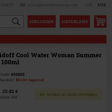
 1544737
eshop@excaliburshop.com
CZK
EUR
EINLOGGEN
LIEFERLAND
idoff Cool Water Woman Summer
 100ml
Code:
402402
barkeit:
Nicht lagernd
25.42 €
der Artikel ist nicht verfügbar.
€ ohne VAT