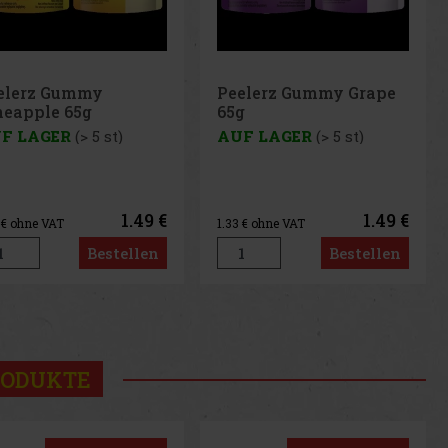
elerz Gummy Grape
Peelerz Gummy
g
Banana 65g
F LAGER
(> 5 st)
AUF LAGER
(> 5 st)
1.49 €
1.49 €
3
€ ohne VAT
1.33
€ ohne VAT
Bestellen
Bestellen
us
Next
RODUKTE