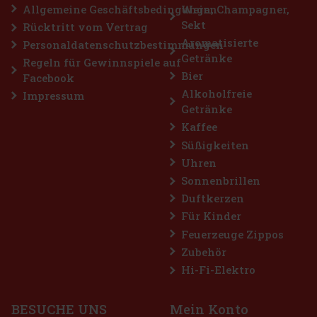
Allgemeine Geschäftsbedingungen
Wein, Champagner,
Sekt
Rücktritt vom Vertrag
Rabatt: 43%
Aromatisierte
Personaldatenschutzbestimmungen
Getränke
Aktion
Regeln für Gewinnspiele auf
Bier
Facebook
Alkoholfreie
Impressum
Getränke
Kaffee
Süßigkeiten
Uhren
Sonnenbrillen
Duftkerzen
4 g
Für Kinder
Feuerzeuge Zippos
Zubehör
s für alle, die sich
ng wünschen. Die
Hi-Fi-Elektro
l-Noten sorgt für ein
n frischen Atem. Di
2.29 €
BESUCHE UNS
Mein Konto