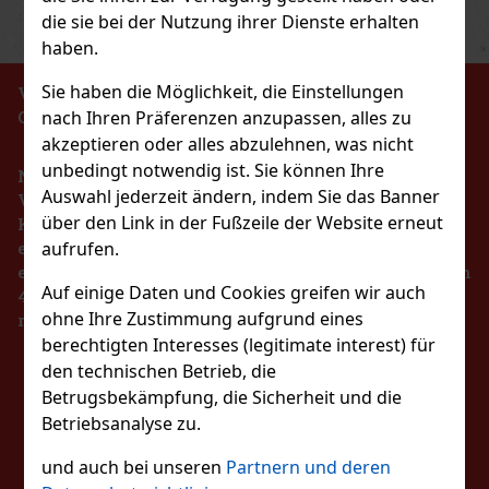
Previous
Next
Rabatt: 43%
die sie bei der Nutzung ihrer Dienste erhalten
haben.
Aktion
Sie haben die Möglichkeit, die Einstellungen
VERBOT DES VERKAUFS VON ALKOHOLISCHEN
nach Ihren Präferenzen anzupassen, alles zu
GETRÄNKEN AN PERSONEN UNTER 18 JAHREN !!!
akzeptieren oder alles abzulehnen, was nicht
unbedingt notwendig ist. Sie können Ihre
Nach dem Gesetz über die Registrierung von
Auswahl jederzeit ändern, indem Sie das Banner
Verkäufen ist der Verkäufer verpflichtet, dem
über den Link in der Fußzeile der Website erneut
Käufer eine Quittung auszustellen. Gleichzeitig ist
aufrufen.
er verpflichtet, die erhaltenen Einnahmen im Falle
1.49 €
eines technischen Ausfalls spätestens innerhalb von
se 64 g
Auf einige Daten und Cookies greifen wir auch
48 Stunden online beim Steuerverwalter zu
Bestellen
ohne Ihre Zustimmung aufgrund eines
registrieren.
berechtigten Interesses (legitimate interest) für
mis mit
 für einen lang
den technischen Betrieb, die
Neu
BLEIBEN SIE MIT
hen Atem sorgen. Die
Betrugsbekämpfung, die Sicherheit und die
t sich dank ihrer
2.29 €
Betriebsanalyse zu.
UNS IN KONTAKT
Bestellen
und auch bei unseren
Partnern und deren