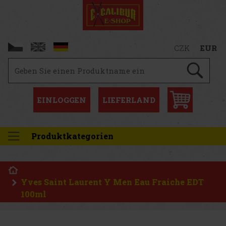
CZK
EUR
EINLOGGEN
LIEFERLAND
Produktkategorien
Yves Saint Laurent Y Men Eau Fraiche EDT
100ml