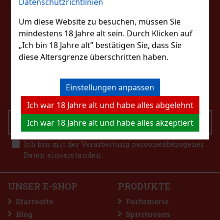
Datenschutzrichtlinien
FOLGEN SIE UNS
Rabatt: 43%
Um diese Website zu besuchen, müssen Sie
Aktion
mindestens 18 Jahre alt sein. Durch Klicken auf
„Ich bin 18 Jahre alt” bestätigen Sie, dass Sie
diese Altersgrenze überschritten haben.
KONTAKTIERE UNS
eshop@excaliburshop.com
Einstellungen anpassen
+43 660 1544737
Ich war 18 Jahre alt und habe alles abgelehnt
Ich war 18 Jahre alt und habe alles akzeptiert
SENDEN
1.49 €
 g
Ich bin mit der Verarbeitung personenbezogener
Bestellen
Daten einverstanden
s mit erfrischendem
für lang anhaltende
 enthält 46 Stück und
UNSER E-SHOP
PRODUKTE
immer griffbereit –
2.29 €
Startseite
Parfumerie
Bestellen
Blog
Spirituosen