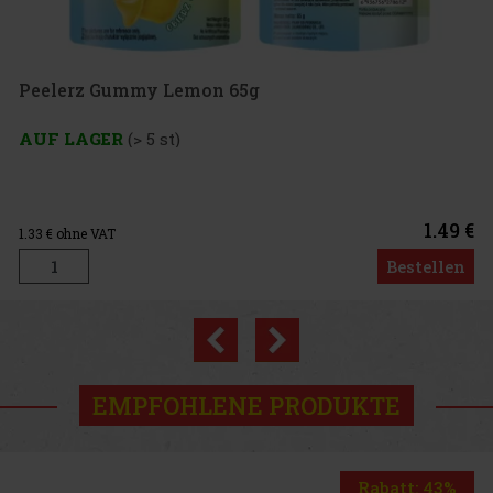
1.49 €
Bestellen
Previous
Next
Neu
EMPFOHLENE PRODUKTE
Rabatt: 43%