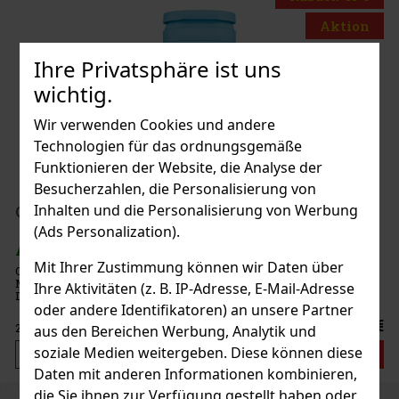
Aktion
Ihre Privatsphäre ist uns
wichtig.
Wir verwenden Cookies und andere
Technologien für das ordnungsgemäße
Funktionieren der Website, die Analyse der
Besucherzahlen, die Personalisierung von
1.49 €
Inhalten und die Personalisierung von Werbung
4 g
(Ads Personalization).
Bestellen
Mit Ihrer Zustimmung können wir Daten über
 mit intensivem
sche im Mund sorgen.
Ihre Aktivitäten (z. B. IP-Adresse, E-Mail-Adresse
Neu
ließbarem Deckel
oder andere Identifikatoren) an unsere Partner
unterwegs, sodass Sie
2.29 €
aus den Bereichen Werbung, Analytik und
soziale Medien weitergeben. Diese können diese
Bestellen
Daten mit anderen Informationen kombinieren,
die Sie ihnen zur Verfügung gestellt haben oder