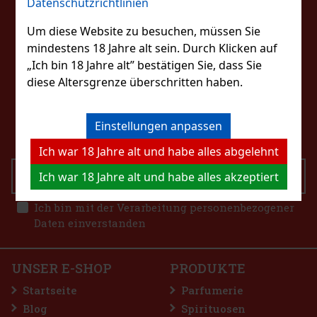
Datenschutzrichtlinien
FOLGEN SIE UNS
Rabatt: 43%
Um diese Website zu besuchen, müssen Sie
Aktion
mindestens 18 Jahre alt sein. Durch Klicken auf
„Ich bin 18 Jahre alt” bestätigen Sie, dass Sie
diese Altersgrenze überschritten haben.
KONTAKTIERE UNS
emon 65g
eshop@excaliburshop.com
Einstellungen anpassen
+43 660 1544737
Ich war 18 Jahre alt und habe alles abgelehnt
Ich war 18 Jahre alt und habe alles akzeptiert
SENDEN
1.49 €
Dragees Dose 64 g
Ich bin mit der Verarbeitung personenbezogener
Bestellen
Daten einverstanden
uckerfreie Kaugummis mit erfrischendem
ie nach jedem Kauen für lang anhaltende
 Die praktische Dose enthält 46 Stück und
UNSER E-SHOP
PRODUKTE
signs haben Sie sie immer griffbereit –
2.29 €
Startseite
Parfumerie
Bestellen
Blog
Spirituosen