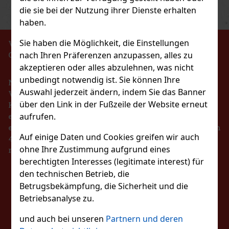
Previous
Next
Rabatt: 43%
die sie bei der Nutzung ihrer Dienste erhalten
haben.
Aktion
Sie haben die Möglichkeit, die Einstellungen
VERBOT DES VERKAUFS VON ALKOHOLISCHEN
nach Ihren Präferenzen anzupassen, alles zu
GETRÄNKEN AN PERSONEN UNTER 18 JAHREN !!!
l Brass
akzeptieren oder alles abzulehnen, was nicht
unbedingt notwendig ist. Sie können Ihre
Nach dem Gesetz über die Registrierung von
Auswahl jederzeit ändern, indem Sie das Banner
Verkäufen ist der Verkäufer verpflichtet, dem
über den Link in der Fußzeile der Website erneut
Käufer eine Quittung auszustellen. Gleichzeitig ist
aufrufen.
er verpflichtet, die erhaltenen Einnahmen im Falle
139 €
eines technischen Ausfalls spätestens innerhalb von
nen Dragees Dose 64 g
Auf einige Daten und Cookies greifen wir auch
48 Stunden online beim Steuerverwalter zu
Bestellen
ohne Ihre Zustimmung aufgrund eines
registrieren.
berechtigten Interesses (legitimate interest) für
 zuckerfreie Kaugummis mit
lonengeschmack, die für einen lang
den technischen Betrieb, die
Neu
BLEIBEN SIE MIT
 Geschmack und frischen Atem sorgen. Die
Betrugsbekämpfung, die Sicherheit und die
 46 Dragees und eignet sich dank ihrer
2.29 €
Betriebsanalyse zu.
UNS IN KONTAKT
Bestellen
und auch bei unseren
Partnern und deren