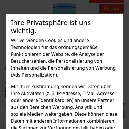
Aktion
Ihre Privatsphäre ist uns
wichtig.
twood
Wir verwenden Cookies und andere
Technologien für das ordnungsgemäße
Funktionieren der Website, die Analyse der
Besucherzahlen, die Personalisierung von
199 €
Inhalten und die Personalisierung von Werbung
 Dragees Dose 64 g
(Ads Personalization).
Bestellen
Mit Ihrer Zustimmung können wir Daten über
 zuckerfreie Dragees mit intensivem
 lang anhaltende Frische im Mund sorgen.
Ihre Aktivitäten (z. B. IP-Adresse, E-Mail-Adresse
 46 Stück und verschließbarem Deckel
oder andere Identifikatoren) an unsere Partner
s Auto, das Büro und unterwegs, sodass Sie
2.29 €
aus den Bereichen Werbung, Analytik und
soziale Medien weitergeben. Diese können diese
Bestellen
Daten mit anderen Informationen kombinieren,
die Sie ihnen zur Verfügung gestellt haben oder