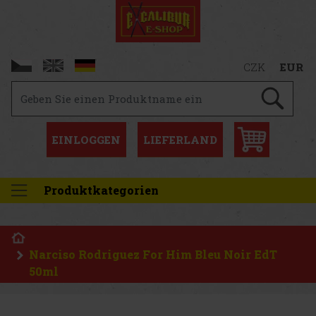
CZK
EUR
EINLOGGEN
LIEFERLAND
Produktkategorien
Narciso Rodriguez For Him Bleu Noir EdT
50ml