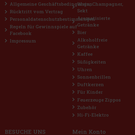
Allgemeine Geschäftsbedingungen
Wein, Champagner,
Sekt
Rücktritt vom Vertrag
Rabatt: 43%
Aromatisierte
Personaldatenschutzbestimmungen
Getränke
Aktion
Regeln für Gewinnspiele auf
Bier
Facebook
Alkoholfreie
Impressum
Getränke
Kaffee
Süßigkeiten
Uhren
Sonnenbrillen
Duftkerzen
 Dragees Dose 64 g
Für Kinder
Feuerzeuge Zippos
Zubehör
zuckerfreie Kaugummis für alle, die sich
ve Menthol-Erfrischung wünschen. Die
Hi-Fi-Elektro
aus kühlenden Menthol-Noten sorgt für ein
l und lang anhaltenden frischen Atem. Di
2.29 €
BESUCHE UNS
Mein Konto