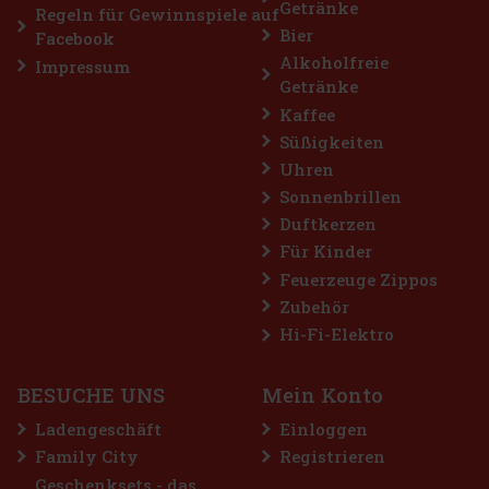
Getränke
Aktion
Regeln für Gewinnspiele auf
Bier
Facebook
Alkoholfreie
Impressum
Getränke
Kaffee
Süßigkeiten
Uhren
Sonnenbrillen
Duftkerzen
me Dragees Dose 64 g
Für Kinder
Feuerzeuge Zippos
st)
Zubehör
nd zuckerfreie Kaugummis für alle, die sich
nsive Menthol-Erfrischung wünschen. Die
Hi-Fi-Elektro
ion aus kühlenden Menthol-Noten sorgt für ein
fühl und lang anhaltenden frischen Atem. Di
2.29 €
BESUCHE UNS
Mein Konto
Bestellen
Ladengeschäft
Einloggen
Family City
Registrieren
Geschenksets - das