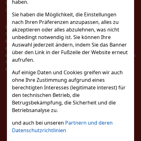
haben.
VERBOT DES VERKAUFS VON ALKOHOLISCHEN
GETRÄNKEN AN PERSONEN UNTER 18 JAHREN !!!
pol Brass
Sie haben die Möglichkeit, die Einstellungen
nach Ihren Präferenzen anzupassen, alles zu
Nach dem Gesetz über die Registrierung von
)
akzeptieren oder alles abzulehnen, was nicht
Verkäufen ist der Verkäufer verpflichtet, dem
unbedingt notwendig ist. Sie können Ihre
Käufer eine Quittung auszustellen. Gleichzeitig ist
Auswahl jederzeit ändern, indem Sie das Banner
er verpflichtet, die erhaltenen Einnahmen im Falle
über den Link in der Fußzeile der Website erneut
139 €
eines technischen Ausfalls spätestens innerhalb von
lonen Dragees Dose 64 g
aufrufen.
48 Stunden online beim Steuerverwalter zu
Bestellen
registrieren.
st)
Auf einige Daten und Cookies greifen wir auch
ind zuckerfreie Kaugummis mit
ohne Ihre Zustimmung aufgrund eines
ermelonengeschmack, die für einen lang
Neu
BLEIBEN SIE MIT
gen Geschmack und frischen Atem sorgen. Die
berechtigten Interesses (legitimate interest) für
ält 46 Dragees und eignet sich dank ihrer
den technischen Betrieb, die
ung
2.29 €
UNS IN KONTAKT
Betrugsbekämpfung, die Sicherheit und die
Bestellen
Betriebsanalyse zu.
und auch bei unseren
Partnern und deren
FOLGEN SIE UNS
Rabatt: 43%
Datenschutzrichtlinien
Aktion