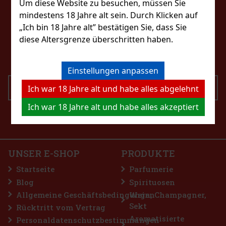
Um diese Website zu besuchen, müssen Sie
mindestens 18 Jahre alt sein. Durch Klicken auf
KONTAKTIERE UNS
„Ich bin 18 Jahre alt” bestätigen Sie, dass Sie
 Lemon 65g
diese Altersgrenze überschritten haben.
eshop@excaliburshop.com
st)
+43 660 1544737
Einstellungen anpassen
SENDEN
Ich war 18 Jahre alt und habe alles abgelehnt
1.49 €
t Dragees Dose 64 g
Ich war 18 Jahre alt und habe alles akzeptiert
Ich bin mit der Verarbeitung personenbezogener
Bestellen
Daten einverstanden
st)
nd zuckerfreie Kaugummis mit erfrischendem
, die nach jedem Kauen für lang anhaltende
en. Die praktische Dose enthält 46 Stück und
UNSER E-SHOP
PRODUKTE
 Designs haben Sie sie immer griffbereit –
2.29 €
Startseite
Parfumerie
Bestellen
Blog
Spirituosen
Allgemeine Geschäftsbedingungen
Wein, Champagner,
Sekt
Rücktritt vom Vertrag
Rabatt: 43%
Aromatisierte
Personaldatenschutzbestimmungen