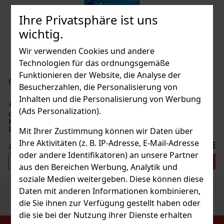
eetwood
Ihre Privatsphäre ist uns
wichtig.
)
Wir verwenden Cookies und andere
Technologien für das ordnungsgemäße
Funktionieren der Website, die Analyse der
199 €
inz Dragees Dose 64 g
Besucherzahlen, die Personalisierung von
Bestellen
Inhalten und die Personalisierung von Werbung
st)
(Ads Personalization).
ind zuckerfreie Dragees mit intensivem
für lang anhaltende Frische im Mund sorgen.
 mit 46 Stück und verschließbarem Deckel
Mit Ihrer Zustimmung können wir Daten über
r das Auto, das Büro und unterwegs, sodass Sie
Ihre Aktivitäten (z. B. IP-Adresse, E-Mail-Adresse
2.29 €
oder andere Identifikatoren) an unsere Partner
Bestellen
aus den Bereichen Werbung, Analytik und
soziale Medien weitergeben. Diese können diese
Previous
Next
Daten mit anderen Informationen kombinieren,
Rabatt: 43%
die Sie ihnen zur Verfügung gestellt haben oder
Aktion
die sie bei der Nutzung ihrer Dienste erhalten