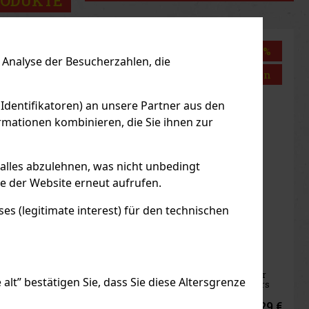
RODUKTE
Rabatt: 43%
Rabatt: 43%
Analyse der Besucherzahlen, die
Aktion
Aktion
 Identifikatoren) an unsere Partner aus den
mationen kombinieren, die Sie ihnen zur
 alles abzulehnen, was nicht unbedingt
le der Website erneut aufrufen.
s (legitimate interest) für den technischen
rwaves Extreme
Airwaves Cassis
agees Dose 64 g
Dragees Dose 64 g
F LAGER
(> 5 st)
AUF LAGER
(> 5 st)
WAVES Extreme sind
AIRWAVES Cool Cassis sind
kerfreie Kaugummis für
zuckerfreie Kaugummis, die
alt” bestätigen Sie, dass Sie diese Altersgrenze
, die sich eine besonders
den intensiven Geschmack
ensive Menthol-
von schwarzen
rischung wünschen. Die
Johannisbeeren mit einer
2.29 €
2.29 €
4
€ ohne VAT
2.04
€ ohne VAT