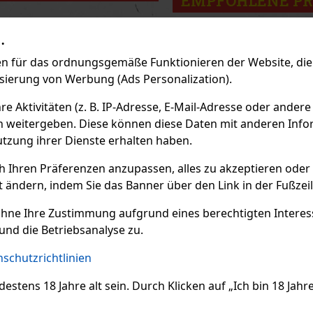
EMPFOHLENE P
.
Rabatt: 43%
Rabatt: 43%
 für das ordnungsgemäße Funktionieren der Website, die 
Aktion
Aktion
isierung von Werbung (Ads Personalization).
 Aktivitäten (z. B. IP-Adresse, E-Mail-Adresse oder andere
n weitergeben. Diese können diese Daten mit anderen Infor
utzung ihrer Dienste erhalten haben.
ch Ihren Präferenzen anzupassen, alles zu akzeptieren oder
t ändern, indem Sie das Banner über den Link in der Fußzei
ohne Ihre Zustimmung aufgrund eines berechtigten Interesse
Wassermelonen
ORBIT Spearmint
Ai
und die Betriebsanalyse zu.
s Dose 64 g
Dragees Dose 64 g
Dr
AGER
(> 5 st)
AUF LAGER
(> 5 st)
AU
schutzrichtlinien
termelon sind
ORBIT Spearmint sind
AIR
eie Kaugummis mit
zuckerfreie Kaugummis mit
zuc
ens 18 Jahre alt sein. Durch Klicken auf „Ich bin 18 Jahre 
endem
erfrischendem Spearmint-
alle
elonengeschmack,
Geschmack, die nach jedem
int
inen lang anhaltenden
Kauen für lang anhaltende
Erf
2.29 €
2.29 €
e VAT
2.04
€ ohne VAT
2.0