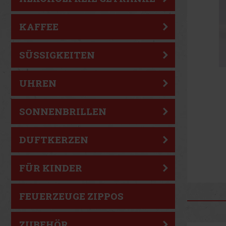
KAFFEE
SÜSSIGKEITEN
UHREN
SONNENBRILLEN
DUFTKERZEN
FÜR KINDER
FEUERZEUGE ZIPPOS
ZUBEHÖR