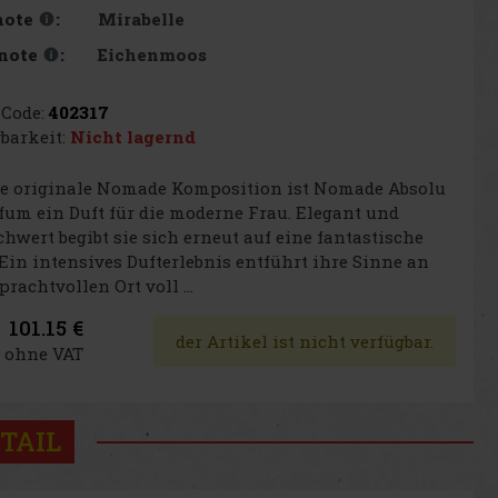
Mirabelle
note
:
Eichenmoos
note
:
Code:
402317
barkeit:
Nicht lagernd
ie originale Nomade Komposition ist Nomade Absolu
fum ein Duft für die moderne Frau. Elegant und
hwert begibt sie sich erneut auf eine fantastische
 Ein intensives Dufterlebnis entführt ihre Sinne an
prachtvollen Ort voll ...
101.15 €
der Artikel ist nicht verfügbar.
€ ohne VAT
TAIL