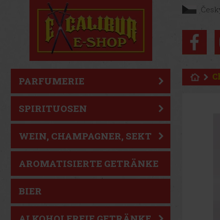
Česk
C
PARFUMERIE
SPIRITUOSEN
WEIN, CHAMPAGNER, SEKT
AROMATISIERTE GETRÄNKE
BIER
ALKOHOLFREIE GETRÄNKE