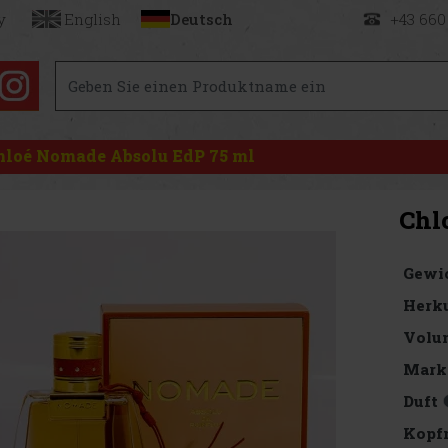
y
English
Deutsch
+43 660
hloé Nomade Absolu EdP 75 ml
Chl
Gewi
Herku
Volu
Mark
Duft
Kopf