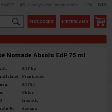
 1544737
eshop@excaliburshop.com
CZK
EUR
EINLOGGEN
LIEFERLAND
oé Nomade Absolu EdP 75 ml
0.38 kg
cht:
Frankreich
nftsland:
0.075 l
men:
Chloe
e:
fruchtig
:
davana
note
: