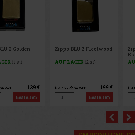
BLU 2 Fleetwood
Zippo BLU 2 Hi pol
Pe
Brass
65
AGER
(2 st)
AUF LAGER
(3 st)
AU
199 €
139 €
hne VAT
114.88
€ ohne VAT
1.3
Bestellen
Bestellen
Previo