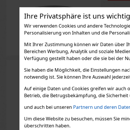
Ihre Privatsphäre ist uns wichtig
Wir verwenden Cookies und andere Technologien
Personalisierung von Inhalten und die Personal
Mit Ihrer Zustimmung können wir Daten über Ihre
Bereichen Werbung, Analytik und soziale Medie
Verfügung gestellt haben oder die sie bei der N
Sie haben die Möglichkeit, die Einstellungen na
notwendig ist. Sie können Ihre Auswahl jederzei
Auf einige Daten und Cookies greifen wir auch 
ORBIT 
Betrieb, die Betrugsbekämpfung, die Sicherheit 
Dragee
AUF L
und auch bei unseren
Partnern und deren Daten
ORBIT Wa
zuckerfr
Um diese Website zu besuchen, müssen Sie mindest
erfrisch
Wasserm
überschritten haben.
die für e
2.04
€ ohn