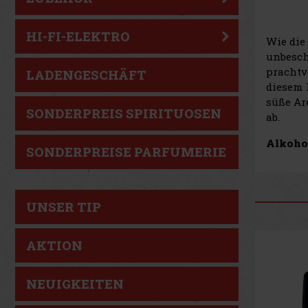
HI-FI-ELEKTRO
Wie die
unbesch
prachtv
LADENGESCHÄFT
diesem 
süße Ar
SONDERPREIS SPIRITUOSEN
ab.
Alkohol
SONDERPREISE PARFUMERIE
UNSER TIP
AKTION
NEUIGKEITEN