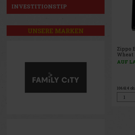
INVESTITIONSTIP
UNSERE MARKEN
Zippo 
AUF L
164.46
€ o