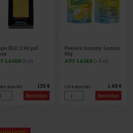
elerz Gummy Lemon
Peelerz Gummy White
g
Peach 65g
F LAGER
(> 5 st)
AUF LAGER
(> 5 st)
1.49 €
1.49 €
3
€ ohne VAT
1.33
€ ohne VAT
Bestellen
Bestellen
us
Next