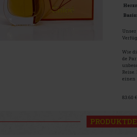
Herz
Basis
Unser 
Verfüg
Wie d
de Par
unbesc
Reise.
einen 
83.60 
PRODUKTDE