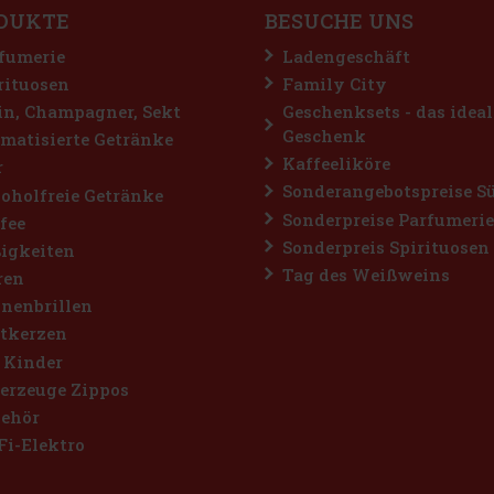
DUKTE
BESUCHE UNS
fumerie
Ladengeschäft
rituosen
Family City
n, Champagner, Sekt
Geschenksets - das ideal
Geschenk
matisierte Getränke
Kaffeeliköre
r
Sonderangebotspreise S
oholfreie Getränke
Sonderpreise Parfumerie
fee
Sonderpreis Spirituosen
igkeiten
Tag des Weißweins
ren
nenbrillen
tkerzen
 Kinder
erzeuge Zippos
ehör
Fi-Elektro