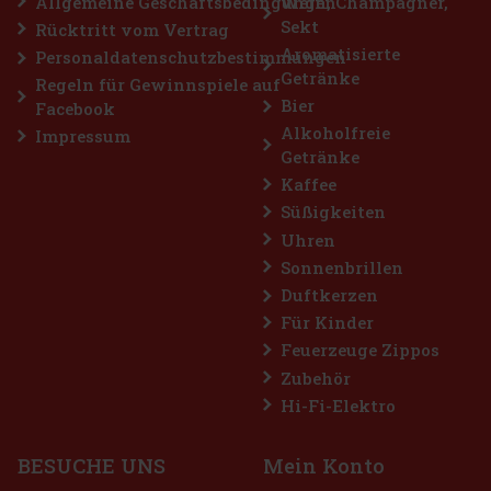
Allgemeine Geschäftsbedingungen
Wein, Champagner,
Sekt
Rücktritt vom Vertrag
t: 10%
Aromatisierte
Personaldatenschutzbestimmungen
Getränke
ktion
Regeln für Gewinnspiele auf
Bier
Facebook
Alkoholfreie
Impressum
Getränke
Kaffee
Süßigkeiten
Uhren
Sonnenbrillen
Duftkerzen
Für Kinder
Feuerzeuge Zippos
Zubehör
 Essenz
Hi-Fi-Elektro
ack und
17.49 €
BESUCHE UNS
Mein Konto
stellen