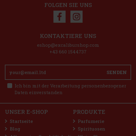
FOLGEN SIE UNS
t: 19%
ktion
KONTAKTIERE UNS
eshop@excaliburshop.com
+43 660 1544737
m-Basis,
hlt. Er
hmack,
und k
SENDEN
14.99 €
Ich bin mit der Verarbeitung personenbezogener
stellen
Daten einverstanden
er Likör
zien, der
 Dank
UNSER E-SHOP
PRODUKTE
halt
10.49 €
Startseite
Parfumerie
stellen
Blog
Spirituosen