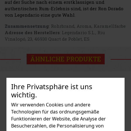
auf der Suche nach einem erstklassigen und
authentischen Rum-Erlebnis sind, ist der Ron Dorado
von Legendario eine gute Wahl.
Zusammensetzung
: Rohrbrand, Aroma, Karamellfarbe
Adresse des Herstellers
: Legendario S.L., Riu
Vinalopó, 23, 46930 Quart de Poblet, ES
ÄHNLICHE PRODUKTE
Ihre Privatsphäre ist uns
wichtig.
Wir verwenden Cookies und andere
Technologien für das ordnungsgemäße
Funktionieren der Website, die Analyse der
Besucherzahlen, die Personalisierung von