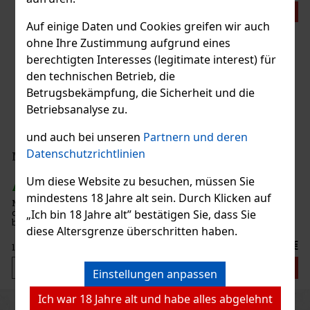
ktion
Auf einige Daten und Cookies greifen wir auch
ohne Ihre Zustimmung aufgrund eines
berechtigten Interesses (legitimate interest) für
den technischen Betrieb, die
Betrugsbekämpfung, die Sicherheit und die
Betriebsanalyse zu.
und auch bei unseren
Partnern und deren
33 €
Datenschutzrichtlinien
stellen
Um diese Website zu besuchen, müssen Sie
mindestens 18 Jahre alt sein. Durch Klicken auf
m-Basis,
hlt. Er
„Ich bin 18 Jahre alt” bestätigen Sie, dass Sie
hmack,
diese Altersgrenze überschritten haben.
und k
14.99 €
stellen
Einstellungen anpassen
Ich war 18 Jahre alt und habe alles abgelehnt
Previous
Next