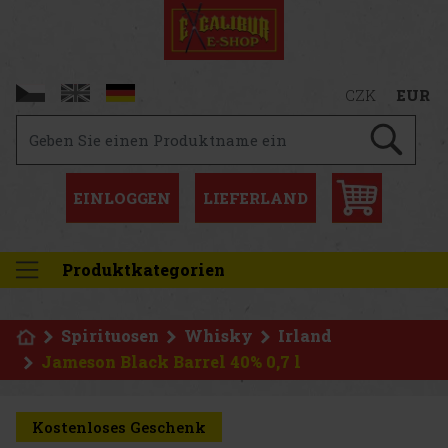
CZK
EUR
EINLOGGEN
LIEFERLAND
Produktkategorien
Spirituosen
Whisky
Irland
Jameson Black Barrel 40% 0,7 l
Kostenloses Geschenk