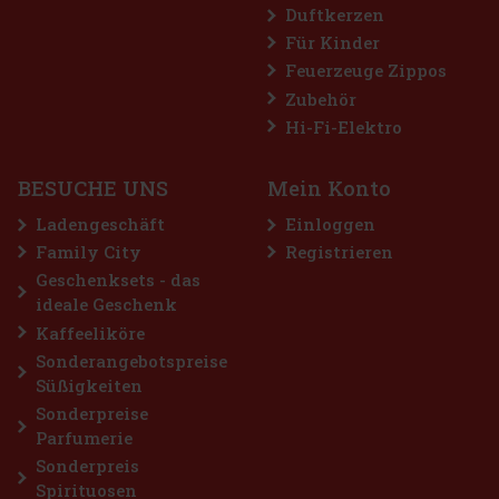
Duftkerzen
J.Walker Blue Zodiac Rabbit 2023 1l 40% GB
Für Kinder
Feuerzeuge Zippos
AUF LAGER
(> 5 st)
Zubehör
J.Walker Blue Zodiac Rabbit 2023 ist eine exklusive Limited
Edition, die zur Feier des chinesischen Mondjahres im Zeichen des
Hi-Fi-Elektro
Hasen kreiert wurde. Dieses Design-Juwel entstand in
Zusammenarbeit mit der renommierten chinesischen
Modedesignerin Angel C
259 €
214.05
€ ohne VAT
BESUCHE UNS
Mein Konto
Bestellen
Ladengeschäft
Einloggen
Family City
Registrieren
Geschenksets - das
ideale Geschenk
Kaffeeliköre
Sonderangebotspreise
Süßigkeiten
Sonderpreise
Parfumerie
Sonderpreis
Spirituosen