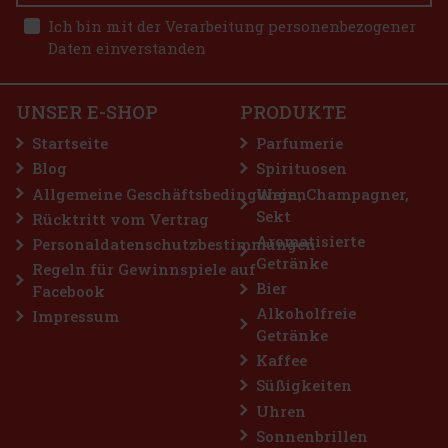
Glenmorangie Calvados Cask Finish 12Y 46% 0,7 l
Ich bin mit der Verarbeitung personenbezogener
Bestellen
Daten einverstanden
AUF LAGER
(> 5 st)
Glenmorangie Calvados Cask Finish ist der neueste Zuwachs der
erfolgreichen Barrel Select Release-Reihe. In seinem jüngsten
Experiment, der mittlerweile 5. Ausgabe dieser Reihe,
UNSER E-SHOP
PRODUKTE
konzentrierte sich Dr. Bill Lumsden auf den Calvados und darauf,
wie des
65 €
53.72
€ ohne VAT
Startseite
Parfumerie
Bestellen
Blog
Spirituosen
Allgemeine Geschäftsbedingungen
Wein, Champagner,
Sekt
Rücktritt vom Vertrag
Rabatt: 19%
Aromatisierte
Personaldatenschutzbestimmungen
Getränke
Aktion
Regeln für Gewinnspiele auf
Bier
Facebook
Top seller
Alkoholfreie
Impressum
Getränke
Kaffee
Süßigkeiten
Uhren
Sonnenbrillen