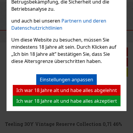
Betrugsbekämpfung, die Sicherheit und die
Betriebsanalyse zu.
Previous
Next
und auch bei unseren
Partnern und deren
Datenschutzrichtlinien
EMPFOHLENE PRODUKTE
Um diese Website zu besuchen, müssen Sie
mindestens 18 Jahre alt sein. Durch Klicken auf
Rabatt: 10%
„Ich bin 18 Jahre alt” bestätigen Sie, dass Sie
diese Altersgrenze überschritten haben.
Aktion
Investitionstip
Einstellungen anpassen
Muja Irish Whiskey 0,5 l 42%
Ich war 18 Jahre alt und habe alles abgelehnt
AUF LAGER
(5 st)
Ich war 18 Jahre alt und habe alles akzeptiert
Muja Irish Whiskey steht für das Zusammentreffen von irischer
Tradition und italienischem Stil, wodurch ein einzigartiges
Premiumprodukt entsteht. Dieses Whiskey-Projekt beginnt in einer
der angesehensten Brennereien Irlands, die für ihre weltbekannt
79 €
65.29
€ ohne VAT
Teeling 30Y Vintage Reserve Collection 0,7l 46%
Bestellen