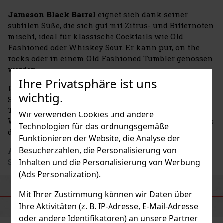
Jameson Black Barrel
eignet sich dank seiner
subtilen Süße, die sich gut mit Zitrus- und Bitternoten
mischt, ideal für klassische Cocktails wie Old
Fashioned oder Whiskey Sour. Er kann pur, on the
rocks oder in einem Old Fashioned Tumbler genossen
werden.
Ihre Privatsphäre ist uns
Probieren Sie
Jameson Black Barrel
und entdecken
wichtig.
Sie den Reichtum und die Komplexität, die jeder
Tropfen dieses außergewöhnlichen irischen
Wir verwenden Cookies und andere
Whiskeys bietet. Erfahren Sie, warum dieser Blend als
Technologien für das ordnungsgemäße
die beste Wahl für Ihren nächsten Old Fashioned gilt.
Funktionieren der Website, die Analyse der
Besucherzahlen, die Personalisierung von
Adresse des Herstellers
: Old Jameson Destillery, Bow
St, Smithfield Village Dublin 7, IE
Inhalten und die Personalisierung von Werbung
(Ads Personalization).
Mit Ihrer Zustimmung können wir Daten über
ÄHNLICHE PRODUKTE
Ihre Aktivitäten (z. B. IP-Adresse, E-Mail-Adresse
oder andere Identifikatoren) an unsere Partner