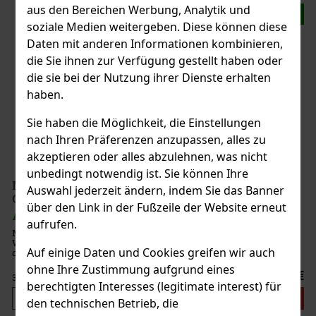
aus den Bereichen Werbung, Analytik und
Neu
soziale Medien weitergeben. Diese können diese
Daten mit anderen Informationen kombinieren,
die Sie ihnen zur Verfügung gestellt haben oder
die sie bei der Nutzung ihrer Dienste erhalten
haben.
Sie haben die Möglichkeit, die Einstellungen
nach Ihren Präferenzen anzupassen, alles zu
akzeptieren oder alles abzulehnen, was nicht
unbedingt notwendig ist. Sie können Ihre
McConnell’s Irish Whisky 5Y Geschenkset mit 2
Auswahl jederzeit ändern, indem Sie das Banner
Gläsern 0,7l 42%
über den Link in der Fußzeile der Website erneut
AUF LAGER
(> 5 st)
aufrufen.
McConnell's 5 Year Old ist ein klassischer irischer Blended
Whiskey, der an die mehr als zwei Jahrhunderte lange Tradition
Auf einige Daten und Cookies greifen wir auch
der Marke anknüpft, die bis ins Jahr 1776 zurückreicht. Diese
harmonische Mischung aus Malt- und Grain-Whiskeys reift fünf
ohne Ihre Zustimmung aufgrund eines
Jahr
45 €
37.19
€ ohne VAT
berechtigten Interesses (legitimate interest) für
Bestellen
den technischen Betrieb, die