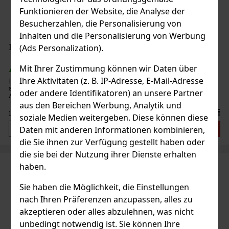
Funktionieren der Website, die Analyse der
Besucherzahlen, die Personalisierung von
Inhalten und die Personalisierung von Werbung
Ballantine's Sweet Blend 30% 0,7 l
(Ads Personalization).
Mit Ihrer Zustimmung können wir Daten über
AUF LAGER
(3 st)
Ihre Aktivitäten (z. B. IP-Adresse, E-Mail-Adresse
Ballantine’s Sweet Blend ist eine süße Variante des legendären
schottischen Whiskys, der als Spirituose mit geringerem
oder andere Identifikatoren) an unsere Partner
Alkoholgehalt kreiert wurde. Er kombiniert die typische
Ausgewogenheit von Ballantine’s mit natürlichen Noten von
aus den Bereichen Werbung, Analytik und
Karamell und Vani
22 €
18.18
€ ohne VAT
soziale Medien weitergeben. Diese können diese
Bestellen
Daten mit anderen Informationen kombinieren,
die Sie ihnen zur Verfügung gestellt haben oder
die sie bei der Nutzung ihrer Dienste erhalten
haben.
Sie haben die Möglichkeit, die Einstellungen
nach Ihren Präferenzen anzupassen, alles zu
akzeptieren oder alles abzulehnen, was nicht
unbedingt notwendig ist. Sie können Ihre