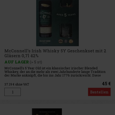
McConnell’s Irish Whisky 5Y Geschenkset mit 2
Gläsern 0,7l 42%
AUF LAGER
(> 5 st)
McConnell's 5 Year Old ist ein klassischer irischer Blended
Whiskey, der an die mehr als zwei Jahrhunderte lange Tradition
der Marke anknüpft, die bis ins Jahr 1776 zurückreicht. Diese
harmonische Mischung aus Malt- und Grain-Whiskeys reift fünf
Jahr
45 €
37.19
€ ohne VAT
Bestellen