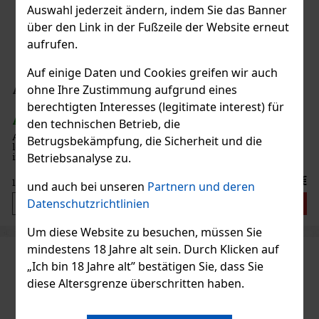
Auswahl jederzeit ändern, indem Sie das Banner
über den Link in der Fußzeile der Website erneut
aufrufen.
Auf einige Daten und Cookies greifen wir auch
Ardbeg Anthology The Beithir´s Tale 46% 0,7 l
ohne Ihre Zustimmung aufgrund eines
berechtigten Interesses (legitimate interest) für
AUF LAGER
(2 st)
den technischen Betrieb, die
Ardbeg Anthology: The Beithir’s Tale ist die dritte und zugleich
Betrugsbekämpfung, die Sicherheit und die
letzte legendäre Ausgabe der Kollektion Ardbeg Anthology,
Betriebsanalyse zu.
inspiriert von einem geheimnisvollen Wesen aus lokalen
Legenden. Dieser außergewöhnliche Whisky knüpft an die
Geschichte von Be
189 €
156.20
€ ohne VAT
und auch bei unseren
Partnern und deren
Datenschutzrichtlinien
Bestellen
Um diese Website zu besuchen, müssen Sie
mindestens 18 Jahre alt sein. Durch Klicken auf
„Ich bin 18 Jahre alt” bestätigen Sie, dass Sie
diese Altersgrenze überschritten haben.