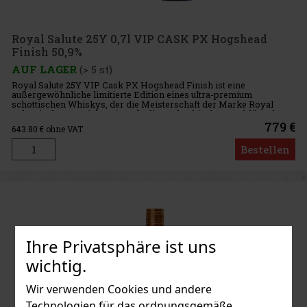
Royal Salute 25Y 0,7l VIP CASK PX Hogshead
Finish 50,9%
AUF LAGER
(> 5 st)
Royal Salute 25Y VIP Cask PX Hogshead Finish ist eine
außergewöhnliche limitierte Edition eines ultra-premium
schottischen Whiskys, der die Meisterschaft der Marke Royal
Salute im besten Licht zeigt. Für die Tschechische Republik gelang
es, eines von
779 €
643.80
€ ohne VAT
Bestellen
Ihre Privatsphäre ist uns
wichtig.
Wir verwenden Cookies und andere
Technologien für das ordnungsgemäße