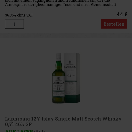
sich mit einem zugänglichen und freundlichen Stil, der die
Atmosphäre der gleichnamigen Insel und ihrer Gemeinschaft
perfekt widerspiegelt. Der Jura White Oak Cask reift in Fässern aus
44 €
36.36
€ ohne VAT
Bestellen
Laphroaig 12Y Islay Single Malt Scotch Whisky
0,7l 46% GP
AUF LAGER
(5 st)