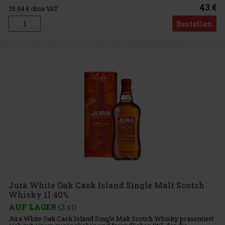
von d
43 €
35.54
€ ohne VAT
Bestellen
Jura White Oak Cask Island Single Malt Scotch
Whisky 1l 40%
AUF LAGER
(2 st)
Jura White Oak Cask Island Single Malt Scotch Whisky präsentiert