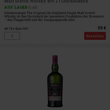
Malt Scotch Whisky 40% 1 l Geschenkbox
AUF LAGER
(1 st)
Glenmorangie The Original 12y Highland Single Malt Scotch
Whisky ist das Herzstück der gesamten Produktion der Brennerei
– das Flaggschiff und der Ausgangspunkt aller
Geschmackserlebnisse der Marke. Diese neue Version, die ganze
12 Jahre in Bourbonfä
59 €
48.76
€ ohne VAT
Bestellen