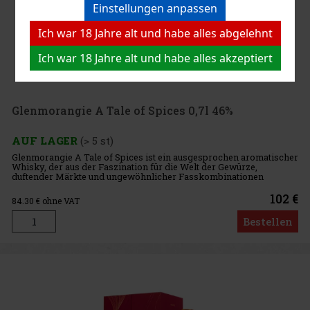
Einstellungen anpassen
Ich war 18 Jahre alt und habe alles abgelehnt
Ich war 18 Jahre alt und habe alles akzeptiert
Glenmorangie A Tale of Spices 0,7l 46%
AUF LAGER
(> 5 st)
Glenmorangie A Tale of Spices ist ein ausgesprochen aromatischer
Whisky, der aus der Faszination für die Welt der Gewürze,
duftender Märkte und ungewöhnlicher Fasskombinationen
entstanden ist. Dr. Bill Lumsden wollte gemeinsam mit der Chef-
Master-Ble
102 €
84.30
€ ohne VAT
Bestellen