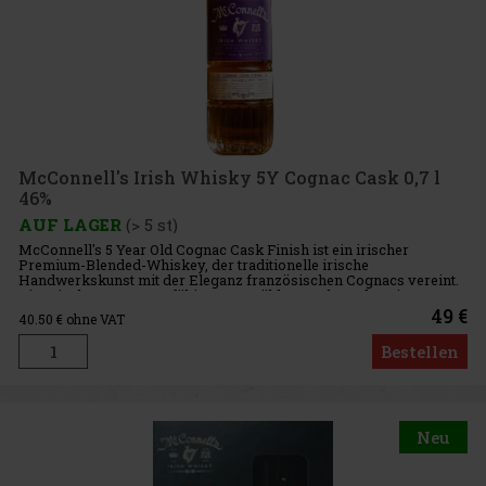
McConnell's Irish Whisky 5Y Cognac Cask 0,7 l
46%
AUF LAGER
(> 5 st)
McConnell's 5 Year Old Cognac Cask Finish ist ein irischer
Premium-Blended-Whiskey, der traditionelle irische
Handwerkskunst mit der Eleganz französischen Cognacs vereint.
Die Mischung aus sorgfältig ausgewählten Malt- und Grain-
Whiskeys reift fünf J
49 €
40.50
€ ohne VAT
Bestellen
Neu