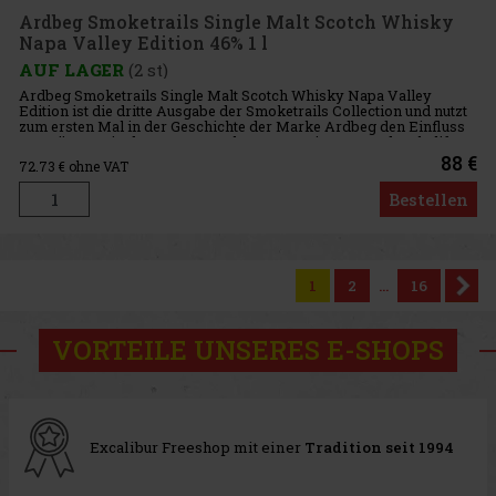
Ardbeg Smoketrails Single Malt Scotch Whisky
Napa Valley Edition 46% 1 l
AUF LAGER
(2 st)
Ardbeg Smoketrails Single Malt Scotch Whisky Napa Valley
Edition ist die dritte Ausgabe der Smoketrails Collection und nutzt
zum ersten Mal in der Geschichte der Marke Ardbeg den Einfluss
von Fässern, in denen zuvor Cabernet Sauvignon aus dem kalifor
88 €
72.73
€ ohne VAT
Bestellen
1
2
...
16
VORTEILE UNSERES E-SHOPS
Excalibur Freeshop mit einer
Tradition seit 1994