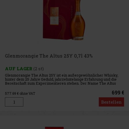
Glenmorangie The Altus 25Y 0,7l 43%
AUF LAGER
(2 st)
Glenmorangie The Altus 25Y ist ein außergewöhnlicher Whisky,
hinter dem 25 Jahre Geduld, jahrzehntelange Erfahrung und die
Bereitschaft zum Experimentieren stehen. Der Name The Altus
leitet sich vom lateinischen Wort für „hoch“ ab und verweist auf da
699 €
577.69
€ ohne VAT
Bestellen