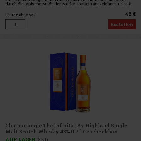
durch die typische Milde der Marke Tomatin auszeichnet. Er reift
in sorgfältig ausgewählten Bourbon- und Oloroso-Sherryfässern
46 €
38.02
€ ohne VAT
Bestellen
Glenmorangie The Infinita 18y Highland Single
Malt Scotch Whisky 43% 0.7 l Geschenkbox
AUF LAGER
(3 st)