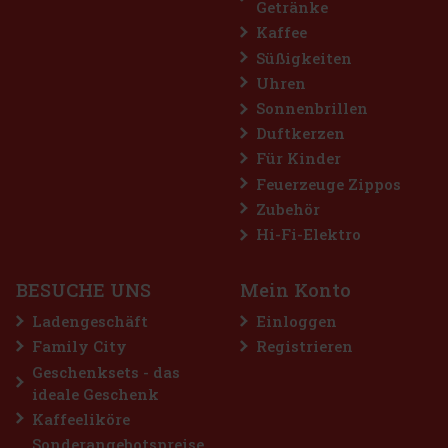
Getränke
Kaffee
Süßigkeiten
Uhren
Sonnenbrillen
Duftkerzen
ees Dose 64 g
Für Kinder
Feuerzeuge Zippos
Zubehör
reie Kaugummis für alle, die sich
hol-Erfrischung wünschen. Die
Hi-Fi-Elektro
hlenden Menthol-Noten sorgt für ein
ang anhaltenden frischen Atem. Di
2.29 €
BESUCHE UNS
Mein Konto
Bestellen
Ladengeschäft
Einloggen
Family City
Registrieren
Geschenksets - das
ideale Geschenk
Kaffeeliköre
Sonderangebotspreise