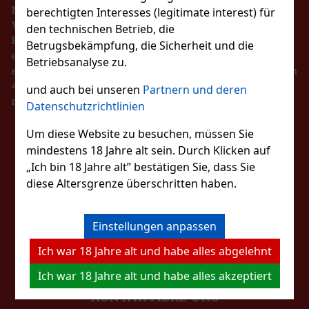
Nach dem Gesetz über die Registrierung von
berechtigten Interesses (legitimate interest) für
Verkäufen ist der Verkäufer verpflichtet, dem
den technischen Betrieb, die
Käufer eine Quittung auszustellen. Gleichzeitig ist
Betrugsbekämpfung, die Sicherheit und die
er verpflichtet, die erhaltenen Einnahmen im Falle
Betriebsanalyse zu.
139 €
eines technischen Ausfalls spätestens innerhalb von
ragees Dose 64 g
48 Stunden online beim Steuerverwalter zu
und auch bei unseren
Partnern und deren
Bestellen
registrieren.
Datenschutzrichtlinien
rfreie Kaugummis mit
eschmack, die für einen lang
Um diese Website zu besuchen, müssen Sie
Neu
BLEIBEN SIE MIT
ack und frischen Atem sorgen. Die
mindestens 18 Jahre alt sein. Durch Klicken auf
gees und eignet sich dank ihrer
2.29 €
„Ich bin 18 Jahre alt” bestätigen Sie, dass Sie
UNS IN KONTAKT
diese Altersgrenze überschritten haben.
Bestellen
FOLGEN SIE UNS
Einstellungen anpassen
Rabatt: 43%
Ich war 18 Jahre alt und habe alles abgelehnt
Aktion
Ich war 18 Jahre alt und habe alles akzeptiert
KONTAKTIERE UNS
65g