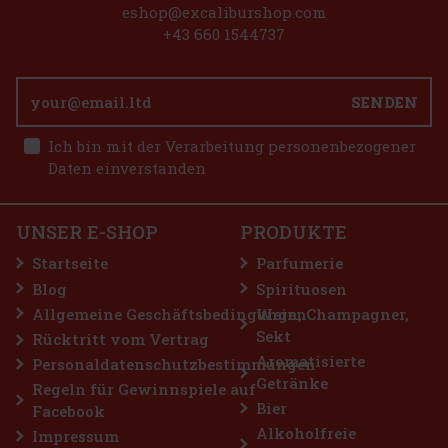
eshop@excaliburshop.com
+43 660 1544737
SENDEN
1.49 €
es Dose 64 g
Ich bin mit der Verarbeitung personenbezogener
Bestellen
Daten einverstanden
reie Kaugummis mit erfrischendem
 jedem Kauen für lang anhaltende
aktische Dose enthält 46 Stück und
UNSER E-SHOP
PRODUKTE
haben Sie sie immer griffbereit –
2.29 €
Startseite
Parfumerie
Bestellen
Blog
Spirituosen
Allgemeine Geschäftsbedingungen
Wein, Champagner,
Sekt
Rücktritt vom Vertrag
Rabatt: 43%
Aromatisierte
Personaldatenschutzbestimmungen
Getränke
Aktion
Regeln für Gewinnspiele auf
Bier
Facebook
Alkoholfreie
Impressum