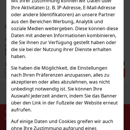
Mit Ihrer Zustimmung können wir Daten über
Ihre Aktivitäten (z. B. IP-Adresse, E-Mail-Adresse
oder andere Identifikatoren) an unsere Partner
aus den Bereichen Werbung, Analytik und
199 €
ees Dose 64 g
soziale Medien weitergeben. Diese können diese
Bestellen
Daten mit anderen Informationen kombinieren,
die Sie ihnen zur Verfügung gestellt haben oder
freie Dragees mit intensivem
die sie bei der Nutzung ihrer Dienste erhalten
nhaltende Frische im Mund sorgen.
ück und verschließbarem Deckel
haben.
 das Büro und unterwegs, sodass Sie
2.29 €
Sie haben die Möglichkeit, die Einstellungen
Bestellen
nach Ihren Präferenzen anzupassen, alles zu
akzeptieren oder alles abzulehnen, was nicht
unbedingt notwendig ist. Sie können Ihre
Previous
Next
Rabatt: 43%
Auswahl jederzeit ändern, indem Sie das Banner
Aktion
über den Link in der Fußzeile der Website erneut
aufrufen.
VERBOT DES VERKAUFS VON ALKOHOLISCHEN
GETRÄNKEN AN PERSONEN UNTER 18 JAHREN !!!
Auf einige Daten und Cookies greifen wir auch
ss
ohne Ihre Zustimmung aufgrund eines