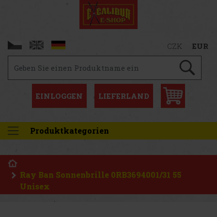
CZK
EUR
EINLOGGEN
LIEFERLAND
Produktkategorien
Ray Ban Sonnenbrille 0RB3694001/31 55
Unisex