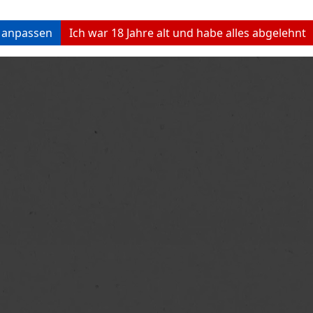
n anpassen
Ich war 18 Jahre alt und habe alles abgelehnt