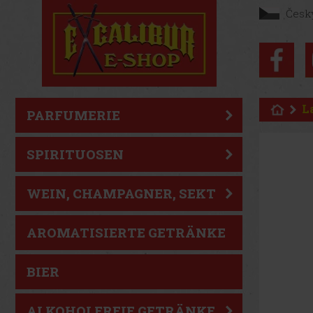
Česk
L
PARFUMERIE
SPIRITUOSEN
WEIN, CHAMPAGNER, SEKT
AROMATISIERTE GETRÄNKE
BIER
ALKOHOLFREIE GETRÄNKE