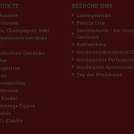
DUKTE
BESUCHE UNS
fumerie
Ladengeschäft
rituosen
Family City
n, Champagner, Sekt
Geschenksets - das ideal
Geschenk
matisierte Getränke
Kaffeeliköre
r
Sonderangebotspreise S
oholfreie Getränke
Sonderpreise Parfumerie
fee
Sonderpreis Spirituosen
igkeiten
Tag des Weißweins
ren
nenbrillen
tkerzen
 Kinder
erzeuge Zippos
ehör
Fi-Elektro