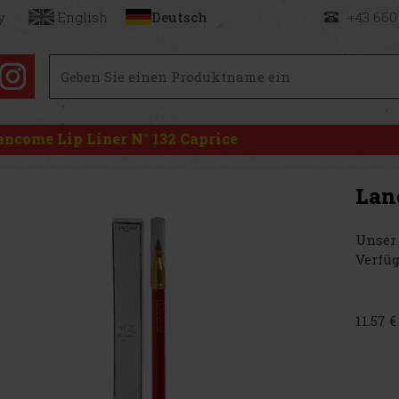
y
English
Deutsch
+43 660
ancome Lip Liner N° 132 Caprice
Lan
Unser 
Verfüg
11.57 