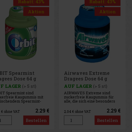
Rabatt: 43%
Rabatt: 43%
Aktion
Aktion
rwaves Extreme
Airwaves Cassis
agees Dose 64 g
Dragees Dose 64 g
F LAGER
(> 5 st)
AUF LAGER
(> 5 st)
WAVES Extreme sind
AIRWAVES Cool Cassis sind
kerfreie Kaugummis für
zuckerfreie Kaugummis, die
, die sich eine besonders
den intensiven Geschmack
ensive Menthol-
von schwarzen
rischung wünschen. Die
Johannisbeeren mit einer
2.29 €
2.29 €
4
€ ohne VAT
2.04
€ ohne VAT
ftvolle Kombination aus
ausgeprägten Menthol-Frische
lenden Menthol-Noten
verbinden. Die originelle
Bestellen
Bestellen
t für ein sofortiges
Kombination aus fruchtigen
schegefühl und lang
und kühlenden Noten sorgt für
altenden frischen Atem. Di
lang anhaltende Erfri