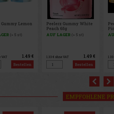
z Gummy White
Peelerz Gummy
Pe
65g
Pineapple 65g
65
AGER
(> 5 st)
AUF LAGER
(> 5 st)
AU
1.49 €
1.49 €
e VAT
1.33
€ ohne VAT
1.3
Bestellen
Bestellen
Previo
EMPFOHLENE P