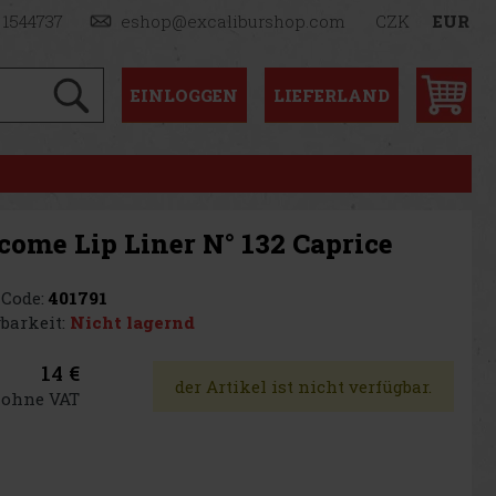
 1544737
eshop@excaliburshop.com
CZK
EUR
EINLOGGEN
LIEFERLAND
come Lip Liner N° 132 Caprice
Code:
401791
barkeit:
Nicht lagernd
14 €
der Artikel ist nicht verfügbar.
€ ohne VAT