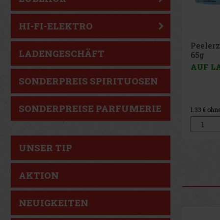
HI-FI-ELEKTRO
Peeler
LADENGESCHÄFT
Peach 
AUF L
SONDERPREIS SPIRITUOSEN
SONDERPREISE PARFUMERIE
1.33
€ ohn
UNSER TIP
AKTION
NEUIGKEITEN