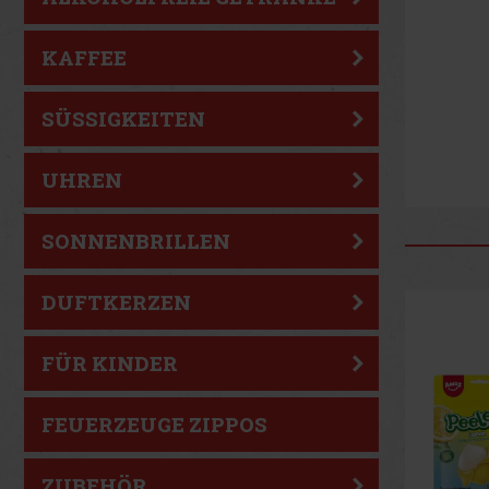
KAFFEE
SÜSSIGKEITEN
UHREN
SONNENBRILLEN
DUFTKERZEN
FÜR KINDER
FEUERZEUGE ZIPPOS
ZUBEHÖR