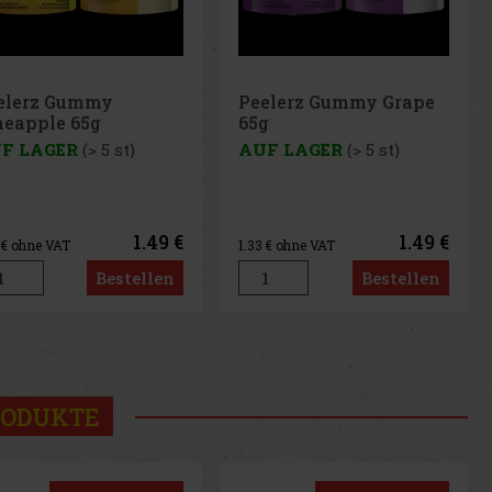
elerz Gummy Grape
Peelerz Gummy
g
Banana 65g
F LAGER
(> 5 st)
AUF LAGER
(> 5 st)
1.49 €
1.49 €
3
€ ohne VAT
1.33
€ ohne VAT
Bestellen
Bestellen
us
Next
RODUKTE