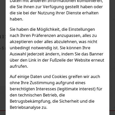
Daten mit anderen Informationen kombinieren,
die Sie ihnen zur Verfügung gestellt haben oder
die sie bei der Nutzung ihrer Dienste erhalten
haben.
Sie haben die Möglichkeit, die Einstellungen
nach Ihren Präferenzen anzupassen, alles zu
Fernet Stock Blood Orange 1 l 27%
akzeptieren oder alles abzulehnen, was nicht
unbedingt notwendig ist. Sie können Ihre
AUF LAGER
(> 5 st)
Auswahl jederzeit ändern, indem Sie das Banner
über den Link in der Fußzeile der Website erneut
aufrufen.
17.99 €
14.87
€ ohne VAT
Auf einige Daten und Cookies greifen wir auch
Bestellen
ohne Ihre Zustimmung aufgrund eines
berechtigten Interesses (legitimate interest) für
Previous
Next
Neu
den technischen Betrieb, die
Betrugsbekämpfung, die Sicherheit und die
Betriebsanalyse zu.
EMPFOHLENE PRODUKTE