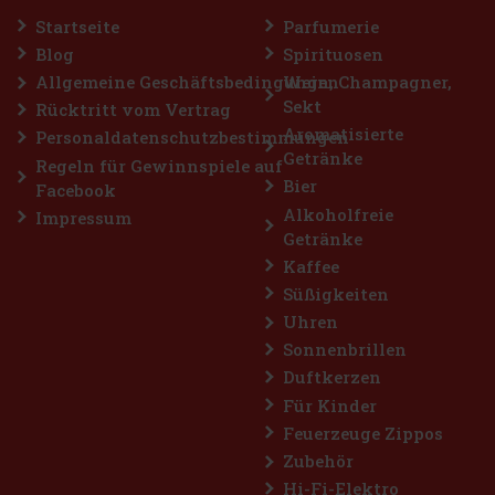
nationalen Likör
11.49 €
9.50
€ ohne VAT
Startseite
Parfumerie
Bestellen
Blog
Spirituosen
Allgemeine Geschäftsbedingungen
Wein, Champagner,
Sekt
Rücktritt vom Vertrag
Rabatt: 15%
Aromatisierte
Personaldatenschutzbestimmungen
Getränke
Aktion
Regeln für Gewinnspiele auf
Bier
Facebook
Top seller
Alkoholfreie
Impressum
Getränke
Kaffee
Süßigkeiten
Uhren
Sonnenbrillen
Duftkerzen
Riper Sauerkirschlikör 23% 0,35 l
Für Kinder
Feuerzeuge Zippos
AUF LAGER
(> 5 st)
Zubehör
Riper Sauerkirschlikör ist ein authentischer Fruchtlikör, der nach
einem alten Familienrezept hergestellt wird, das jedes Jahr
Hi-Fi-Elektro
angewendet und verfeinert wird, wobei der reine Geschmack der