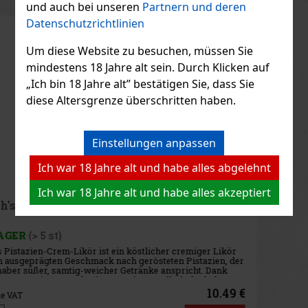
und auch bei unseren
Partnern und deren
Datenschutzrichtlinien
Rabatt: 10%
Um diese Website zu besuchen, müssen Sie
Aktion
mindestens 18 Jahre alt sein. Durch Klicken auf
„Ich bin 18 Jahre alt” bestätigen Sie, dass Sie
diese Altersgrenze überschritten haben.
Fernet Stock Lime 1 l 27%
AUF LAGER
(> 5 st)
Einstellungen anpassen
Ich war 18 Jahre alt und habe alles abgelehnt
Ich war 18 Jahre alt und habe alles akzeptiert
17.99 €
14.87
€ ohne VAT
Pircher Amaro from the Alps 0,7l 30%
Bestellen
AUF LAGER
(> 5 st)
Pircher Amaro from the Alps ist ein Kräuterlikör, der die Essenz
der Alpen und eine jahrhundertelange Tradition einfängt.
Neu
Hergestellt aus den besten Zutaten und nach traditionellen
Rezepten, bietet dieser Likör einen einzigartigen Geschmack und
ein A
17.49 €
14.45
€ ohne VAT