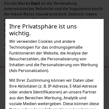
Für die Marke
Emil
ist die Verwendung
österreichischer Rohstoffe und die Inspiration durch
die lokale Natur charakteristisch. Dadurch tragen
ihre Liköre und Destillate eine ausgeprägte regionale
Ihre Privatsphäre ist uns
Handschrift und sprechen Kunden an, die
authentische alpine Spezialitäten mit originellem
wichtig.
Aussehen und Geschmack suchen.
Wir verwenden Cookies und andere
Adresse des Herstellers
: Emil e.U. distillery, Auleiten
Technologien für das ordnungsgemäße
20, 4910 Ried im Innkreis, AT
Funktionieren der Website, die Analyse der
Besucherzahlen, die Personalisierung von
Inhalten und die Personalisierung von Werbung
ÄHNLICHE PRODUKTE
(Ads Personalization).
Mit Ihrer Zustimmung können wir Daten über
Neu
Ihre Aktivitäten (z. B. IP-Adresse, E-Mail-Adresse
oder andere Identifikatoren) an unsere Partner
aus den Bereichen Werbung, Analytik und
soziale Medien weitergeben. Diese können diese