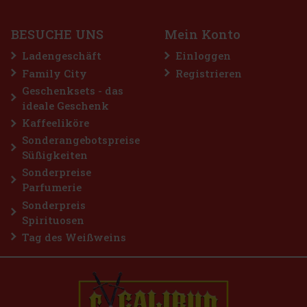
Sauerkirschen im Vordergrund steht. Die Grundlage bilden in S
11.49 €
9.50
€ ohne VAT
BESUCHE UNS
Mein Konto
Bestellen
Ladengeschäft
Einloggen
Family City
Registrieren
Geschenksets - das
ideale Geschenk
Kaffeeliköre
Sonderangebotspreise
Süßigkeiten
Sonderpreise
Parfumerie
Sonderpreis
Spirituosen
Tag des Weißweins