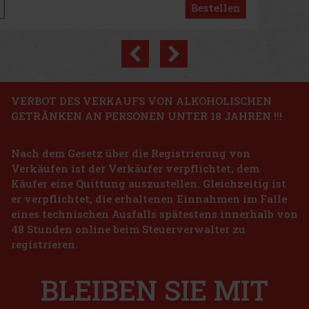
Bestellen
Previous
Next
Rabatt: 19%
Aktion
VERBOT DES VERKAUFS VON ALKOHOLISCHEN
GETRÄNKEN AN PERSONEN UNTER 18 JAHREN !!!
Božkov Republica Mango 0,7 l 20%
Nach dem Gesetz über die Registrierung von
AUF LAGER
(> 5 st)
Verkäufen ist der Verkäufer verpflichtet, dem
Käufer eine Quittung auszustellen. Gleichzeitig ist
er verpflichtet, die erhaltenen Einnahmen im Falle
12.99 €
eines technischen Ausfalls spätestens innerhalb von
10.74
€ ohne VAT
Horvath's Schoko-Kirschen-Cream Likör 15% 0,7 l
48 Stunden online beim Steuerverwalter zu
Bestellen
registrieren.
AUF LAGER
(> 5 st)
Horvath's Schoko-Kirschen-Cream Likör ist ein zarter Cremelikör,
der köstliche Schokolade mit den fruchtigen Noten von Kirschen
Neu
BLEIBEN SIE MIT
verbindet. Das Ergebnis ist ein süßes, weiches und angenehm
dessertartiges Getränk, das alle Liebhaber von Cremelikören un
10.49 €
8.67
€ ohne VAT