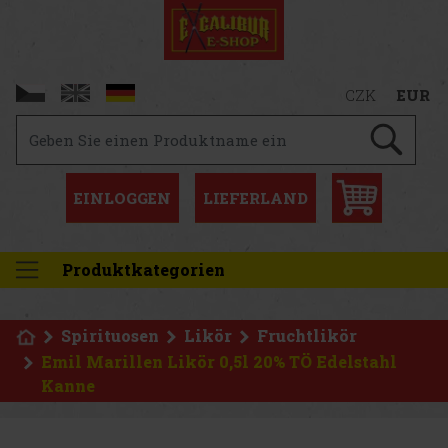
CZK
EUR
EINLOGGEN
LIEFERLAND
Produktkategorien
Spirituosen
Likör
Fruchtlikör
Emil Marillen Likör 0,5l 20% TÖ Edelstahl
Kanne