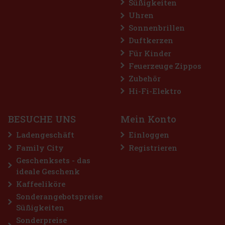
Süßigkeiten
Uhren
Sonnenbrillen
Duftkerzen
Horvath's Schoko-Kirschen-Cream Likör 15% 0,7 l
Für Kinder
Feuerzeuge Zippos
AUF LAGER
(> 5 st)
Zubehör
Horvath's Schoko-Kirschen-Cream Likör ist ein zarter Cremelikör,
der köstliche Schokolade mit den fruchtigen Noten von Kirschen
Hi-Fi-Elektro
verbindet. Das Ergebnis ist ein süßes, weiches und angenehm
dessertartiges Getränk, das alle Liebhaber von Cremelikören un
10.49 €
8.67
€ ohne VAT
BESUCHE UNS
Mein Konto
Bestellen
Ladengeschäft
Einloggen
Family City
Registrieren
Geschenksets - das
ideale Geschenk
Kaffeeliköre
Sonderangebotspreise
Süßigkeiten
Sonderpreise