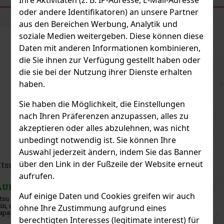
ÄHNLICHE PRODUKTE
oder andere Identifikatoren) an unsere Partner
aus den Bereichen Werbung, Analytik und
soziale Medien weitergeben. Diese können diese
Daten mit anderen Informationen kombinieren,
die Sie ihnen zur Verfügung gestellt haben oder
die sie bei der Nutzung ihrer Dienste erhalten
haben.
Sie haben die Möglichkeit, die Einstellungen
nach Ihren Präferenzen anzupassen, alles zu
akzeptieren oder alles abzulehnen, was nicht
unbedingt notwendig ist. Sie können Ihre
Auswahl jederzeit ändern, indem Sie das Banner
über den Link in der Fußzeile der Website erneut
Marsen Gin Pink 38% 0,7 l + Glas
aufrufen.
AUF LAGER
(3 st)
Auf einige Daten und Cookies greifen wir auch
Marsen Gin Pink ist ein handdestillierter Gin, der die klassische
Gin-Struktur mit sanften Fruchtnoten von Walderdbeeren und
ohne Ihre Zustimmung aufgrund eines
Himbeeren verbindet. Die Basis bildet eine sorgfältig
berechtigten Interesses (legitimate interest) für
ausgewogene Mischung aus 14 Kräutern und Gewürzen, die ein