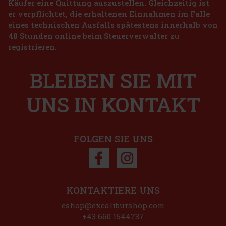
Käufer eine Quittung auszustellen. Gleichzeitig ist
Rohstoffen verbindet. Er wird in der Brennerei Asahikawa auf der
er verpflichtet, die erhaltenen Einnahmen im Falle
nördlichen Insel Hokkaido hergestellt und zeichnet sich durch die
49 €
eines technischen Ausfalls spätestens innerhalb von
40.50
€ ohne VAT
Horvath's Pistazien-Crem-Likör 17% 0,7 l
48 Stunden online beim Steuerverwalter zu
Bestellen
registrieren.
AUF LAGER
(> 5 st)
Horvath's Pistazien-Crem-Likör ist ein köstlicher cremiger Likör
mit einem ausgeprägten Geschmack nach gerösteten Pistazien, der
BLEIBEN SIE MIT
alle Liebhaber süßer, samtig-weicher Getränke anspricht. Dank
seiner feinen Konsistenz und seinem geringen Alkoholgehalt
10.49 €
8.67
€ ohne VAT
UNS IN KONTAKT
Bestellen
FOLGEN SIE UNS
Rabatt: 10%
Aktion
KONTAKTIERE UNS
Etsu Double Yuzu Japanese Gin 43% 0,7 l + Glas
eshop@excaliburshop.com
AUF LAGER
(3 st)
+43 660 1544737