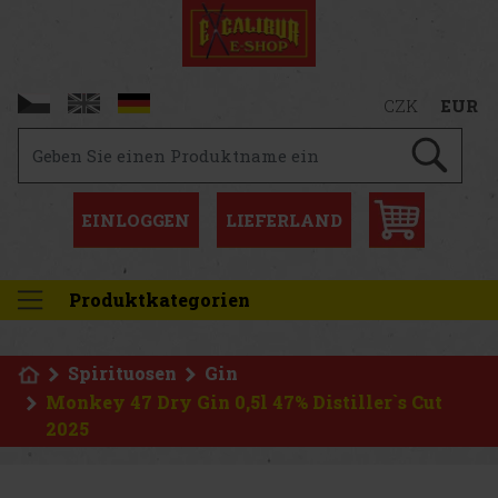
CZK
EUR
EINLOGGEN
LIEFERLAND
Produktkategorien
Spirituosen
Gin
Monkey 47 Dry Gin 0,5l 47% Distiller`s Cut
2025