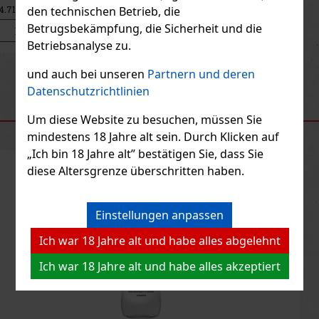
harmonisches
25 €
den technischen Betrieb, die
20.66
€ ohne VAT
Betrugsbekämpfung, die Sicherheit und die
Bestellen
Betriebsanalyse zu.
Previous
Next
und auch bei unseren
Partnern und deren
Datenschutzrichtlinien
EMPFOHLENE PRODUKTE
Um diese Website zu besuchen, müssen Sie
mindestens 18 Jahre alt sein. Durch Klicken auf
„Ich bin 18 Jahre alt” bestätigen Sie, dass Sie
diese Altersgrenze überschritten haben.
Rabatt: 13%
Aktion
Einstellungen anpassen
Ich war 18 Jahre alt und habe alles abgelehnt
Marsen Gin Original 42% 0,7 l + Glas
Ich war 18 Jahre alt und habe alles akzeptiert
AUF LAGER
(4 st)
Marsen Gin Original ist ein handdestillierter Gin mit einem
ausgeprägten und ausgewogenen Charakter, der auf einer
sorgfältig ausgewählten Kombination von 14 Kräutern und