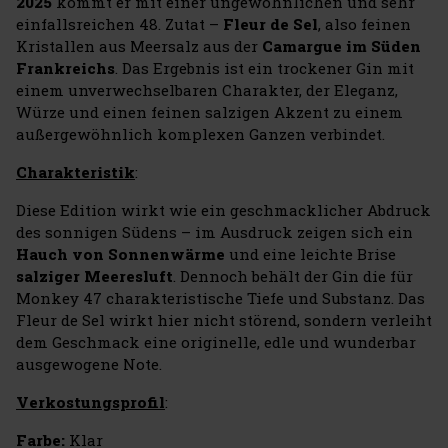
2025
kommt er mit einer ungewöhnlichen und sehr
einfallsreichen 48. Zutat –
Fleur de Sel
, also feinen
Kristallen aus Meersalz aus der
Camargue im Süden
Frankreichs
. Das Ergebnis ist ein trockener Gin mit
einem unverwechselbaren Charakter, der Eleganz,
Würze und einen feinen salzigen Akzent zu einem
außergewöhnlich komplexen Ganzen verbindet.
Charakteristik
:
Diese Edition wirkt wie ein geschmacklicher Abdruck
des sonnigen Südens – im Ausdruck zeigen sich ein
Hauch von Sonnenwärme
und eine leichte Brise
salziger Meeresluft
. Dennoch behält der Gin die für
Monkey 47 charakteristische Tiefe und Substanz. Das
Fleur de Sel wirkt hier nicht störend, sondern verleiht
dem Geschmack eine originelle, edle und wunderbar
ausgewogene Note.
Verkostungsprofil
:
Farbe:
Klar