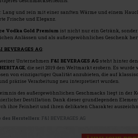
ltigeres Geschmackserlebnis.
g
: Lang und rein mit einer sanften Wärme und einem Hauch 
rte Frische und Eleganz.
Ice Vodka Gold Premium
ist nicht nur ein Getränk, sonder
tlichen Anlässen und als außergewöhnliches Geschenk her
&I BEVERAGES AG
:
hweizer Unternehmen
F&I BEVERAGES AG
steht hinter d
HERITAGE
, die seit 2019 den Weltmarkt erobern. Es wurde
osen von einzigartiger Qualität anzubieten, die auf klassi
und präzise Verarbeitung neu interpretiert wurden.
eimnis des außergewöhnlichen Geschmacks liegt in der K
ierlicher Destillation. Dank dieser grundlegenden Elemente
rch ihre Feinheit und ihren delikaten Charakter auszeich
 des Herstellers
: F&I BEVERAGES AG