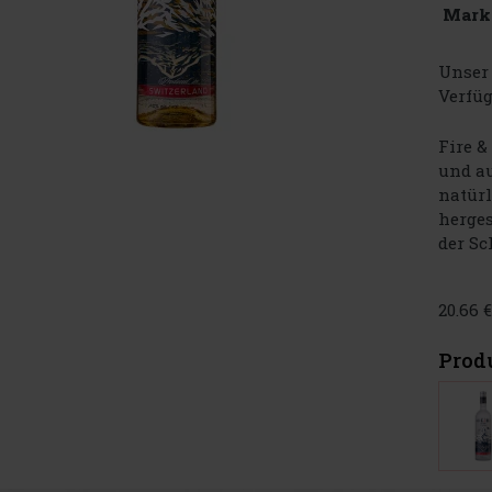
Mark
Unser 
Verfüg
Fire &
und au
natür
herges
der Sc
20.66 
Prod