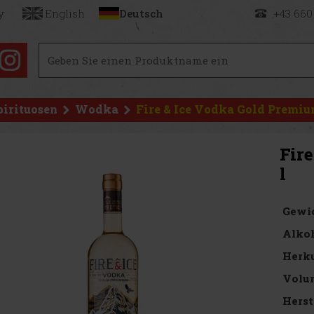
y
English
Deutsch
+43 660
pirituosen
Wodka
Fire & Ice Vodka Gold Premium
Fir
l
Gewi
Alkoh
Herku
Volu
Herst