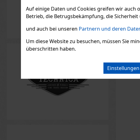
17.36
€ oh
österreic
hergestel
Auf einige Daten und Cookies greifen wir auch 
österreic
Betrieb, die Betrugsbekämpfung, die Sicherheit 
reinem Qu
und auch bei unseren
Partnern und deren Daten
Um diese Website zu besuchen, müssen Sie mindest
überschritten haben.
Einstellunge