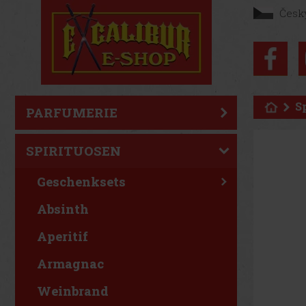
Česk
S
PARFUMERIE
SPIRITUOSEN
Geschenksets
Absinth
Aperitif
Armagnac
Weinbrand