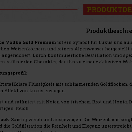
PRODUKTDE
Produktbeschr
Ice Vodka Gold Premium
ist ein Symbol für Luxus und auß
chen Weizenkörnern und reinem Alpenwasser hergestellt u
angereichert. Durch kontinuierliche Destillation und spezie
en raffinierten Charakter, der ihn zu einer exklusiven Wa
tungsprofil
:
Kristallklare Flüssigkeit mit schimmernden Goldflocken, 
en Effekt von Luxus erzeugen.
art und raffiniert mit Noten von frischem Brot und Honig.
tigen Touch.
mack
: Samtig weich und ausgewogen. Die Weizenbasis sorgt 
 die Goldfiltration die Reinheit und Eleganz unterstreicht