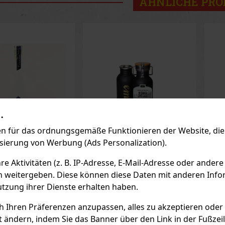
ÄHNLICHE PR
.
 für das ordnungsgemäße Funktionieren der Website, die 
isierung von Werbung (Ads Personalization).
odka Cristall
Helsinki Vodka Blue
He
 Aktivitäten (z. B. IP-Adresse, E-Mail-Adresse oder andere
% TÖ Edelstahl
Edition 8× Filtered 0,7l
St
n weitergeben. Diese können diese Daten mit anderen Infor
40%
AGER
(> 5 st)
AUF LAGER
(> 5 st)
AU
utzung ihrer Dienste erhalten haben.
all Vodka ist ein
Helsinki Vodka Blue Edition
Hel
hischer Wodka, bei
8× Filtered präsentiert sich
Str
ch Ihren Präferenzen anzupassen, alles zu akzeptieren oder
eit, Feinheit und
2026 in einem modernisierten
aro
gkeit im Vordergrund
Design. Die neue Generation
rei
t ändern, indem Sie das Banner über den Link in der Fußzei
r wird zu 100 % aus
dieses Wodkas vereint eine
Vod