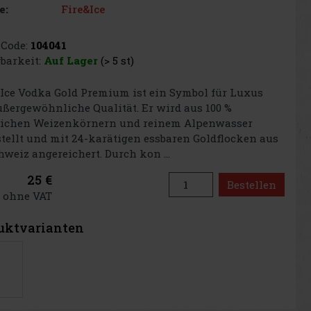
Fire&Ice
e:
Code:
104041
barkeit:
Auf Lager
(> 5 st)
 Ice Vodka Gold Premium ist ein Symbol für Luxus
ßergewöhnliche Qualität. Er wird aus 100 %
lichen Weizenkörnern und reinem Alpenwasser
tellt und mit 24-karätigen essbaren Goldflocken aus
hweiz angereichert. Durch kon ...
25 €
Bestellen
€ ohne VAT
uktvarianten