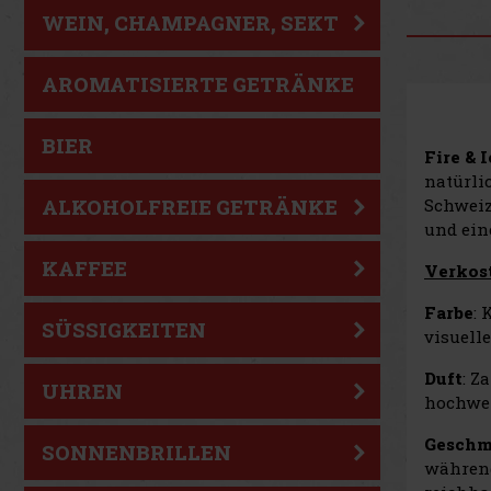
WEIN, CHAMPAGNER, SEKT
AROMATISIERTE GETRÄNKE
BIER
Fire & 
natürli
Schweiz 
ALKOHOLFREIE GETRÄNKE
und ein
KAFFEE
Verkos
Farbe
: 
SÜSSIGKEITEN
visuell
Duft
: Z
UHREN
hochwer
Gesch
SONNENBRILLEN
während