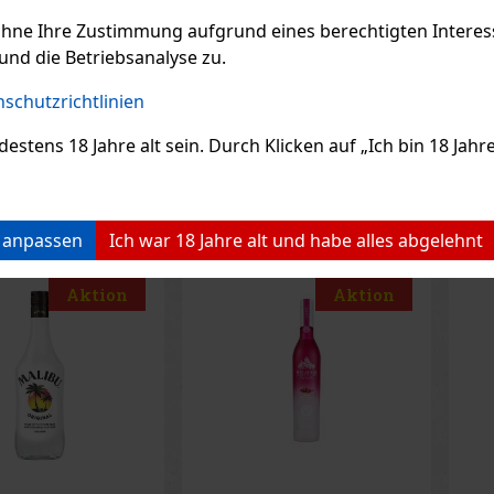
21 €
15.99 €
ne VAT
13.21
€ ohne VAT
11.5
hischen Rohstoffen
feine Weizenbasis, eine
fri
lt, aus erstklassigem
achtfache Filterung und das
Wal
ohne Ihre Zustimmung aufgrund eines berechtigten Interesse
Bestellen
Bestellen
hischem Getreide und
markante Design der blauen
Basi
und die Betriebsanalyse zu.
ellwasser.
Flasche. Das Ergebnis ist ein
Wei
Filt
Previo
schutzrichtlinien
ens 18 Jahre alt sein. Durch Klicken auf „Ich bin 18 Jahre 
EMPFOHLENE P
n anpassen
Ich war 18 Jahre alt und habe alles abgelehnt
Rabatt: 13%
Rabatt: 19%
Aktion
Aktion