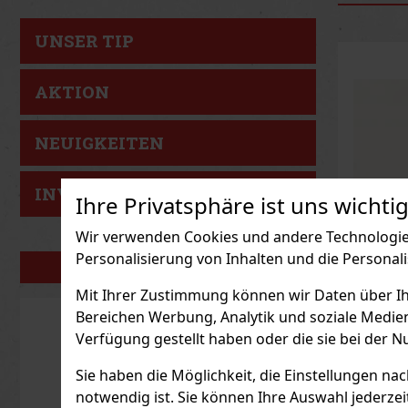
UNSER TIP
AKTION
NEUIGKEITEN
INVESTITIONSTIP
Ihre Privatsphäre ist uns wichtig
Wir verwenden Cookies und andere Technologien
Personalisierung von Inhalten und die Personal
UNSERE MARKEN
Emil W
Mit Ihrer Zustimmung können wir Daten über Ihre
0,5l 38
Bereichen Werbung, Analytik und soziale Medie
Kanne
AUF L
Verfügung gestellt haben oder die sie bei der N
Emil Crist
österreic
Sie haben die Möglichkeit, die Einstellungen na
dem Reinh
Vielseiti
notwendig ist. Sie können Ihre Auswahl jederzei
stehen. E