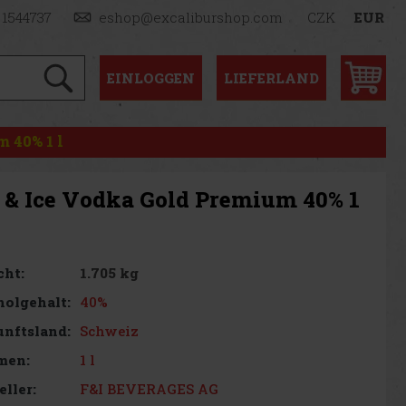
 1544737
eshop@excaliburshop.com
CZK
EUR
EINLOGGEN
LIEFERLAND
 40% 1 l
e & Ice Vodka Gold Premium 40% 1
1.705 kg
cht:
40%
olgehalt:
Schweiz
nftsland:
1 l
men:
F&I BEVERAGES AG
eller: