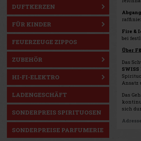
reichha
DUFTKERZEN
Abgan
raffinie
FÜR KINDER
Fire & 
bei fes
FEUERZEUGE ZIPPOS
Über F
ZUBEHÖR
Das Sc
SWISS 
Spiritu
HI-FI-ELEKTRO
Ansatz 
LADENGESCHÄFT
Das Geh
kontinu
sich du
SONDERPREIS SPIRITUOSEN
Adresse
SONDERPREISE PARFUMERIE