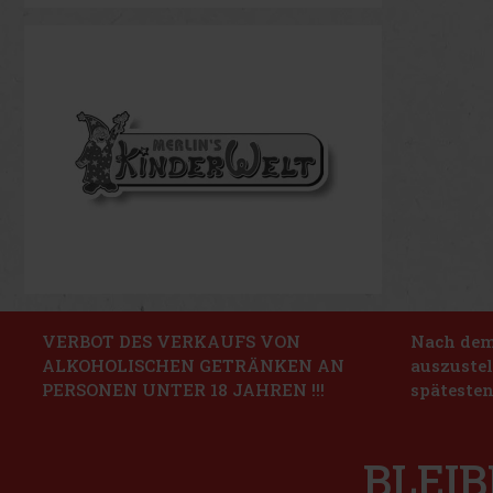
VERBOT DES VERKAUFS VON
Nach dem 
ALKOHOLISCHEN GETRÄNKEN AN
auszustel
PERSONEN UNTER 18 JAHREN !!!
spätesten
BLEIB