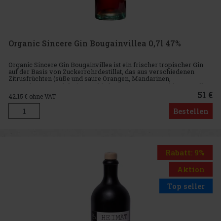
Organic Sincere Gin Bougainvillea 0,7l 47%
Organic Sincere Gin Bougainvillea ist ein frischer tropischer Gin
auf der Basis von Zuckerrohrdestillat, das aus verschiedenen
Zitrusfrüchten (süße und saure Orangen, Mandarinen,
Pampelmusen und drei verschiedene Limettensorten) hergestellt
wird. Die
51 €
42.15
€ ohne VAT
Bestellen
Rabatt: 9%
Aktion
Top seller