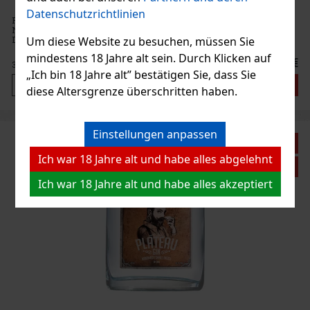
Datenschutzrichtlinien
Plateau Tranquillité Gin ist ein Premium-Gin, dessen Rezeptur und
Name durch die faszinierende Geschichte von Marie „Tranquillité“
Descoteaux inspiriert wurde. Marie, die nach dem Verlust ihrer
Um diese Website zu besuchen, müssen Sie
Eltern nach Paris zu ihrem Onkel zog, entdeckte die Welt
mindestens 18 Jahre alt sein. Durch Klicken auf
37 €
30.58
€ ohne VAT
„Ich bin 18 Jahre alt” bestätigen Sie, dass Sie
Bestellen
diese Altersgrenze überschritten haben.
Einstellungen anpassen
Rabatt: 26%
Ich war 18 Jahre alt und habe alles abgelehnt
Aktion
Ich war 18 Jahre alt und habe alles akzeptiert