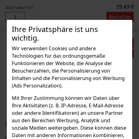
renommierten niederländischen Brennerei, die für ihre Tradition
und ihre meis
19.49 €
16.11
€ ohne VAT
Bestellen
Ihre Privatsphäre ist uns
wichtig.
Rabatt: 10%
Wir verwenden Cookies und andere
Aktion
Technologien für das ordnungsgemäße
Funktionieren der Website, die Analyse der
Besucherzahlen, die Personalisierung von
Inhalten und die Personalisierung von Werbung
(Ads Personalization).
Mit Ihrer Zustimmung können wir Daten über
Ihre Aktivitäten (z. B. IP-Adresse, E-Mail-Adresse
oder andere Identifikatoren) an unsere Partner
aus den Bereichen Werbung, Analytik und
H GIN Pink Heaven 40% 0,7 l
soziale Medien weitergeben. Diese können diese
Daten mit anderen Informationen kombinieren,
H GIN Pink Heaven ist ein Ultra-Premium-Gin, der mit Liebe und