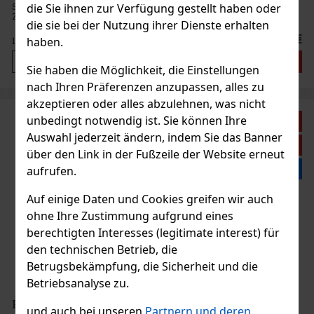
Sorgfalt im Herzen der Tschechischen Republik hergestellt wird.
die Sie ihnen zur Verfügung gestellt haben oder
Ziel war es, einen Gin zu kreieren, der nicht nur köstlich im
die sie bei der Nutzung ihrer Dienste erhalten
Geschmack ist, sondern auch optisch ansprechend. Mit seinem l
17.49 €
haben.
14.45
€ ohne VAT
Bestellen
Sie haben die Möglichkeit, die Einstellungen
nach Ihren Präferenzen anzupassen, alles zu
akzeptieren oder alles abzulehnen, was nicht
unbedingt notwendig ist. Sie können Ihre
Rabatt: 14%
Auswahl jederzeit ändern, indem Sie das Banner
Aktion
über den Link in der Fußzeile der Website erneut
Top seller
aufrufen.
Auf einige Daten und Cookies greifen wir auch
ohne Ihre Zustimmung aufgrund eines
berechtigten Interesses (legitimate interest) für
den technischen Betrieb, die
Betrugsbekämpfung, die Sicherheit und die
Betriebsanalyse zu.
Plateau Tranquillité Gin 42,1% 0,5 l
und auch bei unseren
Partnern und deren