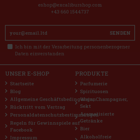
eshop@excaliburshop.com
+43 660 1544737
SENDEN
1.49 €
es Dose 64 g
Ich bin mit der Verarbeitung personenbezogener
Bestellen
Daten einverstanden
reie Kaugummis mit erfrischendem
 jedem Kauen für lang anhaltende
aktische Dose enthält 46 Stück und
UNSER E-SHOP
PRODUKTE
haben Sie sie immer griffbereit –
2.29 €
Startseite
Parfumerie
Bestellen
Blog
Spirituosen
Allgemeine Geschäftsbedingungen
Wein, Champagner,
Sekt
Rücktritt vom Vertrag
Rabatt: 43%
Aromatisierte
Personaldatenschutzbestimmungen
Getränke
Aktion
Regeln für Gewinnspiele auf
Bier
Facebook
Alkoholfreie
Impressum