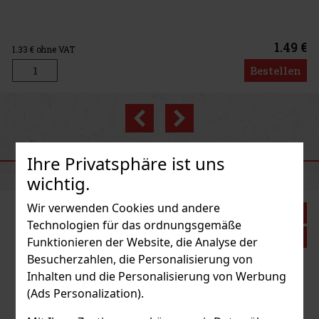
1.49 €
Bestellen
Previous
Next
Neu
EMPFOHLENE PRODUKTE
Ihre Privatsphäre ist uns
wichtig.
Wir verwenden Cookies und andere
Rabatt: 43%
Technologien für das ordnungsgemäße
Aktion
Funktionieren der Website, die Analyse der
Besucherzahlen, die Personalisierung von
Inhalten und die Personalisierung von Werbung
Peach 65g
(Ads Personalization).