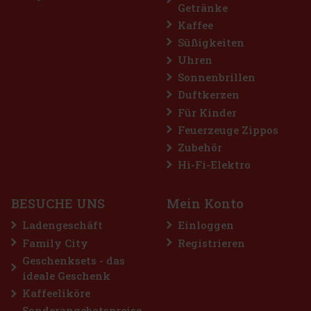
Getränke
Kaffee
Süßigkeiten
Uhren
Sonnenbrillen
Duftkerzen
ees Dose 64 g
Für Kinder
Feuerzeuge Zippos
Zubehör
reie Kaugummis für alle, die sich
hol-Erfrischung wünschen. Die
Hi-Fi-Elektro
hlenden Menthol-Noten sorgt für ein
ang anhaltenden frischen Atem. Di
2.29 €
BESUCHE UNS
Mein Konto
Bestellen
Ladengeschäft
Einloggen
Family City
Registrieren
Geschenksets - das
ideale Geschenk
Kaffeeliköre
Sonderangebotspreise