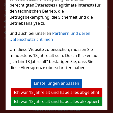
Nach dem Gesetz über die Registrierung von
berechtigten Interesses (legitimate interest) für
Verkäufen ist der Verkäufer verpflichtet, dem
den technischen Betrieb, die
Käufer eine Quittung auszustellen. Gleichzeitig ist
Betrugsbekämpfung, die Sicherheit und die
er verpflichtet, die erhaltenen Einnahmen im Falle
Betriebsanalyse zu.
1.49 €
eines technischen Ausfalls spätestens innerhalb von
ragees Dose 64 g
48 Stunden online beim Steuerverwalter zu
und auch bei unseren
Partnern und deren
Bestellen
registrieren.
Datenschutzrichtlinien
rfreie Kaugummis mit
eschmack, die für einen lang
Um diese Website zu besuchen, müssen Sie
Neu
BLEIBEN SIE MIT
ack und frischen Atem sorgen. Die
mindestens 18 Jahre alt sein. Durch Klicken auf
gees und eignet sich dank ihrer
2.29 €
„Ich bin 18 Jahre alt” bestätigen Sie, dass Sie
UNS IN KONTAKT
diese Altersgrenze überschritten haben.
Bestellen
Einstellungen anpassen
FOLGEN SIE UNS
Rabatt: 43%
Ich war 18 Jahre alt und habe alles abgelehnt
Aktion
Ich war 18 Jahre alt und habe alles akzeptiert
KONTAKTIERE UNS
5g