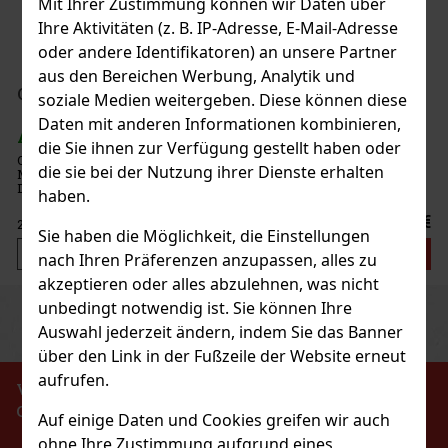
Mit Ihrer Zustimmung können wir Daten über
Ihre Aktivitäten (z. B. IP-Adresse, E-Mail-Adresse
oder andere Identifikatoren) an unsere Partner
aus den Bereichen Werbung, Analytik und
1.49 €
ees Dose 64 g
soziale Medien weitergeben. Diese können diese
Bestellen
Daten mit anderen Informationen kombinieren,
die Sie ihnen zur Verfügung gestellt haben oder
freie Dragees mit intensivem
die sie bei der Nutzung ihrer Dienste erhalten
nhaltende Frische im Mund sorgen.
Neu
ück und verschließbarem Deckel
haben.
 das Büro und unterwegs, sodass Sie
2.29 €
Sie haben die Möglichkeit, die Einstellungen
Bestellen
nach Ihren Präferenzen anzupassen, alles zu
akzeptieren oder alles abzulehnen, was nicht
unbedingt notwendig ist. Sie können Ihre
Previous
Next
Rabatt: 43%
Auswahl jederzeit ändern, indem Sie das Banner
Aktion
über den Link in der Fußzeile der Website erneut
aufrufen.
VERBOT DES VERKAUFS VON ALKOHOLISCHEN
GETRÄNKEN AN PERSONEN UNTER 18 JAHREN !!!
Auf einige Daten und Cookies greifen wir auch
le 65g
ohne Ihre Zustimmung aufgrund eines