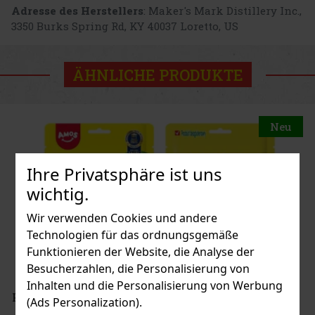
Adresse des Herstellers
: Maker's Mark Distillery Inc.,
3350 Burks Spring Rd, KY 40037 Loretto, US
ÄHNLICHE PRODUKTE
Neu
Ihre Privatsphäre ist uns
wichtig.
Wir verwenden Cookies und andere
Technologien für das ordnungsgemäße
Funktionieren der Website, die Analyse der
Besucherzahlen, die Personalisierung von
Inhalten und die Personalisierung von Werbung
Peelerz Gummy White Peach 65g
(Ads Personalization).