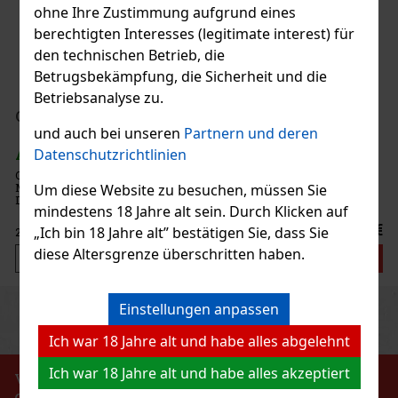
ohne Ihre Zustimmung aufgrund eines
berechtigten Interesses (legitimate interest) für
AUF LAGER
(> 5 st)
den technischen Betrieb, die
Betrugsbekämpfung, die Sicherheit und die
Betriebsanalyse zu.
1.49 €
1.33
€ ohne VAT
ORBIT Wassermelonen Dragees Dose 64 g
und auch bei unseren
Partnern und deren
Bestellen
Datenschutzrichtlinien
AUF LAGER
(> 5 st)
ORBIT Watermelon sind zuckerfreie Kaugummis mit
erfrischendem Wassermelonengeschmack, die für einen lang
Um diese Website zu besuchen, müssen Sie
Neu
anhaltenden fruchtigen Geschmack und frischen Atem sorgen. Die
mindestens 18 Jahre alt sein. Durch Klicken auf
praktische Dose enthält 46 Dragees und eignet sich dank ihrer
kompakten Verpackung
2.29 €
„Ich bin 18 Jahre alt” bestätigen Sie, dass Sie
2.04
€ ohne VAT
diese Altersgrenze überschritten haben.
Bestellen
Einstellungen anpassen
Previous
Next
Rabatt: 43%
Ich war 18 Jahre alt und habe alles abgelehnt
Aktion
Ich war 18 Jahre alt und habe alles akzeptiert
VERBOT DES VERKAUFS VON ALKOHOLISCHEN
GETRÄNKEN AN PERSONEN UNTER 18 JAHREN !!!