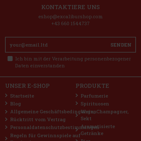
KONTAKTIERE UNS
Peelerz Gummy Banana 65g
eshop@excaliburshop.com
AUF LAGER
(> 5 st)
+43 660 1544737
SENDEN
1.49 €
1.33
€ ohne VAT
Airwaves Extreme Dragees Dose 64 g
Ich bin mit der Verarbeitung personenbezogener
Bestellen
Daten einverstanden
AUF LAGER
(> 5 st)
AIRWAVES Extreme sind zuckerfreie Kaugummis für alle, die sich
eine besonders intensive Menthol-Erfrischung wünschen. Die
kraftvolle Kombination aus kühlenden Menthol-Noten sorgt für ein
UNSER E-SHOP
PRODUKTE
sofortiges Frischegefühl und lang anhaltenden frischen Atem. Di
2.29 €
2.04
€ ohne VAT
Startseite
Parfumerie
Bestellen
Blog
Spirituosen
Allgemeine Geschäftsbedingungen
Wein, Champagner,
Sekt
Rücktritt vom Vertrag
Rabatt: 43%
Aromatisierte
Personaldatenschutzbestimmungen
Getränke
Aktion
Regeln für Gewinnspiele auf