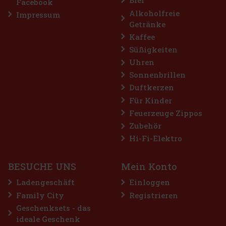
Bier
Facebook
Alkoholfreie
Impressum
Getränke
Kaffee
Süßigkeiten
Uhren
Sonnenbrillen
Duftkerzen
Airwaves Cassis Dragees Dose 64 g
Für Kinder
Feuerzeuge Zippos
AUF LAGER
(> 5 st)
Zubehör
AIRWAVES Cool Cassis sind zuckerfreie Kaugummis, die den
intensiven Geschmack von schwarzen Johannisbeeren mit einer
Hi-Fi-Elektro
ausgeprägten Menthol-Frische verbinden. Die originelle
Kombination aus fruchtigen und kühlenden Noten sorgt für lang
anhaltende Erfri
2.29 €
2.04
€ ohne VAT
BESUCHE UNS
Mein Konto
Bestellen
Ladengeschäft
Einloggen
Family City
Registrieren
Geschenksets - das
ideale Geschenk