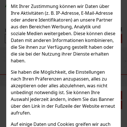
AUF LAGER
(> 5 st)
Mit Ihrer Zustimmung können wir Daten über
Ihre Aktivitäten (z. B. IP-Adresse, E-Mail-Adresse
oder andere Identifikatoren) an unsere Partner
aus den Bereichen Werbung, Analytik und
1.49 €
1.33
€ ohne VAT
soziale Medien weitergeben. Diese können diese
Bestellen
Daten mit anderen Informationen kombinieren,
die Sie ihnen zur Verfügung gestellt haben oder
die sie bei der Nutzung ihrer Dienste erhalten
Previous
Next
Neu
haben.
Sie haben die Möglichkeit, die Einstellungen
EMPFOHLENE PRODUKTE
nach Ihren Präferenzen anzupassen, alles zu
akzeptieren oder alles abzulehnen, was nicht
unbedingt notwendig ist. Sie können Ihre
Rabatt: 43%
Auswahl jederzeit ändern, indem Sie das Banner
Aktion
über den Link in der Fußzeile der Website erneut
aufrufen.
Auf einige Daten und Cookies greifen wir auch
Peelerz Gummy Pineapple 65g