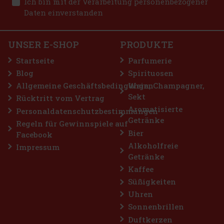
Ich bin mit der Verarbeitung personenbezogener
Bestellen
Daten einverstanden
AUF LAGER
(5 st)
Raspenava Wine Spirit Pálava ist ein Weinbrand aus der
zauberhaften Region Pálava, der aus Trauben der Sorte Pálava –
den aromatischen Perlen der mährischen Weinberge – hergestellt
UNSER E-SHOP
PRODUKTE
wird. Dieser außergewöhnliche Weinbrand stammt aus einer
Region, in d
35 €
28.93
€ ohne VAT
Startseite
Parfumerie
Bestellen
Blog
Spirituosen
Allgemeine Geschäftsbedingungen
Wein, Champagner,
Sekt
Rücktritt vom Vertrag
Rabatt: 7%
Aromatisierte
Personaldatenschutzbestimmungen
Getränke
Aktion
Regeln für Gewinnspiele auf
Bier
Facebook
Alkoholfreie
Impressum
Getränke
Kaffee
Süßigkeiten
Uhren
Sonnenbrillen
Duftkerzen