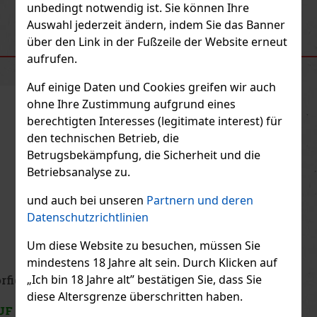
unbedingt notwendig ist. Sie können Ihre
Previous
Next
Auswahl jederzeit ändern, indem Sie das Banner
über den Link in der Fußzeile der Website erneut
EMPFOHLENE PRODUKTE
aufrufen.
Auf einige Daten und Cookies greifen wir auch
ohne Ihre Zustimmung aufgrund eines
Rabatt: 11%
berechtigten Interesses (legitimate interest) für
Aktion
den technischen Betrieb, die
Betrugsbekämpfung, die Sicherheit und die
Betriebsanalyse zu.
Emil Williams Birnen Schnaps 0,5l 35% TÖ
Edelstahl Kanne
und auch bei unseren
Partnern und deren
AUF LAGER
(> 5 st)
Datenschutzrichtlinien
Emil Williams Birnen Schnaps ist ein österreichischer Obstbrand
aus vollreifen Birnen der Sorte Williams-Christ. Er wird zu 100 %
Um diese Website zu besuchen, müssen Sie
aus österreichischen Rohstoffen hergestellt, ohne Zuckerzusatz
und ohne künstliche Aromen, um den natürlichen Geschmack
mindestens 18 Jahre alt sein. Durch Klicken auf
21 €
17.36
€ ohne VAT
„Ich bin 18 Jahre alt” bestätigen Sie, dass Sie
GRIČ Pfirsich 48% 0,5 l
diese Altersgrenze überschritten haben.
Bestellen
AUF LAGER
(> 5 st)