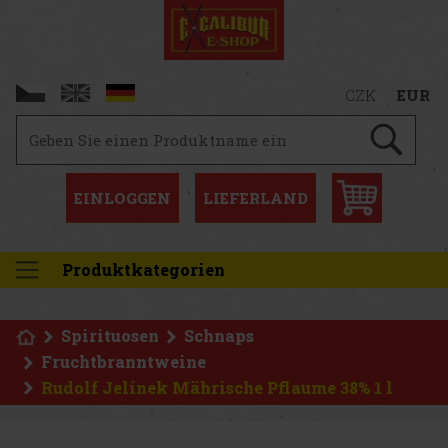
CZK
EUR
EINLOGGEN
LIEFERLAND
Produktkategorien
Spirituosen
Schnaps
Fruchtbranntweine
Rudolf Jelínek Mährische Pflaume 38% 1 l