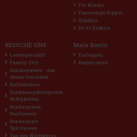
FLERET Tradice Aprikosen 40% 0,5 l
Für Kinder
Feuerzeuge Zippos
AUF LAGER
(> 5 st)
Zubehör
FLERET Tradice Aprikosen basiert auf einer einzigen Sorte und
einer bewährten Region. Die Grundlage bilden Aprikosen aus der
Hi-Fi-Elektro
Region Velké Pavlovice, die seit langem als eine der besten
Obstbauregionen für diese Frucht gilt. Verkostungsprofil: Die S
13.49 €
11.15
€ ohne VAT
BESUCHE UNS
Mein Konto
Bestellen
Ladengeschäft
Einloggen
Family City
Registrieren
Geschenksets - das
ideale Geschenk
Kaffeeliköre
Sonderangebotspreise
Süßigkeiten
Sonderpreise
Parfumerie
Sonderpreis
Spirituosen
Tag des Weißweins