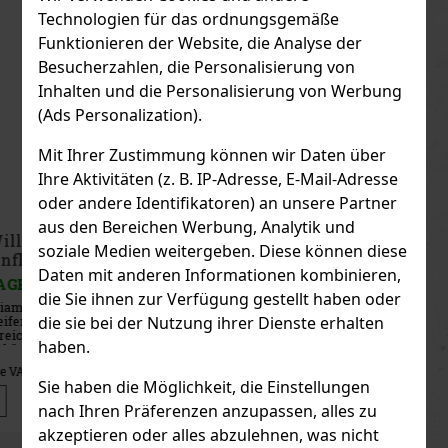
Technologien für das ordnungsgemäße
Funktionieren der Website, die Analyse der
Besucherzahlen, die Personalisierung von
Inhalten und die Personalisierung von Werbung
(Ads Personalization).
Mit Ihrer Zustimmung können wir Daten über
Ihre Aktivitäten (z. B. IP-Adresse, E-Mail-Adresse
oder andere Identifikatoren) an unsere Partner
aus den Bereichen Werbung, Analytik und
Emil Marillen Schnaps 0,1l 35% TÖ
soziale Medien weitergeben. Diese können diese
Taschenflasche mit Stamperl
Daten mit anderen Informationen kombinieren,
AUF LAGER
(> 5 st)
die Sie ihnen zur Verfügung gestellt haben oder
Emil Marillen Schnaps ist ein österreichisches Obstdestillat aus
die sie bei der Nutzung ihrer Dienste erhalten
handgepflückten, sonnengereiften Aprikosen. Es wird zu 100 % aus
österreichischen Rohstoffen hergestellt, ohne Zuckerzusatz und
haben.
ohne künstliche Aromen, um den reinen Fruchtcharakter der
7.90 €
6.53
€ ohne VAT
Sie haben die Möglichkeit, die Einstellungen
Bestellen
nach Ihren Präferenzen anzupassen, alles zu
akzeptieren oder alles abzulehnen, was nicht