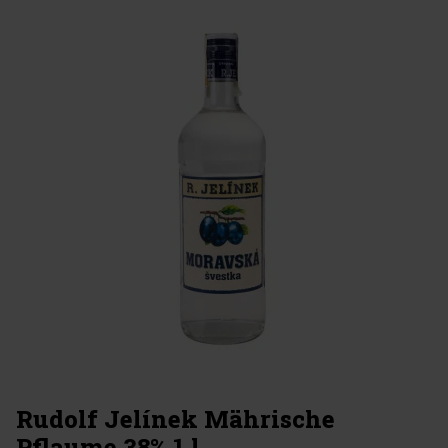
Rudolf Jelínek Mährische
Pflaume 38% 1 l