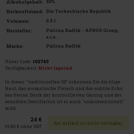
50%
Alkoholgehalt:
Die Tschechische Republik
Herkunftsland:
0.5 l
Volumen:
Palírna Radlík - APROS Group,
Hersteller:
s.r.o.
Palírna Radlík
Marke:
Unser Code:
102745
Verfügbarkeit:
Nicht lagernd
In dieser "traditionellen 50" erkennen Sie die ölige
Haut, das aromatische Fleisch und das subtile Echo
des Steins. Dank der kontrollierten Gärung und der
sensiblen Destillation ist er auch "unkonventionell"
mild.
24 €
der Artikel ist nicht verfügbar.
19.83 € ohne VAT