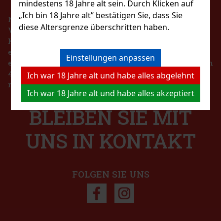
mindestens 18 Jahre alt sein. Durch Klicken auf
„Ich bin 18 Jahre alt” bestätigen Sie, dass Sie
Nach dem Gesetz über die Registrierung von
diese Altersgrenze überschritten haben.
Verkäufen ist der Verkäufer verpflichtet, dem
Käufer eine Quittung auszustellen. Gleichzeitig ist
er verpflichtet, die erhaltenen Einnahmen im Falle
Einstellungen anpassen
eines technischen Ausfalls spätestens innerhalb von
48 Stunden online beim Steuerverwalter zu
Ich war 18 Jahre alt und habe alles abgelehnt
registrieren.
Ich war 18 Jahre alt und habe alles akzeptiert
BLEIBEN SIE MIT
UNS IN KONTAKT
FOLGEN SIE UNS