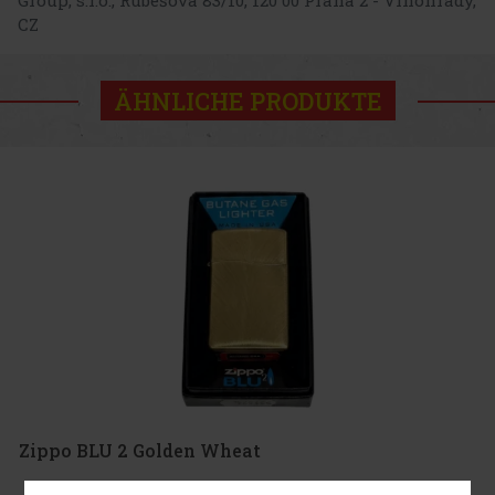
Group, s.r.o., Rubešova 83/10, 120 00 Praha 2 - Vinohrady,
CZ
ÄHNLICHE PRODUKTE