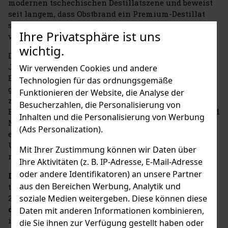
modernen tschechischen Destillatszene und beweist
seit langem, dass Obstbrand ein Premium-Destillat
sein kann, das mit der weltweiten Produktion
Ihre Privatsphäre ist uns
vergleichbar ist.
wichtig.
Die Geschichte der Brennerei reicht bis ins
Jahr
1998
zurück, als sie als eine der ersten
Wir verwenden Cookies und andere
Erzeugerbrennereien in der Region Mittelböhmen
Technologien für das ordnungsgemäße
gegründet wurde. Seit dem Jahr
2001
verfügt sie
Funktionieren der Website, die Analyse der
zudem über eine Konzession für eine Obstbrennerei.
Besucherzahlen, die Personalisierung von
Ein bedeutender Meilenstein war die Erweiterung und
Inhalten und die Personalisierung von Werbung
Modernisierung des Betriebs im Jahr
2018
, die es
(Ads Personalization).
ermöglichte, die eigene Produktion in größerem
Umfang auszubauen und die Qualität der Herstellung
Mit Ihrer Zustimmung können wir Daten über
noch weiter zu steigern.
Ihre Aktivitäten (z. B. IP-Adresse, E-Mail-Adresse
oder andere Identifikatoren) an unsere Partner
Die Brennerei Radlík
zählt zu den bedeutendsten
aus den Bereichen Werbung, Analytik und
tschechischen Herstellern von Obstbränden. Im Jahr
soziale Medien weitergeben. Diese können diese
2025 wurde sie bereits zum vierten Mal zur
Brennerei
des Jahres
gekürt und hat bei nationalen und
Daten mit anderen Informationen kombinieren,
internationalen Wettbewerben über 70
die Sie ihnen zur Verfügung gestellt haben oder