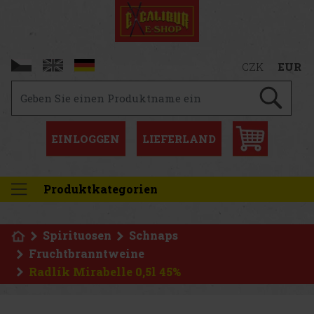
CZK
EUR
EINLOGGEN
LIEFERLAND
Produktkategorien
Spirituosen
Schnaps
Fruchtbranntweine
Radlík Mirabelle 0,5l 45%