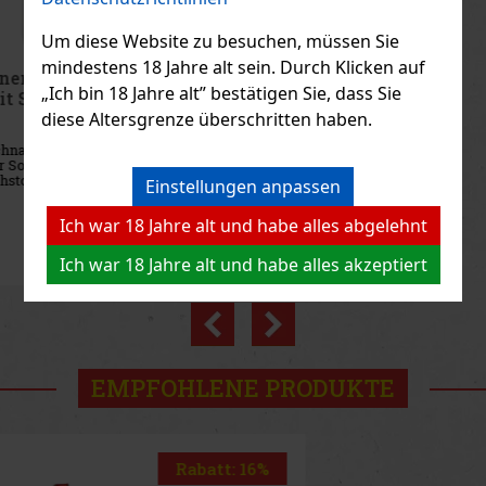
Um diese Website zu besuchen, müssen Sie
mindestens 18 Jahre alt sein. Durch Klicken auf
Emil Marillen Schnaps 0,1l 35% TÖ
„Ich bin 18 Jahre alt” bestätigen Sie, dass Sie
Taschenflasche mit Stamperl
diese Altersgrenze überschritten haben.
AUF LAGER
(> 5 st)
Emil Marillen Schnaps ist ein österreichisches Obstdestillat aus
handgepflückten, sonnengereiften Aprikosen. Es wird zu 100 % aus
österreichischen Rohstoffen hergestellt, ohne Zuckerzusatz und
Einstellungen anpassen
ohne künstliche Aromen, um den reinen Fruchtcharakter der
7.90 €
6.53
€ ohne VAT
Ich war 18 Jahre alt und habe alles abgelehnt
Bestellen
Ich war 18 Jahre alt und habe alles akzeptiert
Previous
Next
EMPFOHLENE PRODUKTE
Rabatt: 11%