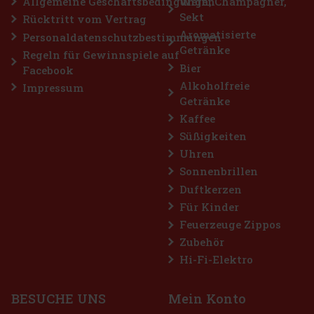
Allgemeine Geschäftsbedingungen
Wein, Champagner,
Sekt
Rücktritt vom Vertrag
Rabatt: 7%
Aromatisierte
Personaldatenschutzbestimmungen
Getränke
Aktion
Regeln für Gewinnspiele auf
Bier
Facebook
Alkoholfreie
Impressum
Getränke
Kaffee
Süßigkeiten
Uhren
Sonnenbrillen
Duftkerzen
FLERET Tradice Aprikosen 40% 0,5 l
Für Kinder
Feuerzeuge Zippos
AUF LAGER
(> 5 st)
Zubehör
FLERET Tradice Aprikosen basiert auf einer einzigen Sorte und
einer bewährten Region. Die Grundlage bilden Aprikosen aus der
Hi-Fi-Elektro
Region Velké Pavlovice, die seit langem als eine der besten
Obstbauregionen für diese Frucht gilt. Verkostungsprofil: Die S
13.49 €
11.15
€ ohne VAT
BESUCHE UNS
Mein Konto
Bestellen