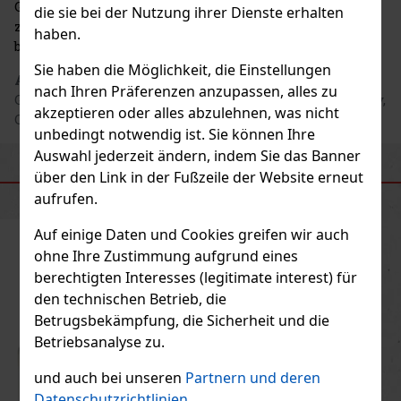
Goldauszeichnungen erhalten. Dreimal gewann sie
die sie bei der Nutzung ihrer Dienste erhalten
zudem den Titel des Champions, also den Gesamtsieg
haben.
beim Wettbewerb „Branntwein des Jahres“.
Sie haben die Möglichkeit, die Einstellungen
Adresse des Herstellers
: Palírna Radlík - APROS
nach Ihren Präferenzen anzupassen, alles zu
Group, s.r.o., Rubešova 83/10, 120 00 Praha 2 - Vinohrady,
akzeptieren oder alles abzulehnen, was nicht
CZ
unbedingt notwendig ist. Sie können Ihre
Auswahl jederzeit ändern, indem Sie das Banner
über den Link in der Fußzeile der Website erneut
ÄHNLICHE PRODUKTE
aufrufen.
Auf einige Daten und Cookies greifen wir auch
ohne Ihre Zustimmung aufgrund eines
berechtigten Interesses (legitimate interest) für
den technischen Betrieb, die
Betrugsbekämpfung, die Sicherheit und die
Betriebsanalyse zu.
und auch bei unseren
Partnern und deren
Datenschutzrichtlinien