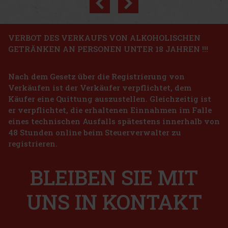
Rabatt: 8%
Aktion
VERBOT DES VERKAUFS VON ALKOHOLISCHEN
GETRÄNKEN AN PERSONEN UNTER 18 JAHREN !!!
Emil Marillen Schnaps 0,5l 35% TÖ Edelstahl
Kanne
Nach dem Gesetz über die Registrierung von
AUF LAGER
(> 5 st)
Verkäufen ist der Verkäufer verpflichtet, dem
Emil Marillen Schnaps ist ein österreichisches Obstdestillat aus
handgepflückten, sonnengereiften Aprikosen. Es wird zu 100 % aus
Käufer eine Quittung auszustellen. Gleichzeitig ist
österreichischen Rohstoffen hergestellt, ohne Zuckerzusatz und
er verpflichtet, die erhaltenen Einnahmen im Falle
ohne künstliche Aromen, um den reinen Fruchtcharakter der
21 €
eines technischen Ausfalls spätestens innerhalb von
17.36
€ ohne VAT
Karfíkův dvůr Koštický Himbeerschnaps 42% 0,5 l
48 Stunden online beim Steuerverwalter zu
Bestellen
registrieren.
AUF LAGER
(> 5 st)
Karfíkův dvůr Koštický Himbeerschnaps ist ein einzigartiger
Obstbrand, der auch als "Malinovice" bekannt ist. Er wurde durch
BLEIBEN SIE MIT
die Destillation von Himbeermazerat hergestellt und bringt die
Essenz frisch gepflückter reifer Himbeeren in jede Flasche. A
17.49 €
14.45
€ ohne VAT
UNS IN KONTAKT
Bestellen