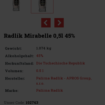
Radlík Mirabelle 0,5l 45%
1.074 kg
Gewicht:
45%
Alkoholgehalt:
Die Tschechische Republik
Herkunftsland:
0.5 l
Volumen:
Palírna Radlík - APROS Group,
Hersteller:
s.r.o.
Palírna Radlík
Marke:
Unser Code:
102743