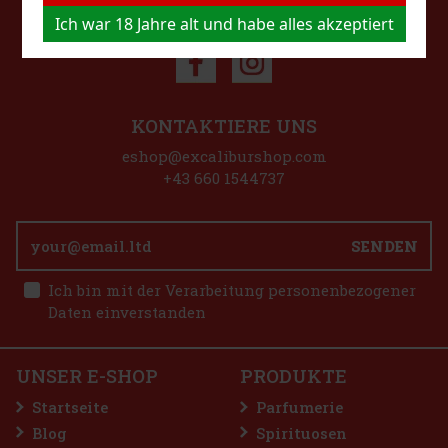
FOLGEN SIE UNS
Ich war 18 Jahre alt und habe alles akzeptiert
KONTAKTIERE UNS
eshop@excaliburshop.com
+43 660 1544737
SENDEN
Ich bin mit der Verarbeitung personenbezogener
Daten einverstanden
UNSER E-SHOP
PRODUKTE
Startseite
Parfumerie
Blog
Spirituosen