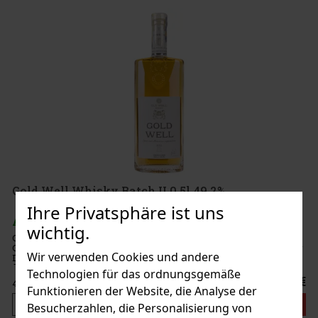
Gold Well Whisky Batch II 0,5l 49,2%
Ihre Privatsphäre ist uns
AUF LAGER
(> 5 st)
wichtig.
Gold Well Whisky Batch II ist eine limitierte Sonderedition, die als
Gemeinschaftsprojekt der Brennerei Svachovka / Old Well und der
Wir verwenden Cookies und andere
Destillerie R. Jelínek / Gold Cock entstanden ist. Diese
freundschaftliche Zusammenarbeit wurde vor allem für Fans vo
Technologien für das ordnungsgemäße
59 €
48.76
€ ohne VAT
Funktionieren der Website, die Analyse der
Bestellen
Besucherzahlen, die Personalisierung von