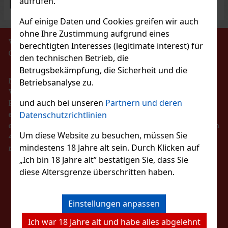
aufrufen.
Auf einige Daten und Cookies greifen wir auch
ohne Ihre Zustimmung aufgrund eines
VERBOT DES VERKAUFS VON ALKOHOLISCHEN
berechtigten Interesses (legitimate interest) für
GETRÄNKEN AN PERSONEN UNTER 18 JAHREN !!!
den technischen Betrieb, die
Betrugsbekämpfung, die Sicherheit und die
Nach dem Gesetz über die Registrierung von
Betriebsanalyse zu.
Verkäufen ist der Verkäufer verpflichtet, dem
und auch bei unseren
Partnern und deren
Käufer eine Quittung auszustellen. Gleichzeitig ist
er verpflichtet, die erhaltenen Einnahmen im Falle
Datenschutzrichtlinien
eines technischen Ausfalls spätestens innerhalb von
Um diese Website zu besuchen, müssen Sie
48 Stunden online beim Steuerverwalter zu
mindestens 18 Jahre alt sein. Durch Klicken auf
registrieren.
„Ich bin 18 Jahre alt” bestätigen Sie, dass Sie
diese Altersgrenze überschritten haben.
BLEIBEN SIE MIT
UNS IN KONTAKT
Einstellungen anpassen
Ich war 18 Jahre alt und habe alles abgelehnt