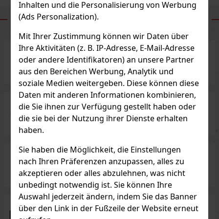
Inhalten und die Personalisierung von Werbung
(Ads Personalization).
VORTEILE UNSERES E-SHOPS
Mit Ihrer Zustimmung können wir Daten über
Ihre Aktivitäten (z. B. IP-Adresse, E-Mail-Adresse
oder andere Identifikatoren) an unsere Partner
Excalibur Freeshop mit einer
Tradition seit 1994
aus den Bereichen Werbung, Analytik und
soziale Medien weitergeben. Diese können diese
Daten mit anderen Informationen kombinieren,
die Sie ihnen zur Verfügung gestellt haben oder
5 000
Weine und Spirituosen Sorten
die sie bei der Nutzung ihrer Dienste erhalten
haben.
Sie haben die Möglichkeit, die Einstellungen
nach Ihren Präferenzen anzupassen, alles zu
Investitionsalkohol
zu günstigen Preisen
akzeptieren oder alles abzulehnen, was nicht
unbedingt notwendig ist. Sie können Ihre
Auswahl jederzeit ändern, indem Sie das Banner
über den Link in der Fußzeile der Website erneut
100% Ware auf Lager
zum sofortigen Versand