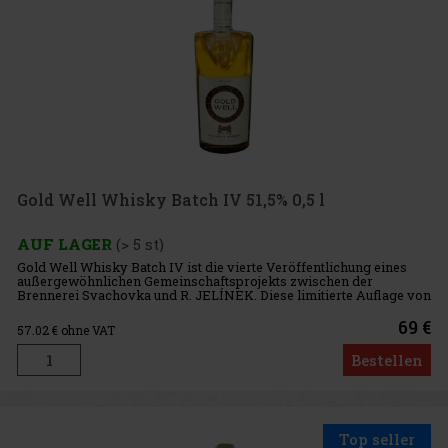
Gold Well Whisky Batch IV 51,5% 0,5 l
AUF LAGER
(> 5 st)
Gold Well Whisky Batch IV ist die vierte Veröffentlichung eines
außergewöhnlichen Gemeinschaftsprojekts zwischen der
Brennerei Svachovka und R. JELÍNEK. Diese limitierte Auflage von
360 Flaschen à 500 ml ist speziell für Whisky-Liebhaber aus
Böhmen,
69 €
57.02
€ ohne VAT
Bestellen
Top seller