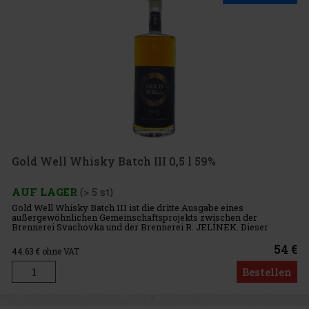
Gold Well Whisky Batch III 0,5 l 59%
AUF LAGER
(> 5 st)
Gold Well Whisky Batch III ist die dritte Ausgabe eines
außergewöhnlichen Gemeinschaftsprojekts zwischen der
Brennerei Svachovka und der Brennerei R. JELÍNEK. Dieser
Whisky in limitierter Auflage, der nur in 391 Flaschen
herausgegeben wird, wurde spe
54 €
44.63
€ ohne VAT
Bestellen