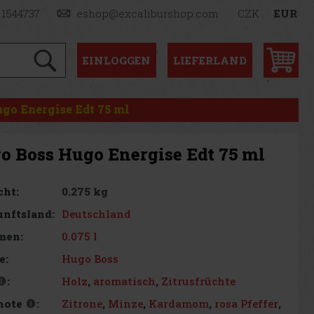
 1544737
eshop@excaliburshop.com
CZK
EUR
EINLOGGEN
LIEFERLAND
go Energise Edt 75 ml
o Boss Hugo Energise Edt 75 ml
0.275 kg
cht:
Deutschland
nftsland:
0.075 l
men:
Hugo Boss
e:
Holz
,
aromatisch
,
Zitrusfrüchte
:
Zitrone
,
Minze
,
Kardamom
,
rosa Pfeffer
,
note
: