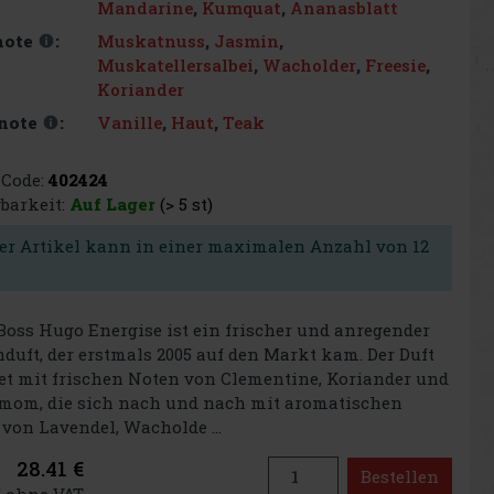
Mandarine
,
Kumquat
,
Ananasblatt
Muskatnuss
,
Jasmin
,
note
:
Muskatellersalbei
,
Wacholder
,
Freesie
,
Koriander
Vanille
,
Haut
,
Teak
note
:
Code:
402424
barkeit:
Auf Lager
(> 5 st)
er Artikel kann in einer maximalen Anzahl von 12
oss Hugo Energise ist ein frischer und anregender
duft, der erstmals 2005 auf den Markt kam. Der Duft
et mit frischen Noten von Clementine, Koriander und
mom, die sich nach und nach mit aromatischen
von Lavendel, Wacholde ...
28.41 €
Bestellen
€ ohne VAT