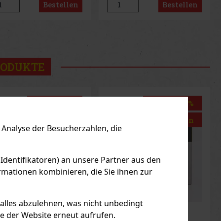
Bestellen
Bestellen
kt leicht, dynamisch und
Zitrusfrüchten mit holzigen
rlich – ideal für Männer,
und erdigen Noten
jeden
us
Next
RODUKTE
Rabatt: 5%
Rabatt: 18%
Aktion
Aktion
Analyse der Besucherzahlen, die
 Identifikatoren) an unsere Partner aus den
mationen kombinieren, die Sie ihnen zur
 alles abzulehnen, was nicht unbedingt
le der Website erneut aufrufen.