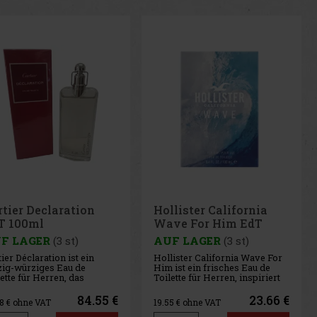
lister California
Hollister California
ve For Him EdT
Canyon Sky For Him
0ml
EdT 100ml
F LAGER
(3 st)
AUF LAGER
(3 st)
lister California Wave For
Hollister California Canyon
ist ein frisches Eau de
Sky For Him ist ein frisches
ette für Herren, inspiriert
Eau de Toilette für Herren,
 der Energie des Ozeans
inspiriert von der freien Natur,
 der entspannten
der weiten Landschaft und
23.66 €
23.66 €
55
€ ohne VAT
19.55
€ ohne VAT
osphäre der
dem Gefühl von Freiheit. Der
ifornischen Küste. Der Duft
Duft verbindet die Energie von