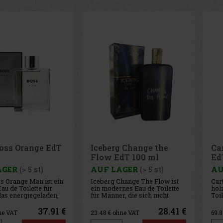
g Change the
Cartier Declaration
Hol
dT 100 ml
EdT 100ml
Wa
10
AGER
(> 5 st)
AUF LAGER
(3 st)
AU
hange The Flow ist
Cartier Déclaration ist ein
Hol
nes Eau de Toilette
holzig-würziges Eau de
Him 
r, die sich nicht
Toilette für Herren, das
Toil
ihren eigenen Weg zu
elegant, markant und zugleich
von
r Duft verkörpert
modern wirkt und somit
und
28.41 €
84.55 €
hne VAT
69.88
€ ohne VAT
19.
rgie und den Wunsch,
Männer anspricht, die Düfte
Atm
e Regeln zu brechen.
mit Charakter mögen und ein
kal