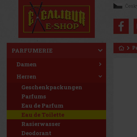
Česk
P
PARFUMERIE
Damen
Herren
Geschenkpackungen
Parfums
Eau de Parfum
Eau de Toilette
Rasierwasser
Deodorant