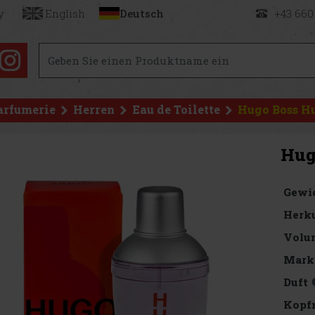
y
English
Deutsch
+43 660
arfumerie
Herren
Eau de Toilette
Hugo Boss Hu
Hug
Gewi
Herku
Volu
Mark
Duft
Kopf