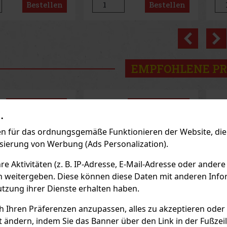
Bestellen
Bestellen
namisch,
Parfüm tragen möchten, das
wir
eich und voller
nicht aufdringlich wirkt, aber
natü
dennoch
die 
Previo
EMPFOHLENE P
Rabatt: 14%
Rabatt: 24%
.
Aktion
Aktion
 für das ordnungsgemäße Funktionieren der Website, die 
isierung von Werbung (Ads Personalization).
 Aktivitäten (z. B. IP-Adresse, E-Mail-Adresse oder andere
n weitergeben. Diese können diese Daten mit anderen Infor
utzung ihrer Dienste erhalten haben.
ch Ihren Präferenzen anzupassen, alles zu akzeptieren oder
t ändern, indem Sie das Banner über den Link in der Fußzei