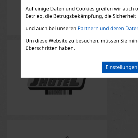
Giorgi
di Giò
Auf einige Daten und Cookies greifen wir auch 
Intens
AUF L
Betrieb, die Betrugsbekämpfung, die Sicherheit 
Giorgio A
pour Hom
und auch bei unseren
Partnern und deren Daten
Intense i
Herrenduf
aquatisch
Um diese Website zu besuchen, müssen Sie mindest
78.51
€ oh
knüpft an
überschritten haben.
Frische d
an, präsen
einer inte
Einstellunge