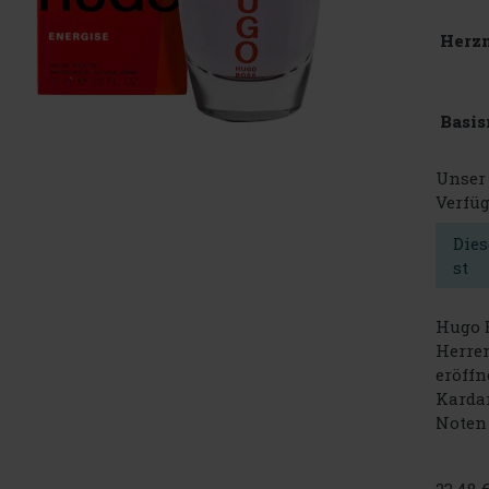
Herz
Basis
Unser 
Verfüg
Dies
st
Hugo B
Herren
eröffn
Karda
Noten 
23.48 