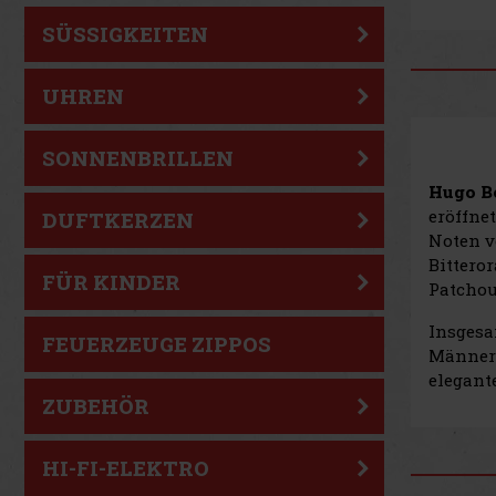
SÜSSIGKEITEN
UHREN
SONNENBRILLEN
Hugo B
eröffne
DUFTKERZEN
Noten v
Bittero
FÜR KINDER
Patchou
Insgesa
FEUERZEUGE ZIPPOS
Männer 
elegant
ZUBEHÖR
HI-FI-ELEKTRO