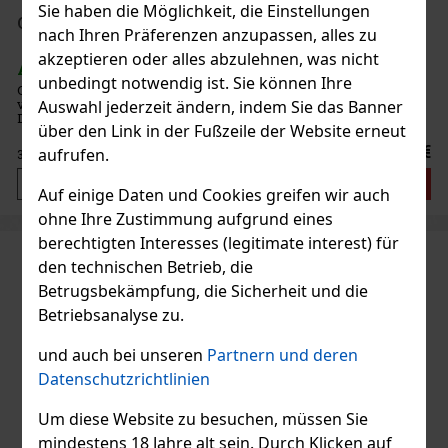
Sie haben die Möglichkeit, die Einstellungen
Gucci Rush Woman EdT 75 ml
nach Ihren Präferenzen anzupassen, alles zu
akzeptieren oder alles abzulehnen, was nicht
AUF LAGER
(> 5 st)
unbedingt notwendig ist. Sie können Ihre
Gucci Rush ist ein ikonischer, sofort erkennbarer Duft – impulsiv,
verführerisch und süchtig machend. Er gehört zu den gewagtesten
Auswahl jederzeit ändern, indem Sie das Banner
Düften der Marke Gucci und wirkt wie ein sinnlicher „Rausch”, der
über den Link in der Fußzeile der Website erneut
seinem Namen alle Ehre macht. Er zeichnet sich durch
47.41 €
aufrufen.
39.18
€ ohne VAT
Bestellen
Auf einige Daten und Cookies greifen wir auch
ohne Ihre Zustimmung aufgrund eines
berechtigten Interesses (legitimate interest) für
den technischen Betrieb, die
Betrugsbekämpfung, die Sicherheit und die
Betriebsanalyse zu.
und auch bei unseren
Partnern und deren
Datenschutzrichtlinien
Um diese Website zu besuchen, müssen Sie
mindestens 18 Jahre alt sein. Durch Klicken auf