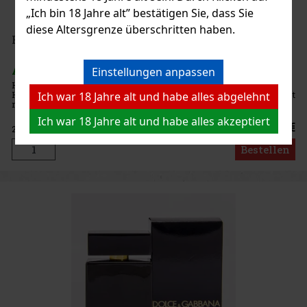
„Ich bin 18 Jahre alt” bestätigen Sie, dass Sie
diese Altersgrenze überschritten haben.
Hugo Boss Hugo Energise Edt 75 ml
AUF LAGER
(> 5 st)
Einstellungen anpassen
Hugo Boss Hugo Energise ist ein frischer und anregender
Herrenduft, der erstmals 2005 auf den Markt kam. Der Duft eröffnet
Ich war 18 Jahre alt und habe alles abgelehnt
mit frischen Noten von Clementine, Koriander und Kardamom, die
sich nach und nach mit aromatischen Noten von Lavendel,
Ich war 18 Jahre alt und habe alles akzeptiert
Wacholde
28.41 €
23.48
€ ohne VAT
Bestellen