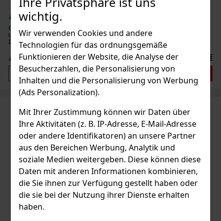
Ihre Privatsphäre ist uns
wichtig.
AUF LAGER
(3 st)
Calvin Klein Eternity For Men Eau de Toilette ist ein klassischer
Wir verwenden Cookies und andere
und unverkennbar maskuliner Duft, der das Ideal von dauerhafter
Liebe und Engagement verkörpert. Der 50ml-Flakon ist die Essenz
Technologien für das ordnungsgemäße
der Raffinesse und des klaren, modernen Lebensstils, für
Funktionieren der Website, die Analyse der
49.40 €
40.83
€ ohne VAT
Besucherzahlen, die Personalisierung von
Bestellen
Inhalten und die Personalisierung von Werbung
(Ads Personalization).
Mit Ihrer Zustimmung können wir Daten über
Ihre Aktivitäten (z. B. IP-Adresse, E-Mail-Adresse
oder andere Identifikatoren) an unsere Partner
aus den Bereichen Werbung, Analytik und
soziale Medien weitergeben. Diese können diese
Daten mit anderen Informationen kombinieren,
die Sie ihnen zur Verfügung gestellt haben oder
die sie bei der Nutzung ihrer Dienste erhalten
haben.