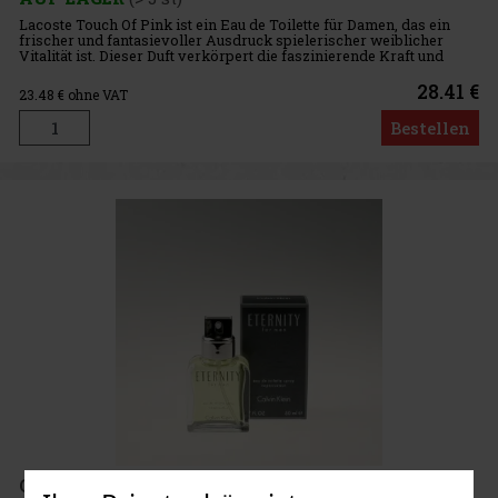
Lacoste Touch Of Pink ist ein Eau de Toilette für Damen, das ein
frischer und fantasievoller Ausdruck spielerischer weiblicher
Vitalität ist. Dieser Duft verkörpert die faszinierende Kraft und
Authentizität der modernen Frau, die nach ihren eigenen R
28.41 €
23.48
€ ohne VAT
Bestellen
Calvin Klein Eternity For Men EdT 50 ml