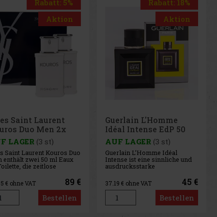
Rabatt: 5%
Rabatt: 18%
Aktion
Aktion
es Saint Laurent
Guerlain L'Homme
uros Duo Men 2x
Idéal Intense EdP 50
T 50 ml
ml
F LAGER
(3 st)
AUF LAGER
(3 st)
s Saint Laurent Kouros Duo
Guerlain L’Homme Idéal
 enthält zwei 50 ml Eaux
Intense ist eine sinnliche und
oilette, die zeitlose
ausdrucksstarke
kulinität zelebrieren.
Interpretation der ikonischen
os ist ein ikonischer Duft,
Herrenlinie, in der sich die
89 €
45 €
55
€ ohne VAT
37.19
€ ohne VAT
 sich durch seinen starken
Mandel-Signatur der Marke in
kulinen und frischen
ihrer ganzen Kraft entfaltet.
Bestellen
Bestellen
rakter auszeichnet. Der
Die Inspiration ist die
t wurde ursprünglich 198
köstliche Tiefe von Amaretto,
diesmal