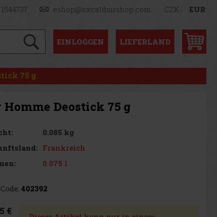
 1544737
eshop@excaliburshop.com
CZK
EUR
EINLOGGEN
LIEFERLAND
tick 75 g
r Homme Deostick 75 g
0.085 kg
cht:
Frankreich
nftsland:
0.075 l
men:
Code:
402392
5 €
Dieser Artikel kann nur in einem