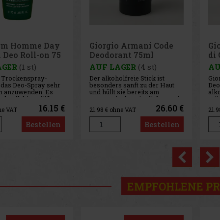
o Armani Code
Giorgio Armani Acqua
Hu
ant 75ml
di Gio Deo 7 5g
15
AGER
(4 st)
AUF LAGER
(3 st)
AU
lfreie Stick ist
Giorgio Armani Acqua di Giò
Hug
 sanft zu der Haut
Deo Stick ist ein elegantes,
par
sie bereits am
alkoholfreies Deodorant für
Spra
 den sinnlichen Duft
Männer, das bis zu 24 Stunden
des
ni Code. Konsistenz:
lang Frische und
ergä
26.60 €
26.60 €
ne VAT
21.98
€ ohne VAT
15.
note: orientalisch
zuverlässigen Schutz vor
zuv
ft: erfrischend
unangenehmen Gerüchen
una
Bestellen
Bestellen
bietet. Es ist die ideale Wahl
hint
für Männer, die die
zeit
Wirksamkeit eines De
BOS
Previo
EMPFOHLENE P