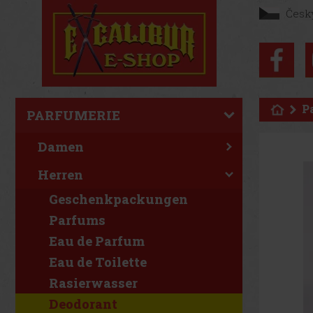
Česk
P
PARFUMERIE
Damen
Herren
Geschenkpackungen
Parfums
Eau de Parfum
Eau de Toilette
Rasierwasser
Deodorant