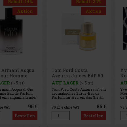
Rabatt: 14%
Rabatt: 24%
Aktion
Aktion
o Armani Acqua
Tom Ford Costa
Yv
 pour Homme
Azzurra Juices EdP 50
Ko
e EdP 100 ml
ml
Ed
AGER
(> 5 st)
AUF LAGER
(> 5 st)
AU
rmani Acqua di Giò
Tom Ford Costa Azzurra ist ein
Yve
me Eau de Parfum
aromatisches Zitrus-Eau de
Men
st ein langanhaltender
Parfum für Herren, das Sie an
de T
t mit einem holzig-
die sonnige Mittelmeerküste
Mas
en Charakter. Er
entführt. Es vereint die Frische
Kour
95 €
85 €
ne VAT
70.25
€ ohne VAT
73.
 die ikonische
der Meeresluft, Zitrusfrüchte
der
er Acqua di Giò-Linie
und aromatische Hölzer zu
mas
Bestellen
Bestellen
tiert diese jedoch in
einer eleganten und
Cha
nsiveren, tief
entspannten Komposition v
Duf