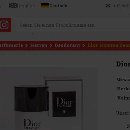
y
English
Deutsch
+43 660
arfumerie
Herren
Deodorant
Dior Homme Deos
Dio
Gewi
Herku
Volu
Unser 
3