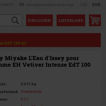
 1544737
eshop@excaliburshop.com
CZK
EUR
EINLOGGEN
LIEFERLAND
se EdT 100 ml
ey Miyake L'Eau d'Issey pour
me EH Vetiver Intense EdT 100
0.471 kg
cht:
Frankreich
nftsland:
0.1 l
men: