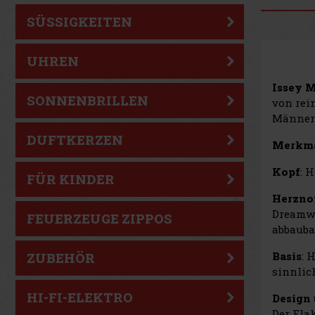
SÜSSIGKEITEN
UHREN
Issey M
SONNENBRILLEN
von rei
Männer 
DUFTKERZEN
Merkmal
Kopf
: 
FÜR KINDER
Herzno
Dreamwo
FEUERZEUGE ZIPPOS
abbauba
Basis
: 
ZUBEHÖR
sinnlic
HI-FI-ELEKTRO
Design 
Der Fla