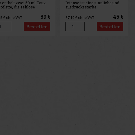
 enthält zwei 50 ml Eaux
Intense ist eine sinnliche und
oilette, die zeitlose
ausdrucksstarke
kulinität zelebrieren.
Interpretation der ikonischen
os ist ein ikonischer Duft,
Herrenlinie, in der sich die
89 €
45 €
55
€ ohne VAT
37.19
€ ohne VAT
 sich durch seinen starken
Mandel-Signatur der Marke in
kulinen und frischen
ihrer ganzen Kraft entfaltet.
Bestellen
Bestellen
rakter auszeichnet. Der
Die Inspiration ist die
t wurde ursprünglich 198
köstliche Tiefe von Amaretto,
diesmal