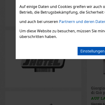
Auf einige Daten und Cookies greifen wir auch 
Betrieb, die Betrugsbekämpfung, die Sicherheit 
und auch bei unseren
Partnern und deren Daten
Um diese Website zu besuchen, müssen Sie mindest
überschritten haben.
Einstellunge
Giorgi
di Giò
Intens
AUF L
Giorgio A