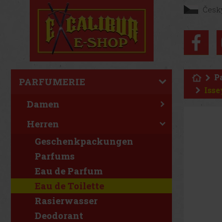
Česk
P
PARFUMERIE
Isse
Damen
Herren
Geschenkpackungen
Parfums
Eau de Parfum
Eau de Toilette
Rasierwasser
Deodorant