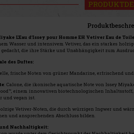
PRODUKTDE
Produktbeschr
iyake L'Eau d'Issey pour Homme EH Vetiver Eau de Toile
nem Wasser und intensivem Vetiver, das ein starkes holzige
gedacht, die ihre Stärke und Unabhängigkeit zum Ausdruc
e des Duftes:
Helle, frische Noten von grüner Mandarine, erfrischend und 
te
: Calone, die ikonische aquatische Note von Issey Miya
od™, einem innovativen biotechnologischen Inhaltsstoff, 
r und vegan ist.
Holzige Vetiver-Noten, die durch würzigen Ingwer und wä
hen und ansprechenden Abschluss bilden.
und Nachhaltigkeit:
kon wurde unter dem Gesichtspunkt der Nachhaltigkeit herg