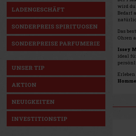
wird du
LADENGESCHÄFT
Bedarf 
natürli
SONDERPREIS SPIRITUOSEN
Das bes
Ohren a
SONDERPREISE PARFUMERIE
Issey M
ideal fü
persönl
UNSER TIP
Erleben
Homme E
AKTION
NEUIGKEITEN
INVESTITIONSTIP