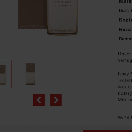
Mark
Duft
Kopf
Herz
Basis
Unser 
Verfüg
Issey 
Toilet
von re
holzig
Männer
66.74 