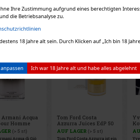
ohne Ihre Zustimmung aufgrund eines berechtigten Interesse
und die Betriebsanalyse zu.
EMPFOHLENE P
schutzrichtlinien
ens 18 Jahre alt sein. Durch Klicken auf „Ich bin 18 Jahre 
Rabatt: 14%
Rabatt: 24%
Aktion
Aktion
n anpassen
Ich war 18 Jahre alt und habe alles abgelehnt
o Armani Acqua
Tom Ford Costa
Yv
 pour Homme
Azzurra Juices EdP 50
Ko
e EdP 100 ml
ml
Ed
AGER
(> 5 st)
AUF LAGER
(> 5 st)
AU
rmani Acqua di Giò
Tom Ford Costa Azzurra ist ein
Yve