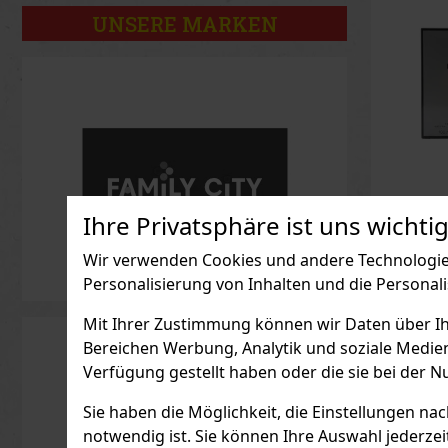
UNSERE MARKEN
Ihre Privatsphäre ist uns wichtig
Iceber
Flow E
Wir verwenden Cookies und andere Technologien
AUF L
Personalisierung von Inhalten und die Personal
Iceberg C
ein moder
für Männe
Mit Ihrer Zustimmung können wir Daten über Ihre
scheuen, 
gehen. De
Bereichen Werbung, Analytik und soziale Medie
23.48
€ o
Mut, Ene
Verfügung gestellt haben oder die sie bei der N
etabliert
Er ist dy
kontrastr
Sie haben die Möglichkeit, die Einstellungen na
Charakt
notwendig ist. Sie können Ihre Auswahl jederzei