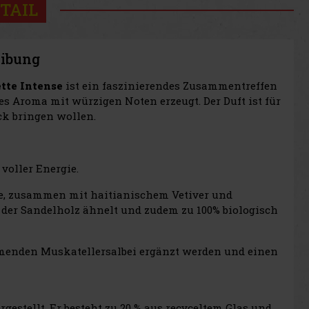
TAIL
eibung
tte Intense
ist ein faszinierendes Zusammentreffen
s Aroma mit würzigen Noten erzeugt. Der Duft ist für
k bringen wollen.
voller Energie.
ke, zusammen mit haitianischem Vetiver und
der Sandelholz ähnelt und zudem zu 100% biologisch
rmenden Muskatellersalbei ergänzt werden und einen
estellt. Er besteht zu 20 % aus recyceltem Glas und