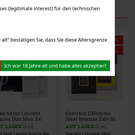
s (legitimate interest) für den technischen
RODUKTE
alt” bestätigen Sie, dass Sie diese Altersgrenze
Rabatt: 5%
Rabatt: 18%
Aktion
Aktion
Ich war 18 Jahre alt und habe alles akzeptiert
es Saint Laurent
Guerlain L'Homme
uros Duo Men 2x
Idéal Intense EdP 50
T 50 ml
ml
F LAGER
(3 st)
AUF LAGER
(3 st)
s Saint Laurent Kouros Duo
Guerlain L’Homme Idéal