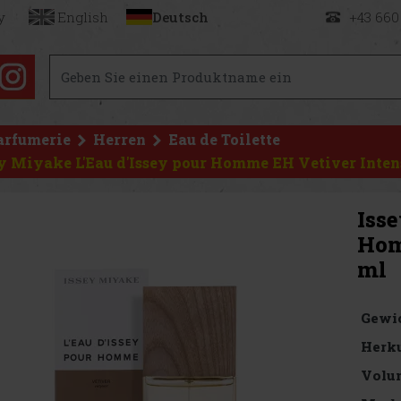
y
English
Deutsch
+43 660
arfumerie
Herren
Eau de Toilette
y Miyake L'Eau d'Issey pour Homme EH Vetiver Inten
Iss
Hom
ml
Gewi
Herku
Volu