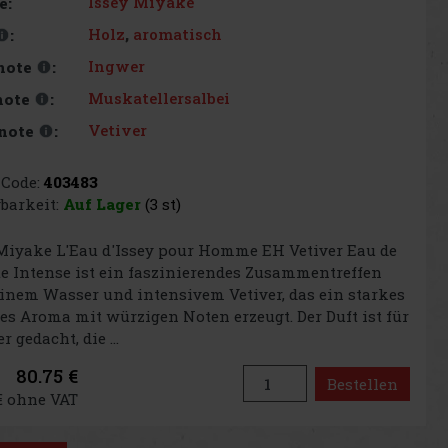
Issey Miyake
e:
Holz
,
aromatisch
:
Ingwer
note
:
Muskatellersalbei
note
:
Vetiver
note
:
Code:
403483
barkeit:
Auf Lager
(3 st)
Miyake L'Eau d'Issey pour Homme EH Vetiver Eau de
te Intense ist ein faszinierendes Zusammentreffen
inem Wasser und intensivem Vetiver, das ein starkes
es Aroma mit würzigen Noten erzeugt. Der Duft ist für
 gedacht, die ...
80.75 €
Bestellen
€ ohne VAT