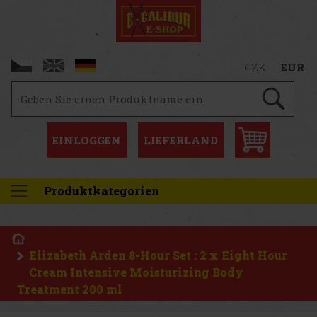
CZK
EUR
EINLOGGEN
LIEFERLAND
Produktkategorien
Elizabeth Arden 8-Hour Set : 2 x Eight Hour
Cream Intensive Moisturizing Body
Treatment 200 ml