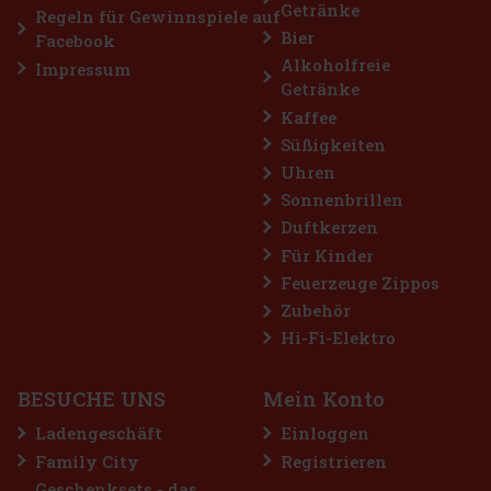
Getränke
Regeln für Gewinnspiele auf
Bier
Facebook
Alkoholfreie
Impressum
Getränke
Kaffee
Süßigkeiten
Uhren
Sonnenbrillen
Duftkerzen
Für Kinder
Feuerzeuge Zippos
Zubehör
ch
Hi-Fi-Elektro
ein
 €
BESUCHE UNS
Mein Konto
n
Ladengeschäft
Einloggen
Family City
Registrieren
Geschenksets - das