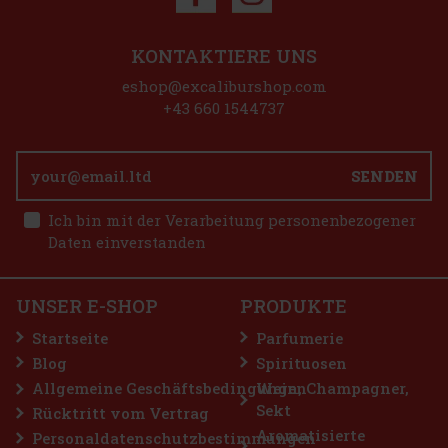
KONTAKTIERE UNS
eshop@excaliburshop.com
+43 660 1544737
SENDEN
 €
Ich bin mit der Verarbeitung personenbezogener
n
Daten einverstanden
em
e
nd
UNSER E-SHOP
PRODUKTE
 €
Startseite
Parfumerie
n
Blog
Spirituosen
Allgemeine Geschäftsbedingungen
Wein, Champagner,
Sekt
Rücktritt vom Vertrag
Aromatisierte
Personaldatenschutzbestimmungen