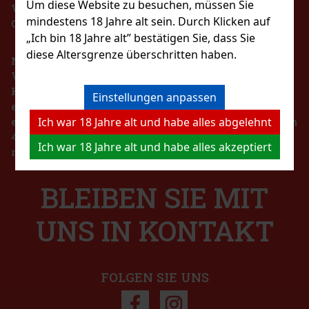
Um diese Website zu besuchen, müssen Sie
VERBOT DES VERKAUFS VON ALKOHOLISCHEN
mindestens 18 Jahre alt sein. Durch Klicken auf
GETRÄNKEN AN PERSONEN UNTER 18 JAHREN !!!
„Ich bin 18 Jahre alt” bestätigen Sie, dass Sie
diese Altersgrenze überschritten haben.
Nach dem Gesetz über die Registrierung von
Verkäufen ist der Verkäufer verpflichtet, dem
Käufer eine Quittung auszustellen. Gleichzeitig ist
Einstellungen anpassen
er verpflichtet, die erhaltenen Einnahmen im Falle
 €
eines technischen Ausfalls spätestens innerhalb von
Ich war 18 Jahre alt und habe alles abgelehnt
48 Stunden online beim Steuerverwalter zu
n
Ich war 18 Jahre alt und habe alles akzeptiert
registrieren.
BLEIBEN SIE MIT
ie
 €
UNS IN KONTAKT
n
FOLGEN SIE UNS