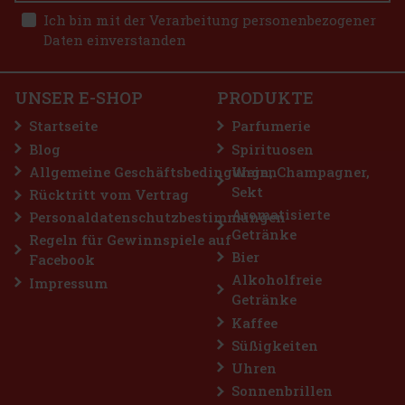
int Dragees Dose 64 g
Ich bin mit der Verarbeitung personenbezogener
Bestellen
Daten einverstanden
 5 st)
sind zuckerfreie Kaugummis mit erfrischendem
ack, die nach jedem Kauen für lang anhaltende
orgen. Die praktische Dose enthält 46 Stück und
UNSER E-SHOP
PRODUKTE
kten Designs haben Sie sie immer griffbereit –
2.29 €
Startseite
Parfumerie
Bestellen
Blog
Spirituosen
Allgemeine Geschäftsbedingungen
Wein, Champagner,
Sekt
Rücktritt vom Vertrag
Rabatt: 43%
Aromatisierte
Personaldatenschutzbestimmungen
Getränke
Aktion
Regeln für Gewinnspiele auf
Bier
Facebook
Alkoholfreie
Impressum
Getränke
Kaffee
Süßigkeiten
Uhren
Sonnenbrillen