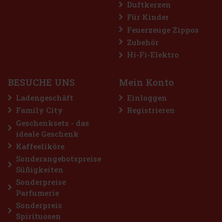
Duftkerzen
reme Dragees Dose 64 g
Für Kinder
Feuerzeuge Zippos
 5 st)
Zubehör
 sind zuckerfreie Kaugummis für alle, die sich
ntensive Menthol-Erfrischung wünschen. Die
Hi-Fi-Elektro
nation aus kühlenden Menthol-Noten sorgt für ein
egefühl und lang anhaltenden frischen Atem. Di
2.29 €
BESUCHE UNS
Mein Konto
Bestellen
Ladengeschäft
Einloggen
Family City
Registrieren
Geschenksets - das
ideale Geschenk
Kaffeeliköre
Sonderangebotspreise
Süßigkeiten
Sonderpreise
Parfumerie
Sonderpreis
Spirituosen