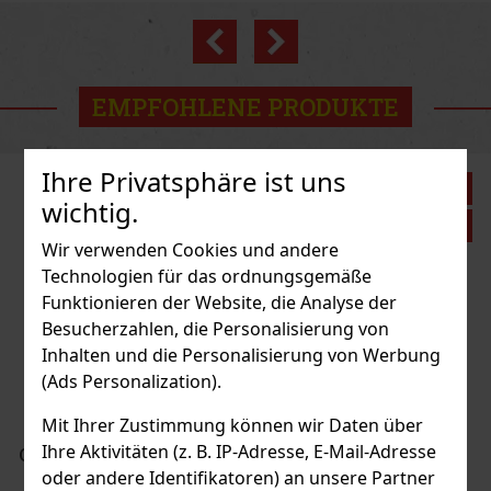
Previous
Next
Neu
EMPFOHLENE PRODUKTE
Ihre Privatsphäre ist uns
Rabatt: 43%
wichtig.
Aktion
Wir verwenden Cookies und andere
Technologien für das ordnungsgemäße
Funktionieren der Website, die Analyse der
my White Peach 65g
Besucherzahlen, die Personalisierung von
 5 st)
Inhalten und die Personalisierung von Werbung
(Ads Personalization).
Mit Ihrer Zustimmung können wir Daten über
1.49 €
Ihre Aktivitäten (z. B. IP-Adresse, E-Mail-Adresse
rminz Dragees Dose 64 g
oder andere Identifikatoren) an unsere Partner
Bestellen