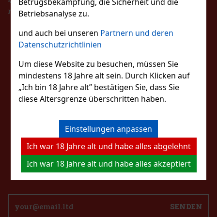
Betrugsbekämpfung, die Sicherheit und die
Bestellen
registrieren.
Betriebsanalyse zu.
 5 st)
n sind zuckerfreie Kaugummis mit
ssermelonengeschmack, die für einen lang
und auch bei unseren
Partnern und deren
Neu
BLEIBEN SIE MIT
htigen Geschmack und frischen Atem sorgen. Die
Datenschutzrichtlinien
nthält 46 Dragees und eignet sich dank ihrer
ackung
2.29 €
UNS IN KONTAKT
Um diese Website zu besuchen, müssen Sie
Bestellen
mindestens 18 Jahre alt sein. Durch Klicken auf
„Ich bin 18 Jahre alt” bestätigen Sie, dass Sie
FOLGEN SIE UNS
diese Altersgrenze überschritten haben.
Rabatt: 43%
Aktion
Einstellungen anpassen
Ich war 18 Jahre alt und habe alles abgelehnt
KONTAKTIERE UNS
my Grape 65g
eshop@excaliburshop.com
Ich war 18 Jahre alt und habe alles akzeptiert
 5 st)
+43 660 1544737
SENDEN
1.49 €