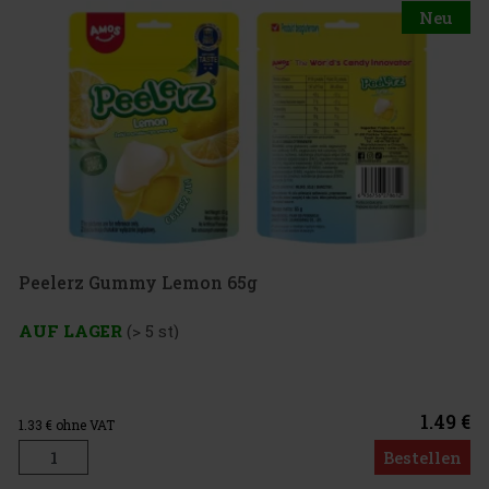
Neu
my Lemon 65g
 5 st)
1.49 €
Bestellen