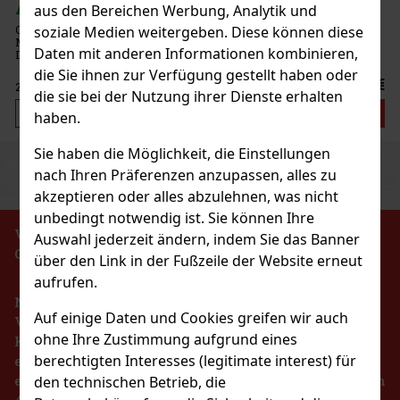
 5 st)
aus den Bereichen Werbung, Analytik und
z sind zuckerfreie Dragees mit intensivem
soziale Medien weitergeben. Diese können diese
ie für lang anhaltende Frische im Mund sorgen.
Neu
Daten mit anderen Informationen kombinieren,
ose mit 46 Stück und verschließbarem Deckel
 für das Auto, das Büro und unterwegs, sodass Sie
die Sie ihnen zur Verfügung gestellt haben oder
2.29 €
die sie bei der Nutzung ihrer Dienste erhalten
Bestellen
haben.
Sie haben die Möglichkeit, die Einstellungen
Previous
Next
Rabatt: 43%
nach Ihren Präferenzen anzupassen, alles zu
akzeptieren oder alles abzulehnen, was nicht
Aktion
unbedingt notwendig ist. Sie können Ihre
VERBOT DES VERKAUFS VON ALKOHOLISCHEN
Auswahl jederzeit ändern, indem Sie das Banner
GETRÄNKEN AN PERSONEN UNTER 18 JAHREN !!!
über den Link in der Fußzeile der Website erneut
my Pineapple 65g
aufrufen.
Nach dem Gesetz über die Registrierung von
 5 st)
Auf einige Daten und Cookies greifen wir auch
Verkäufen ist der Verkäufer verpflichtet, dem
ohne Ihre Zustimmung aufgrund eines
Käufer eine Quittung auszustellen. Gleichzeitig ist
berechtigten Interesses (legitimate interest) für
er verpflichtet, die erhaltenen Einnahmen im Falle
1.49 €
eines technischen Ausfalls spätestens innerhalb von
den technischen Betrieb, die
rmelonen Dragees Dose 64 g
48 Stunden online beim Steuerverwalter zu