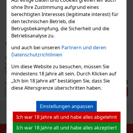
ohne Ihre Zustimmung aufgrund eines
berechtigten Interesses (legitimate interest) für
den technischen Betrieb, die
Betrugsbekämpfung, die Sicherheit und die
Betriebsanalyse zu.
und auch bei unseren
Partnern und deren
Datenschutzrichtlinien
Um diese Website zu besuchen, müssen Sie
mindestens 18 Jahre alt sein. Durch Klicken auf
„Ich bin 18 Jahre alt” bestätigen Sie, dass Sie
€
diese Altersgrenze überschritten haben.
Einstellungen anpassen
Previous
Next
Ich war 18 Jahre alt und habe alles abgelehnt
Ich war 18 Jahre alt und habe alles akzeptiert
VERBOT DES VERKAUFS VON ALKOHOLISCHEN