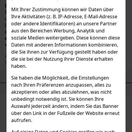
ISTRA
ist Teil des Angebots des polnischen
Mit Ihrer Zustimmung können wir Daten über
Familienunternehmens
Bartex
, das seit 1990 tätig ist
Ihre Aktivitäten (z. B. IP-Adresse, E-Mail-Adresse
und seine Produkte in mehr als 30 Länder exportiert.
oder andere Identifikatoren) an unsere Partner
Die Marke steht somit für eine Verbindung
aus den Bereichen Werbung, Analytik und
aus
zugänglichem Stil, modernem Konzept und
soziale Medien weitergeben. Diese können diese
einem breiten Angebot an Getränken für
Daten mit anderen Informationen kombinieren,
verschiedene Anlässe
.
die Sie ihnen zur Verfügung gestellt haben oder
Adresse des Herstellers
: Bartex Bartol sp. j., Paproč
die sie bei der Nutzung ihrer Dienste erhalten
111, 64-300 Nowy Tomyšl, PL
haben.
Sie haben die Möglichkeit, die Einstellungen
ÄHNLICHE PRODUKTE
nach Ihren Präferenzen anzupassen, alles zu
akzeptieren oder alles abzulehnen, was nicht
unbedingt notwendig ist. Sie können Ihre
Auswahl jederzeit ändern, indem Sie das Banner
über den Link in der Fußzeile der Website erneut
aufrufen.
Auf einige Daten und Cookies greifen wir auch