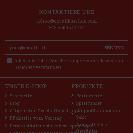
KONTAKTIERE UNS
eshop@excaliburshop.com
+43 660 1544737
SENDEN
Ich bin mit der Verarbeitung personenbezogener
Daten einverstanden
UNSER E-SHOP
PRODUKTE
€
Startseite
Parfumerie
Blog
Spirituosen
Allgemeine Geschäftsbedingungen
Wein, Champagner,
Sekt
Rücktritt vom Vertrag
Aromatisierte
Personaldatenschutzbestimmungen
Getränke
Regeln für Gewinnspiele auf