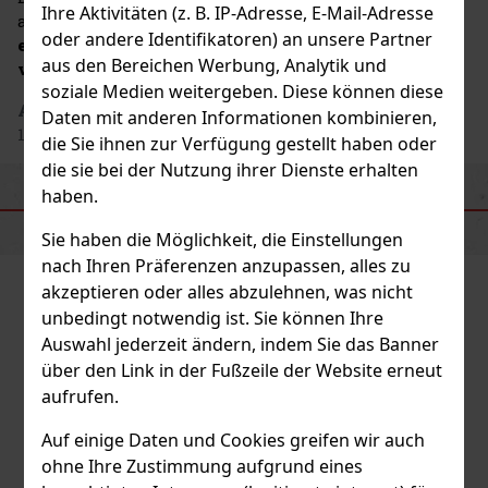
Ihre Aktivitäten (z. B. IP-Adresse, E-Mail-Adresse
aus
zugänglichem Stil, modernem Konzept und
oder andere Identifikatoren) an unsere Partner
einem breiten Angebot an Getränken für
aus den Bereichen Werbung, Analytik und
verschiedene Anlässe
.
soziale Medien weitergeben. Diese können diese
Adresse des Herstellers
: Bartex Bartol sp. j., Paproč
Daten mit anderen Informationen kombinieren,
111, 64-300 Nowy Tomyšl, PL
die Sie ihnen zur Verfügung gestellt haben oder
die sie bei der Nutzung ihrer Dienste erhalten
haben.
ÄHNLICHE PRODUKTE
Sie haben die Möglichkeit, die Einstellungen
nach Ihren Präferenzen anzupassen, alles zu
akzeptieren oder alles abzulehnen, was nicht
unbedingt notwendig ist. Sie können Ihre
Auswahl jederzeit ändern, indem Sie das Banner
über den Link in der Fußzeile der Website erneut
aufrufen.
Auf einige Daten und Cookies greifen wir auch
ohne Ihre Zustimmung aufgrund eines