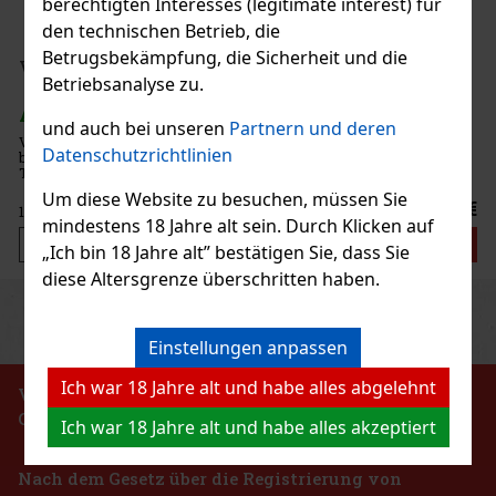
berechtigten Interesses (legitimate interest) für
den technischen Betrieb, die
Betrugsbekämpfung, die Sicherheit und die
Betriebsanalyse zu.
und auch bei unseren
Partnern und deren
Datenschutzrichtlinien
Um diese Website zu besuchen, müssen Sie
€
mindestens 18 Jahre alt sein. Durch Klicken auf
„Ich bin 18 Jahre alt” bestätigen Sie, dass Sie
diese Altersgrenze überschritten haben.
Previous
Next
Einstellungen anpassen
Ich war 18 Jahre alt und habe alles abgelehnt
VERBOT DES VERKAUFS VON ALKOHOLISCHEN
GETRÄNKEN AN PERSONEN UNTER 18 JAHREN !!!
Ich war 18 Jahre alt und habe alles akzeptiert
Nach dem Gesetz über die Registrierung von