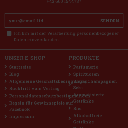
+43 660 1544737
SENDEN
Ich bin mit der Verarbeitung personenbezogener
Daten einverstanden
UNSER E-SHOP
PRODUKTE
€
Startseite
Parfumerie
Blog
Spirituosen
Allgemeine Geschäftsbedingungen
Wein, Champagner,
Sekt
Rücktritt vom Vertrag
Aromatisierte
Personaldatenschutzbestimmungen
Getränke
Regeln für Gewinnspiele auf
Bier
Facebook
Alkoholfreie
Impressum
Getränke