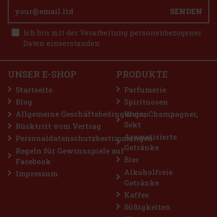
SENDEN
1.49 €
1.33
€ ohne VAT
Airwaves Extreme Dragees Dose 64 g
Ich bin mit der Verarbeitung personenbezogener
Bestellen
Daten einverstanden
AUF LAGER
(> 5 st)
AIRWAVES Extreme sind zuckerfreie Kaugummis für alle, die sich
eine besonders intensive Menthol-Erfrischung wünschen. Die
kraftvolle Kombination aus kühlenden Menthol-Noten sorgt für ein
UNSER E-SHOP
PRODUKTE
sofortiges Frischegefühl und lang anhaltenden frischen Atem. Di
2.29 €
2.04
€ ohne VAT
Startseite
Parfumerie
Bestellen
Blog
Spirituosen
Allgemeine Geschäftsbedingungen
Wein, Champagner,
Sekt
Rücktritt vom Vertrag
Rabatt: 43%
Aromatisierte
Personaldatenschutzbestimmungen
Getränke
Aktion
Regeln für Gewinnspiele auf
Bier
Facebook
Alkoholfreie
Impressum
Getränke
Kaffee
Süßigkeiten