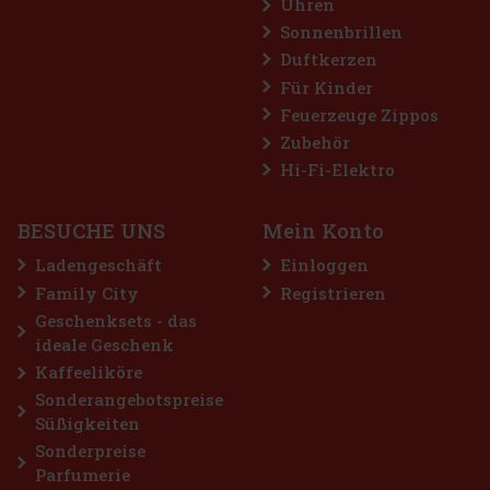
Uhren
Sonnenbrillen
Duftkerzen
Airwaves Cassis Dragees Dose 64 g
Für Kinder
Feuerzeuge Zippos
AUF LAGER
(> 5 st)
Zubehör
AIRWAVES Cool Cassis sind zuckerfreie Kaugummis, die den
intensiven Geschmack von schwarzen Johannisbeeren mit einer
Hi-Fi-Elektro
ausgeprägten Menthol-Frische verbinden. Die originelle
Kombination aus fruchtigen und kühlenden Noten sorgt für lang
anhaltende Erfri
2.29 €
2.04
€ ohne VAT
BESUCHE UNS
Mein Konto
Bestellen
Ladengeschäft
Einloggen
Family City
Registrieren
Geschenksets - das
ideale Geschenk
Kaffeeliköre
Sonderangebotspreise
Süßigkeiten
Sonderpreise
Parfumerie