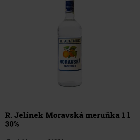
R. Jelínek Moravská meruňka 1 l
30%