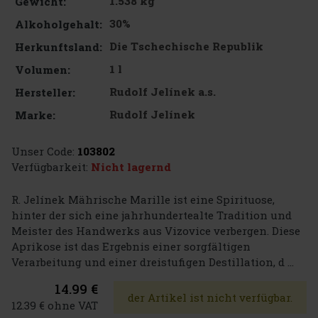
1.538 kg
Gewicht:
30%
Alkoholgehalt:
Die Tschechische Republik
Herkunftsland:
1 l
Volumen:
Rudolf Jelínek a.s.
Hersteller:
Rudolf Jelínek
Marke:
Unser Code:
103802
Verfügbarkeit:
Nicht lagernd
R. Jelínek Mährische Marille ist eine Spirituose,
hinter der sich eine jahrhundertealte Tradition und
Meister des Handwerks aus Vizovice verbergen. Diese
Aprikose ist das Ergebnis einer sorgfältigen
Verarbeitung und einer dreistufigen Destillation, d ...
14.99 €
der Artikel ist nicht verfügbar.
12.39 € ohne VAT