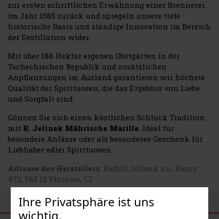
zur ersten schriftlichen Erwähnung einer Brennerei
im Jahr 1585 zurück und spiegeln unsere tiefe
historische Basis und ständige Innovation im Bereich
der Destillation wider.
Mit über 188 Hektar eigenen Obstgärten in der
Tschechischen Republik und zusätzlichen
Anpflanzungen im Ausland garantieren wir höchste
Qualität der Spirituosen, die das Ergebnis von Liebe
und Sorgfalt sind.
Gönnen Sie sich einen köstlichen Schluck Tradition
mit
R. Jelínek Mährische Marille
. Ideal für
besondere Anlässe oder als besonderes Geschenk für
Liebhaber edler Spirituosen.
Adresse des Herstellers
: Rudolf Jelínek a.s., Razov
472, 763 12 Vizovice, CZ
Ihre Privatsphäre ist uns
ÄHNLICHE PRODUKTE
wichtig.