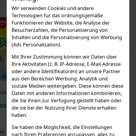
Wir verwenden Cookies und andere
Technologien für das ordnungsgemäße
Neu
Funktionieren der Website, die Analyse der
Besucherzahlen, die Personalisierung von
Inhalten und die Personalisierung von Werbung
(Ads Personalization).
Mit Ihrer Zustimmung können wir Daten über
Ihre Aktivitäten (z. B. IP-Adresse, E-Mail-Adresse
oder andere Identifikatoren) an unsere Partner
aus den Bereichen Werbung, Analytik und
soziale Medien weitergeben. Diese können diese
Peelerz Gummy White Peach 65g
Daten mit anderen Informationen kombinieren,
die Sie ihnen zur Verfügung gestellt haben oder
AUF LAGER
(> 5 st)
die sie bei der Nutzung ihrer Dienste erhalten
haben.
Sie haben die Möglichkeit, die Einstellungen
1.49 €
1.33
€ ohne VAT
nach Ihren Präferenzen anzupassen, alles zu