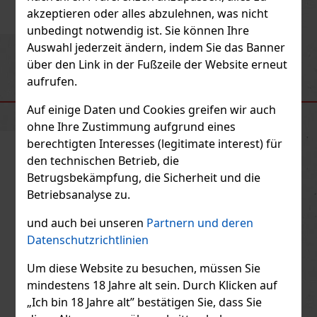
Bestellen
akzeptieren oder alles abzulehnen, was nicht
unbedingt notwendig ist. Sie können Ihre
Auswahl jederzeit ändern, indem Sie das Banner
Previous
Next
Neu
über den Link in der Fußzeile der Website erneut
aufrufen.
EMPFOHLENE PRODUKTE
Auf einige Daten und Cookies greifen wir auch
ohne Ihre Zustimmung aufgrund eines
berechtigten Interesses (legitimate interest) für
Rabatt: 43%
den technischen Betrieb, die
Betrugsbekämpfung, die Sicherheit und die
Aktion
Betriebsanalyse zu.
und auch bei unseren
Partnern und deren
Peelerz Gummy Pineapple 65g
Datenschutzrichtlinien
AUF LAGER
(> 5 st)
Um diese Website zu besuchen, müssen Sie
mindestens 18 Jahre alt sein. Durch Klicken auf
„Ich bin 18 Jahre alt” bestätigen Sie, dass Sie