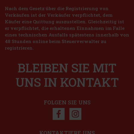
Nach dem Gesetz über die Registrierung von
Verkäufen ist der Verkäufer verpflichtet, dem
Käufer eine Quittung auszustellen. Gleichzeitig ist
er verpflichtet, die erhaltenen Einnahmen im Falle
1.49 €
eines technischen Ausfalls spätestens innerhalb von
 g
48 Stunden online beim Steuerverwalter zu
Bestellen
registrieren.
t
inen lang
Neu
BLEIBEN SIE MIT
em sorgen. Die
dank ihrer
2.29 €
UNS IN KONTAKT
Bestellen
FOLGEN SIE UNS
abatt: 43%
Aktion
KONTAKTIERE UNS