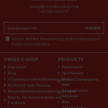
eshop@excaliburshop.com
+43 660 1544737
SENDEN
1.49 €
Ich bin mit der Verarbeitung personenbezogener
Bestellen
Daten einverstanden
erfrischendem
ng anhaltende
t 46 Stück und
UNSER E-SHOP
PRODUKTE
griffbereit –
2.29 €
Startseite
Parfumerie
Bestellen
Blog
Spirituosen
Allgemeine Geschäftsbedingungen
Wein, Champagner,
Sekt
Rücktritt vom Vertrag
abatt: 43%
Aromatisierte
Personaldatenschutzbestimmungen
Getränke
Aktion
Regeln für Gewinnspiele auf
Bier
Facebook
Alkoholfreie