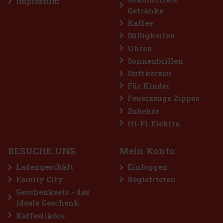
Impressum
Getränke
Kaffee
Süßigkeiten
Uhren
Sonnenbrillen
Duftkerzen
Für Kinder
Feuerzeuge Zippos
Zubehör
alle, die sich
schen. Die
Hi-Fi-Elektro
n sorgt für ein
chen Atem. Di
2.29 €
BESUCHE UNS
Mein Konto
Bestellen
Ladengeschäft
Einloggen
Family City
Registrieren
Geschenksets - das
ideale Geschenk
Kaffeeliköre