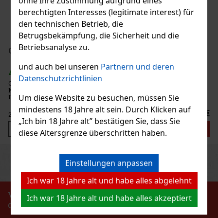
ohne Ihre Zustimmung aufgrund eines
berechtigten Interesses (legitimate interest) für
den technischen Betrieb, die
Betrugsbekämpfung, die Sicherheit und die
1.49 €
Betriebsanalyse zu.
Bestellen
und auch bei unseren
Partnern und deren
Datenschutzrichtlinien
tensivem
m Mund sorgen.
Neu
rem Deckel
Um diese Website zu besuchen, müssen Sie
gs, sodass Sie
mindestens 18 Jahre alt sein. Durch Klicken auf
2.29 €
„Ich bin 18 Jahre alt” bestätigen Sie, dass Sie
Bestellen
diese Altersgrenze überschritten haben.
Previous
Next
abatt: 43%
Einstellungen anpassen
Aktion
Ich war 18 Jahre alt und habe alles abgelehnt
VERBOT DES VERKAUFS VON ALKOHOLISCHEN
Ich war 18 Jahre alt und habe alles akzeptiert
GETRÄNKEN AN PERSONEN UNTER 18 JAHREN !!!