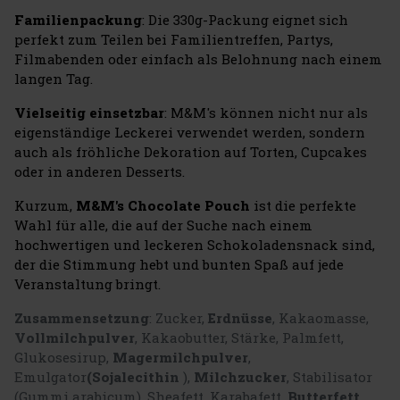
Familienpackung
: Die 330g-Packung eignet sich
perfekt zum Teilen bei Familientreffen, Partys,
Filmabenden oder einfach als Belohnung nach einem
langen Tag.
Vielseitig einsetzbar
: M&M's können nicht nur als
eigenständige Leckerei verwendet werden, sondern
auch als fröhliche Dekoration auf Torten, Cupcakes
oder in anderen Desserts.
Kurzum,
M&M's Chocolate Pouch
ist die perfekte
Wahl für alle, die auf der Suche nach einem
hochwertigen und leckeren Schokoladensnack sind,
der die Stimmung hebt und bunten Spaß auf jede
Veranstaltung bringt.
Zusammensetzung
:
Zucker,
Erdnüsse
, Kakaomasse,
Vollmilchpulver
, Kakaobutter, Stärke, Palmfett,
Glukosesirup,
Magermilchpulver
,
Emulgator
(Sojalecithin
),
Milchzucker
, Stabilisator
(Gummi arabicum), Sheafett, Karabafett,
Butterfett
,