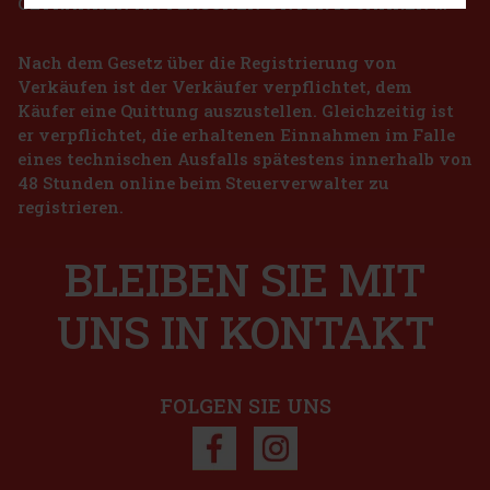
GETRÄNKEN AN PERSONEN UNTER 18 JAHREN !!!
Nach dem Gesetz über die Registrierung von
Verkäufen ist der Verkäufer verpflichtet, dem
Käufer eine Quittung auszustellen. Gleichzeitig ist
er verpflichtet, die erhaltenen Einnahmen im Falle
eines technischen Ausfalls spätestens innerhalb von
48 Stunden online beim Steuerverwalter zu
registrieren.
BLEIBEN SIE MIT
UNS IN KONTAKT
FOLGEN SIE UNS