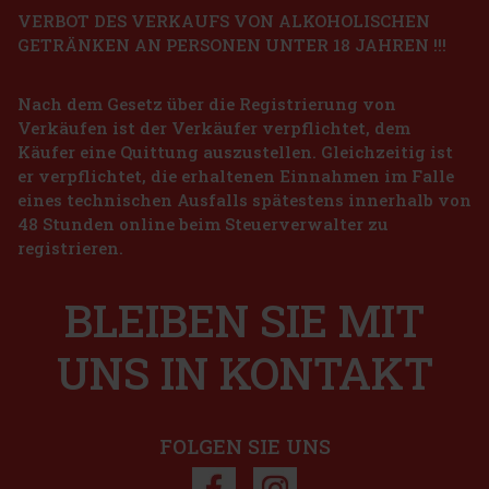
VERBOT DES VERKAUFS VON ALKOHOLISCHEN
GETRÄNKEN AN PERSONEN UNTER 18 JAHREN !!!
Peelerz Gummy Grape 65g
Nach dem Gesetz über die Registrierung von
AUF LAGER
(> 5 st)
Verkäufen ist der Verkäufer verpflichtet, dem
Käufer eine Quittung auszustellen. Gleichzeitig ist
er verpflichtet, die erhaltenen Einnahmen im Falle
1.49 €
eines technischen Ausfalls spätestens innerhalb von
1.33
€ ohne VAT
ORBIT Spearmint Dragees Dose 64 g
48 Stunden online beim Steuerverwalter zu
Bestellen
registrieren.
AUF LAGER
(> 5 st)
ORBIT Spearmint sind zuckerfreie Kaugummis mit erfrischendem
Spearmint-Geschmack, die nach jedem Kauen für lang anhaltende
Neu
BLEIBEN SIE MIT
Frische im Mund sorgen. Die praktische Dose enthält 46 Stück und
dank ihres kompakten Designs haben Sie sie immer griffbereit –
2.29 €
2.04
€ ohne VAT
UNS IN KONTAKT
Bestellen
FOLGEN SIE UNS
Rabatt: 43%
Aktion