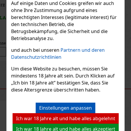
Auf einige Daten und Cookies greifen wir auch
Peelerz Gummy White Peach 65g
ohne Ihre Zustimmung aufgrund eines
berechtigten Interesses (legitimate interest) für
AUF LAGER
(> 5 st)
den technischen Betrieb, die
Betrugsbekämpfung, die Sicherheit und die
Betriebsanalyse zu.
1.49 €
1.33
€ ohne VAT
und auch bei unseren
Partnern und deren
Bestellen
Datenschutzrichtlinien
Um diese Website zu besuchen, müssen Sie
Previous
Next
Neu
mindestens 18 Jahre alt sein. Durch Klicken auf
„Ich bin 18 Jahre alt” bestätigen Sie, dass Sie
EMPFOHLENE PRODUKTE
diese Altersgrenze überschritten haben.
Einstellungen anpassen
Rabatt: 43%
Ich war 18 Jahre alt und habe alles abgelehnt
Aktion
Ich war 18 Jahre alt und habe alles akzeptiert