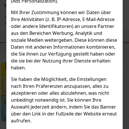
(Ads Personalization).
beeindrucken wird.
Mit Ihrer Zustimmung können wir Daten über
Adresse des Herstellers
: RASPENAVA DISTILLERY
Ihre Aktivitäten (z. B. IP-Adresse, E-Mail-Adresse
s.r.o., Nádražní 101, 464 01 Raspenava, CZ
oder andere Identifikatoren) an unsere Partner
aus den Bereichen Werbung, Analytik und
soziale Medien weitergeben. Diese können diese
ÄHNLICHE PRODUKTE
Daten mit anderen Informationen kombinieren,
die Sie ihnen zur Verfügung gestellt haben oder
die sie bei der Nutzung ihrer Dienste erhalten
Neu
haben.
Sie haben die Möglichkeit, die Einstellungen
nach Ihren Präferenzen anzupassen, alles zu
akzeptieren oder alles abzulehnen, was nicht
unbedingt notwendig ist. Sie können Ihre
Auswahl jederzeit ändern, indem Sie das Banner
über den Link in der Fußzeile der Website erneut
aufrufen.