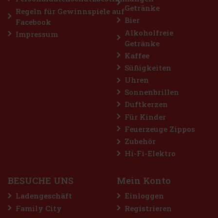
Getränke
Aktion
Regeln für Gewinnspiele auf
Bier
Facebook
Alkoholfreie
Impressum
Getränke
Kaffee
Süßigkeiten
Uhren
Sonnenbrillen
Duftkerzen
Airwaves Cassis Dragees Dose 64 g
Für Kinder
Feuerzeuge Zippos
AUF LAGER
(> 5 st)
Zubehör
AIRWAVES Cool Cassis sind zuckerfreie Kaugummis, die den
intensiven Geschmack von schwarzen Johannisbeeren mit einer
Hi-Fi-Elektro
ausgeprägten Menthol-Frische verbinden. Die originelle
Kombination aus fruchtigen und kühlenden Noten sorgt für lang
anhaltende Erfri
2.29 €
2.04
€ ohne VAT
BESUCHE UNS
Mein Konto
Bestellen
Ladengeschäft
Einloggen
Family City
Registrieren