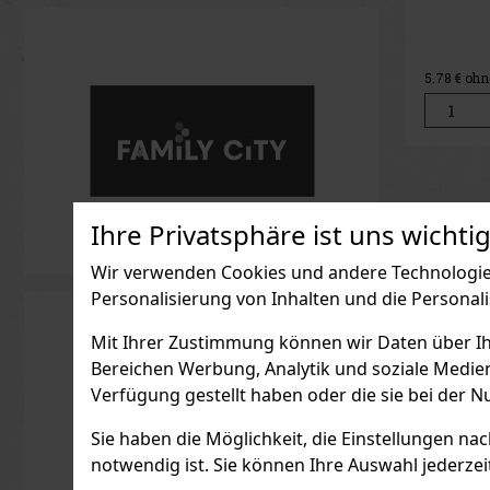
THAYA Ne
Reihe "G
Nationalp
Weißwein
Znojmo (M
5.78
€ ohn
seine kon
goldgelb
seinen w
Sortencha
der Nase
Ihre Privatsphäre ist uns wichtig
Wir verwenden Cookies und andere Technologien
Personalisierung von Inhalten und die Personal
Mit Ihrer Zustimmung können wir Daten über Ihre
Bereichen Werbung, Analytik und soziale Medie
Verfügung gestellt haben oder die sie bei der N
Sie haben die Möglichkeit, die Einstellungen na
notwendig ist. Sie können Ihre Auswahl jederzei