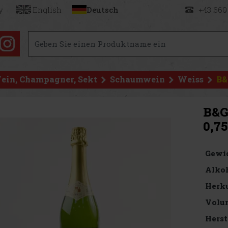
y
English
Deutsch
+43 660
ein, Champagner, Sekt
Schaumwein
Weiss
B&
B&G
0,75
Gewi
Alkoh
Herku
Volu
Herst