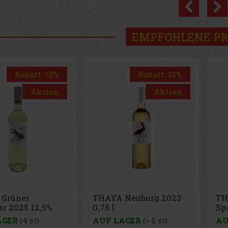
Previo
EMPFOHLENE P
Rabatt: 13%
Rabatt: 9%
Aktion
Aktion
Neuburg 2023
THAYA Riesling 2023
TH
Spätlese 13% 0,75 l
20
AGER
(> 5 st)
AUF LAGER
(> 5 st)
AU