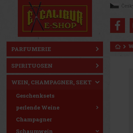
Česk
W
PARFUMERIE
SPIRITUOSEN
WEIN, CHAMPAGNER, SEKT
Geschenksets
perlende Weine
Champagner
Schaumwein