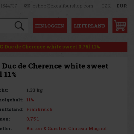
 1544737
eshop@excaliburshop.com
CZK
EUR
EINLOGGEN
LIEFERLAND
G Duc de Cherence white sweet 0,75l 11%
 Duc de Cherence white sweet
l 11%
1.33 kg
cht:
11%
olgehalt:
Frankreich
nftsland:
0.75 l
men:
Barton & Guestier Chateau Magnol
eller: