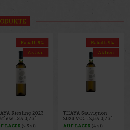
us
Next
RODUKTE
Rabatt: 9%
Rabatt: 9%
Aktion
Aktion
AYA Sauvignon
THAYA Grüner
23 VOC 12,5% 0,75 l
Veltliner 2023 VOC 13%
0,75 l
F LAGER
(4 st)
AUF LAGER
(> 5 st)