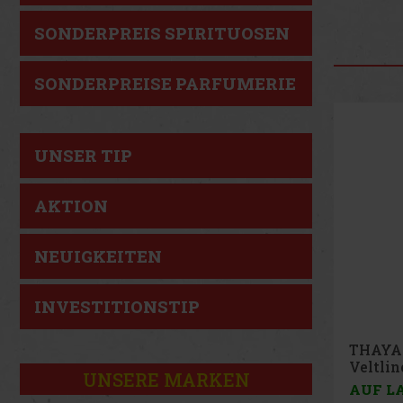
SONDERPREIS SPIRITUOSEN
SONDERPREISE PARFUMERIE
UNSER TIP
AKTION
NEUIGKEITEN
INVESTITIONSTIP
THAYA 
0,75 l
UNSERE MARKEN
AUF L