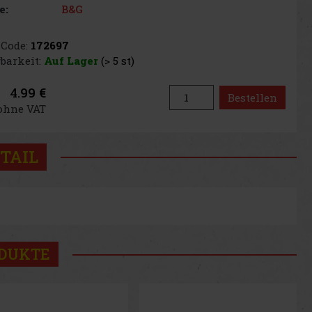
B&G
e:
Code:
172697
barkeit:
Auf Lager
(> 5 st)
4.99 €
Bestellen
 ohne VAT
TAIL
ODUKTE