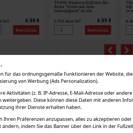
uburg 2023 aus der
THAYA Riesling 2023 Terroir
THA
rüße aus dem
mit der Bezeichnung Spätlese
Kat
ark" ist ein
ist ein trockener Weißwein,
Orig
 aus der Subregion
der auf dem reinen Terroir-
tro
ähren), der durch
Charakter der Region Znojmo
Reg
6.99 €
9.99 €
e VAT
8.26
€ ohne VAT
8.2
zentrierte Farbe mit
basiert. Im Glas besticht er
den
en Reflexen und
durch seine grünliche Farbe.
zar
Bestellen
Bestellen
underschön reinen
Der Duft ist deutlich zitrusartig,
Refl
rakter besticht. In
ergänzt durch san
aus
 und am G
Previo
.
 für das ordnungsgemäße Funktionieren der Website, die 
isierung von Werbung (Ads Personalization).
 Aktivitäten (z. B. IP-Adresse, E-Mail-Adresse oder andere
n weitergeben. Diese können diese Daten mit anderen Infor
utzung ihrer Dienste erhalten haben.
ch Ihren Präferenzen anzupassen, alles zu akzeptieren oder
t ändern, indem Sie das Banner über den Link in der Fußzei