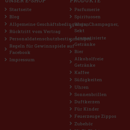
UNSER E-SHOP
PRODUKTE
kontrastiert mit dem warmen braunen Lederarmband und wirkt
elega
89 €
73.55
€ ohne VAT
Startseite
Parfumerie
Bestellen
Blog
Spirituosen
Allgemeine Geschäftsbedingungen
Wein, Champagner,
Sekt
Rücktritt vom Vertrag
Rabatt: 25%
Aromatisierte
Personaldatenschutzbestimmungen
Getränke
Aktion
Regeln für Gewinnspiele auf
Bier
Facebook
Alkoholfreie
Impressum
Getränke
Kaffee
Süßigkeiten
Uhren
Sonnenbrillen
Duftkerzen
Fossil FS5975 Herrenuhr
Für Kinder
Feuerzeuge Zippos
AUF LAGER
(1 st)
Zubehör
Herrenuhr Fossil Defender Solar FS5975 kombiniert moderne
ökologische Technologie mit klassischem Design. Dank