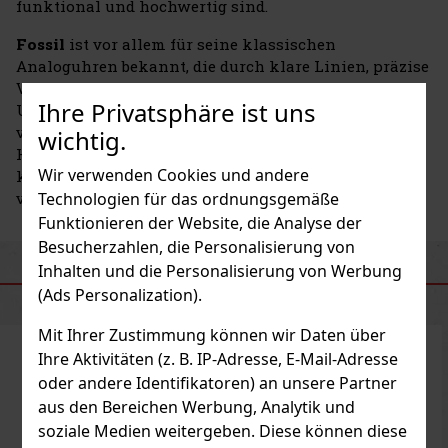
funktional und hochwertig sind.
Fossil
ist vor allem für seine klassischen
Analoguhren bekannt, die durch klare Linien, präzise
Verarbeitung und Liebe zum Detail bestechen. Das
Ihre Privatsphäre ist uns
Unternehmen bietet eine breite Palette an Modellen –
von eleganten Damenuhren über sportliche
wichtig.
Herrenuhren bis hin zu Smartwatches, die
Wir verwenden Cookies und andere
klassisches Design mit moderner Technologie
Technologien für das ordnungsgemäße
verbinden.
Funktionieren der Website, die Analyse der
Besucherzahlen, die Personalisierung von
Inhalten und die Personalisierung von Werbung
ÄHNLICHE PRODUKTE
(Ads Personalization).
Mit Ihrer Zustimmung können wir Daten über
Ihre Aktivitäten (z. B. IP-Adresse, E-Mail-Adresse
oder andere Identifikatoren) an unsere Partner
aus den Bereichen Werbung, Analytik und
soziale Medien weitergeben. Diese können diese