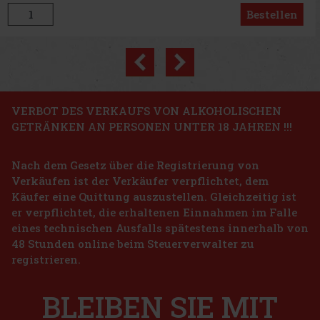
Bestellen
Previous
Next
Rabatt: 25%
Aktion
VERBOT DES VERKAUFS VON ALKOHOLISCHEN
GETRÄNKEN AN PERSONEN UNTER 18 JAHREN !!!
Fossil ES5259 Damenuhr
Nach dem Gesetz über die Registrierung von
AUF LAGER
(3 st)
Verkäufen ist der Verkäufer verpflichtet, dem
Die Damenuhr Fossil ES5259 Scarlette verbindet modernes Design
mit klassischer Eleganz. Das stilvolle zweifarbige Armband aus
Käufer eine Quittung auszustellen. Gleichzeitig ist
Edelstahl in einer Kombination aus Gold- und Silbertönen verleiht
er verpflichtet, die erhaltenen Einnahmen im Falle
der Uhr einen luxuriösen Look, der sowohl zu formellen als
139 €
eines technischen Ausfalls spätestens innerhalb von
114.88
€ ohne VAT
Fossil FS5900 Herrenuhr
48 Stunden online beim Steuerverwalter zu
Bestellen
registrieren.
AUF LAGER
(1 st)
Herrenuhr Fossil Machine FS5900 besticht durch ihre Robustheit,
ihr markantes Design und ihre praktischen Funktionen. Das graue
BLEIBEN SIE MIT
Zifferblatt mit feiner Struktur, das robuste rauchgraue Gehäuse und
das braune Lederarmband bilden die perfekte Kombinatio