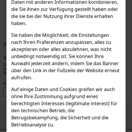
Daten mit anderen Informationen kombinieren,
die Sie ihnen zur Verfügung gestellt haben oder
die sie bei der Nutzung ihrer Dienste erhalten
haben.
Sie haben die Möglichkeit, die Einstellungen
nach Ihren Präferenzen anzupassen, alles zu
Fossil ES5247 Damenuhr
akzeptieren oder alles abzulehnen, was nicht
unbedingt notwendig ist. Sie können Ihre
AUF LAGER
(1 st)
Auswahl jederzeit ändern, indem Sie das Banner
Damen-Ringuhr Fossil ES5247 ist eine originelle Kombination aus
Ring und Uhr in einem – das ideale Accessoire für Frauen, die
über den Link in der Fußzeile der Website erneut
etwas Ausgefallenes und Stilvolles suchen. In Roségold mit einem
aufrufen.
zarten Zifferblatt und Sonnenmuster fällt diese Uhr auf den
105 €
86.78
€ ohne VAT
Auf einige Daten und Cookies greifen wir auch
Bestellen
ohne Ihre Zustimmung aufgrund eines
berechtigten Interesses (legitimate interest) für
Previous
Next
den technischen Betrieb, die
Betrugsbekämpfung, die Sicherheit und die
Betriebsanalyse zu.
EMPFOHLENE PRODUKTE