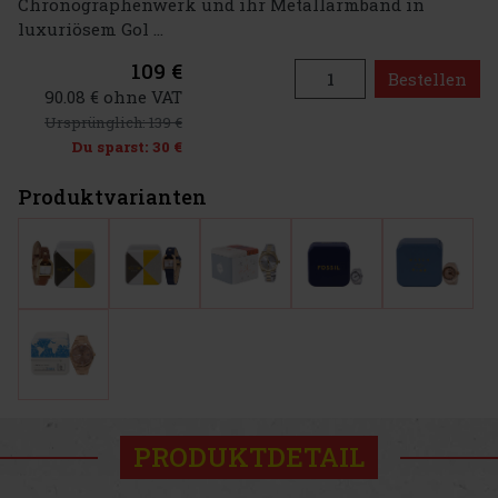
Chronographenwerk und ihr Metallarmband in
luxuriösem Gol ...
109 €
Bestellen
90.08 € ohne VAT
Ursprünglich:
139 €
Du sparst:
30 €
Produktvarianten
PRODUKTDETAIL