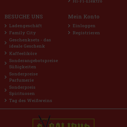
Hi-Fi-Elektro
Solarantrieb muss die Batterie nicht gewechselt werden –
Tageslicht reicht aus. Das elegante blaue Zifferblatt mit
Datumsanzeige und Sommer
94 €
77.69
€ ohne VAT
BESUCHE UNS
Mein Konto
Bestellen
Ladengeschäft
Einloggen
Family City
Registrieren
Geschenksets - das
ideale Geschenk
Kaffeeliköre
Sonderangebotspreise
Süßigkeiten
Sonderpreise
Parfumerie
Sonderpreis
Spirituosen
Tag des Weißweins