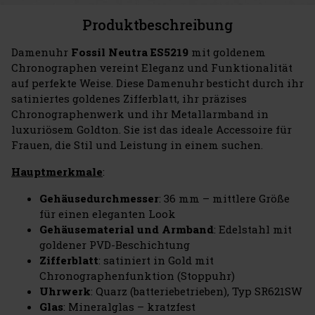
Produktbeschreibung
Damenuhr
Fossil Neutra ES5219
mit goldenem
Chronographen vereint Eleganz und Funktionalität
auf perfekte Weise. Diese Damenuhr besticht durch ihr
satiniertes goldenes Zifferblatt, ihr präzises
Chronographenwerk und ihr Metallarmband in
luxuriösem Goldton. Sie ist das ideale Accessoire für
Frauen, die Stil und Leistung in einem suchen.
Hauptmerkmale
:
Gehäusedurchmesser
: 36 mm – mittlere Größe
für einen eleganten Look
Gehäusematerial und Armband
: Edelstahl mit
goldener PVD-Beschichtung
Zifferblatt
: satiniert in Gold mit
Chronographenfunktion (Stoppuhr)
Uhrwerk
: Quarz (batteriebetrieben), Typ SR621SW
Glas
: Mineralglas – kratzfest