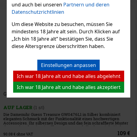
und auch bei unseren
Partnern und deren
Datenschutzrichtlinien
Rabatt: 26%
Um diese Website zu besuchen, müssen Sie
Aktion
mindestens 18 Jahre alt sein. Durch Klicken auf
„Ich bin 18 Jahre alt” bestätigen Sie, dass Sie
diese Altersgrenze überschritten haben.
Fossil ES5245 Damenuhr
Einstellungen anpassen
AUF LAGER
(2 st)
Damen-Ringuhr Fossil ES5245 verbindet die praktische Funktion
Ich war 18 Jahre alt und habe alles abgelehnt
einer Uhr mit der zarten Schönheit eines modernen
Schmuckstücks. Mit ihrem minimalistischen weißen Zifferblatt mit
Sonnenmuster und ihrer kompakten Form ist sie das ideale
Ich war 18 Jahre alt und habe alles akzeptiert
Accessoire für F
105 €
86.78
€ ohne VAT
Guess GW0572G2 Headline Uhr
Bestellen
AUF LAGER
(1 st)
Die Herrenuhr Guess Headline GW0572G2 in einem gewagten
Golddesign ist die perfekte Kombination aus modischem Stil und
Funktionalität. Ihr unverwechselbares Aussehen mit rundem,
quadratischem Gehäuse, Schraubendetails und strukturiertem
Ombré-Zifferb
139 €
114.88
€ ohne VAT