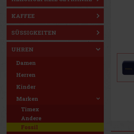
KAFFEE
SÜSSIGKEITEN
UHREN
Damen
Herren
Kinder
Marken
Timex
Andere
Fossil