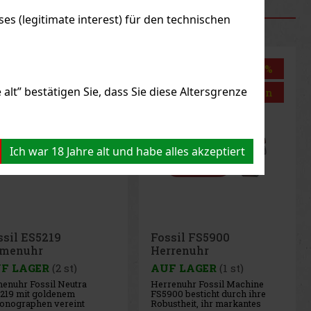
RODUKTE
s (legitimate interest) für den technischen
Rabatt: 25%
Rabatt: 34%
alt” bestätigen Sie, dass Sie diese Altersgrenze
Aktion
Aktion
Ich war 18 Jahre alt und habe alles akzeptiert
ssil FS5900
Fossil ES5264
rrenuhr
Damenuhr
F LAGER
(1 st)
AUF LAGER
(1 st)
renuhr Fossil Machine
Damenuhr Fossil Harwell
900 besticht durch ihre
ES5264 bietet eine dezente
ustheit, ihr markantes
Kombination aus klassischem