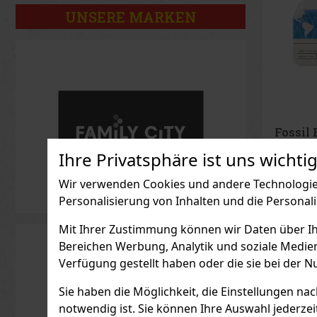
UNSERE MARKEN
Fossil
Damen
Ihre Privatsphäre ist uns wichtig
AUF L
Damen-Ri
Wir verwenden Cookies und andere Technologien
ist eine 
aus Ring 
Personalisierung von Inhalten und die Personal
das ideal
Frauen, d
86.78
€ oh
Mit Ihrer Zustimmung können wir Daten über Ihre
Ausgefall
suchen. I
Bereichen Werbung, Analytik und soziale Medie
zarten Zif
Sonnenmus
Verfügung gestellt haben oder die sie bei der N
auf den
Sie haben die Möglichkeit, die Einstellungen na
notwendig ist. Sie können Ihre Auswahl jederzei