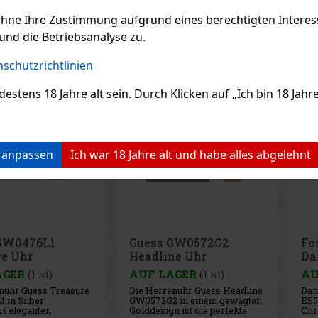
EMPFOHLENE P
ohne Ihre Zustimmung aufgrund eines berechtigten Interesse
und die Betriebsanalyse zu.
schutzrichtlinien
Rabatt: 26%
Rabatt: 22%
ens 18 Jahre alt sein. Durch Klicken auf „Ich bin 18 Jahre 
Aktion
Aktion
n anpassen
Ich war 18 Jahre alt und habe alles abgelehnt
 GW0572G2
Fossil ES5219
Fo
ne Uhr
Damenuhr
He
AGER
(1 st)
AUF LAGER
(2 st)
AU
enuhr Guess Headline
Damenuhr Fossil Neutra
Her
 in einem gewagten
ES5219 mit goldenem
FS5
n ist die perfekte
Chronographen vereint
Rob