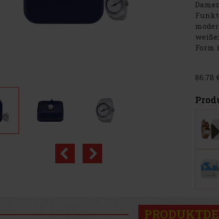
Damen-
Funkti
moder
weiße
Form is
86.78 
Prod
PRODUKTDE