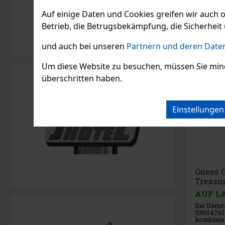
Auf einige Daten und Cookies greifen wir auch 
Betrieb, die Betrugsbekämpfung, die Sicherheit 
und auch bei unseren
Partnern und deren Daten
Um diese Website zu besuchen, müssen Sie mindest
überschritten haben.
Einstellunge
Guess
Headli
AUF L
Die Herr
GW0572G2
Golddesig