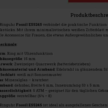
Produktbeschr
Ringuhr
Fossil ES5245
verbindet die praktische Funktion
stücks. Mit ihrem minimalistischen weißen Zifferblatt 
ale Accessoire für Frauen, die etwas Außergewöhnliches un
erkmale
:
orm
: Ring mit Uhrenfunktion
häusegröße
: 15 mm
rwerk
: Zweizeiger-Quarzwerk (batteriebetrieben)
häusematerial und Armband
: Edelstahl in glänzendem Si
fferblatt
: weiß mit Sonnenmuster
as
: Mineralglas – kratzfest
rmband
: dehnbar, Breite 6 mm, Innenumfang 53 ± 5 mm
sserdichtigkeit
: 5 ATM – geeignet für den täglichen G
nggröße
: verstellbar (6½ – 8)
Ringuhr
Fossil ES5245
ist ideal als ausgefallenes Gesch