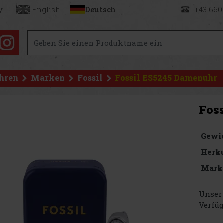
y
English
Deutsch
+43 660
hren
Marken
Fossil
Fossil ES5245 Damenuhr
Fos
Gewi
Herku
Mark
Unser 
Verfüg