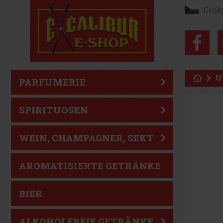
Česk
U
PARFUMERIE
SPIRITUOSEN
WEIN, CHAMPAGNER, SEKT
AROMATISIERTE GETRÄNKE
BIER
ALKOHOLFREIE GETRÄNKE