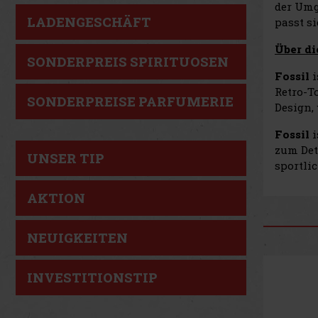
der Umg
LADENGESCHÄFT
passt si
Über di
SONDERPREIS SPIRITUOSEN
Fossil
Retro-T
SONDERPREISE PARFUMERIE
Design,
Fossil
i
zum Det
UNSER TIP
sportli
AKTION
NEUIGKEITEN
INVESTITIONSTIP