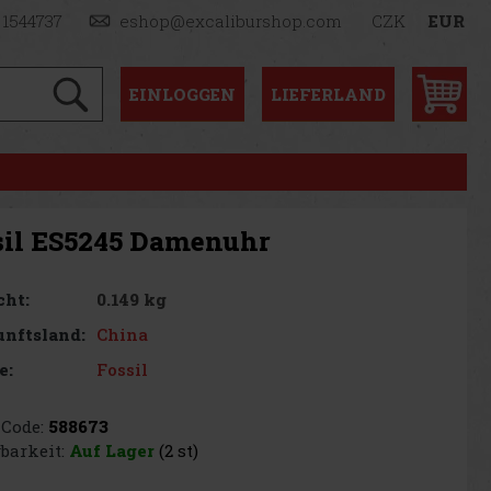
 1544737
eshop@excaliburshop.com
CZK
EUR
EINLOGGEN
LIEFERLAND
sil ES5245 Damenuhr
0.149 kg
cht:
China
nftsland:
Fossil
e:
Code:
588673
barkeit:
Auf Lager
(2 st)