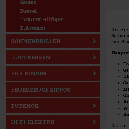
Guess
Diesel
Tommy Hilfiger
E.Armani
Damen-
Schmuck
SONNENBRILLEN
das ide
Hauptm
DUFTKERZEN
F
Ge
FÜR KINDER
Uh
Ge
Zi
FEUERZEUGE ZIPPOS
Gl
A
ZUBEHÖR
Wa
Ri
HI-FI-ELEKTRO
Damen-