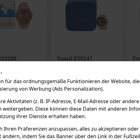
 ES5247
Fossil ES5259
Fo
uhr
Damenuhr
He
.
AGER
(1 st)
AUF LAGER
(3 st)
AU
nguhr Fossil ES5247
Die Damenuhr Fossil ES5259
Her
 für das ordnungsgemäße Funktionieren der Website, die 
originelle Kombination
Scarlette verbindet modernes
FS59
und Uhr in einem –
Design mit klassischer
Kom
isierung von Werbung (Ads Personalization).
e Accessoire für
Eleganz. Das stilvolle
Des
ie etwas
zweifarbige Armband aus
Mon
105 €
139 €
ne VAT
114.88
€ ohne VAT
114
 Aktivitäten (z. B. IP-Adresse, E-Mail-Adresse oder andere
enes und Stilvolles
Edelstahl in einer Kombination
Her
n Roségold mit einem
aus Gold- und Silbertönen
Zif
n weitergeben. Diese können diese Daten mit anderen Infor
Bestellen
Bestellen
ferblatt und
verleiht der Uhr einen
Led
ter fällt diese Uhr
luxuriösen Look, der sowohl
auf
utzung ihrer Dienste erhalten haben.
zu formellen als
Allt
Previo
ch Ihren Präferenzen anzupassen, alles zu akzeptieren oder
t ändern, indem Sie das Banner über den Link in der Fußzei