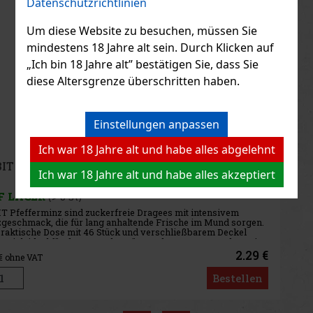
Datenschutzrichtlinien
Aktion
Um diese Website zu besuchen, müssen Sie
mindestens 18 Jahre alt sein. Durch Klicken auf
„Ich bin 18 Jahre alt” bestätigen Sie, dass Sie
Peelerz Gummy Pineapple 65g
diese Altersgrenze überschritten haben.
AUF LAGER
(> 5 st)
Einstellungen anpassen
Ich war 18 Jahre alt und habe alles abgelehnt
1.49 €
1.33
€ ohne VAT
ORBIT Wassermelonen Dragees Dose 64 g
Ich war 18 Jahre alt und habe alles akzeptiert
Bestellen
AUF LAGER
(> 5 st)
ORBIT Watermelon sind zuckerfreie Kaugummis mit
erfrischendem Wassermelonengeschmack, die für einen lang
Neu
anhaltenden fruchtigen Geschmack und frischen Atem sorgen. Die
praktische Dose enthält 46 Dragees und eignet sich dank ihrer
kompakten Verpackung
2.29 €
2.04
€ ohne VAT
Bestellen