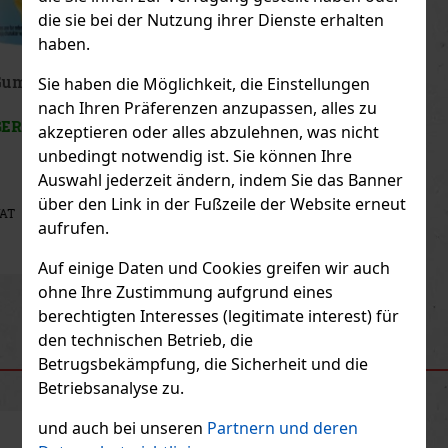
die sie bei der Nutzung ihrer Dienste erhalten
haben.
Peelerz Gummy White Peach 65g
Sie haben die Möglichkeit, die Einstellungen
nach Ihren Präferenzen anzupassen, alles zu
AUF LAGER
(> 5 st)
akzeptieren oder alles abzulehnen, was nicht
unbedingt notwendig ist. Sie können Ihre
Auswahl jederzeit ändern, indem Sie das Banner
über den Link in der Fußzeile der Website erneut
1.49 €
1.33
€ ohne VAT
aufrufen.
Bestellen
Auf einige Daten und Cookies greifen wir auch
ohne Ihre Zustimmung aufgrund eines
Previous
Next
Neu
berechtigten Interesses (legitimate interest) für
den technischen Betrieb, die
Betrugsbekämpfung, die Sicherheit und die
EMPFOHLENE PRODUKTE
Betriebsanalyse zu.
und auch bei unseren
Partnern und deren
Rabatt: 43%