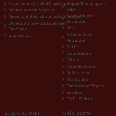
Allgemeine Geschäftsbedingungen
Wein, Champagner,
Sekt
Rücktritt vom Vertrag
Rabatt: 43%
Aromatisierte
Personaldatenschutzbestimmungen
Getränke
Aktion
Regeln für Gewinnspiele auf
Bier
Facebook
Alkoholfreie
Impressum
Getränke
Kaffee
Süßigkeiten
Uhren
Sonnenbrillen
Duftkerzen
Airwaves Cassis Dragees Dose 64 g
Für Kinder
Feuerzeuge Zippos
AUF LAGER
(> 5 st)
Zubehör
AIRWAVES Cool Cassis sind zuckerfreie Kaugummis, die den
intensiven Geschmack von schwarzen Johannisbeeren mit einer
Hi-Fi-Elektro
ausgeprägten Menthol-Frische verbinden. Die originelle
Kombination aus fruchtigen und kühlenden Noten sorgt für lang
anhaltende Erfri
2.29 €
2.04
€ ohne VAT
BESUCHE UNS
Mein Konto