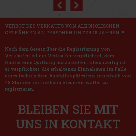
Previous
Next
Rabatt: 43%
Aktion
VERBOT DES VERKAUFS VON ALKOHOLISCHEN
GETRÄNKEN AN PERSONEN UNTER 18 JAHREN !!!
Peelerz Gummy Grape 65g
Nach dem Gesetz über die Registrierung von
AUF LAGER
(> 5 st)
Verkäufen ist der Verkäufer verpflichtet, dem
Käufer eine Quittung auszustellen. Gleichzeitig ist
er verpflichtet, die erhaltenen Einnahmen im Falle
1.49 €
eines technischen Ausfalls spätestens innerhalb von
1.33
€ ohne VAT
ORBIT Spearmint Dragees Dose 64 g
48 Stunden online beim Steuerverwalter zu
Bestellen
registrieren.
AUF LAGER
(> 5 st)
ORBIT Spearmint sind zuckerfreie Kaugummis mit erfrischendem
Spearmint-Geschmack, die nach jedem Kauen für lang anhaltende
Neu
BLEIBEN SIE MIT
Frische im Mund sorgen. Die praktische Dose enthält 46 Stück und
dank ihres kompakten Designs haben Sie sie immer griffbereit –
2.29 €
2.04
€ ohne VAT
UNS IN KONTAKT
Bestellen