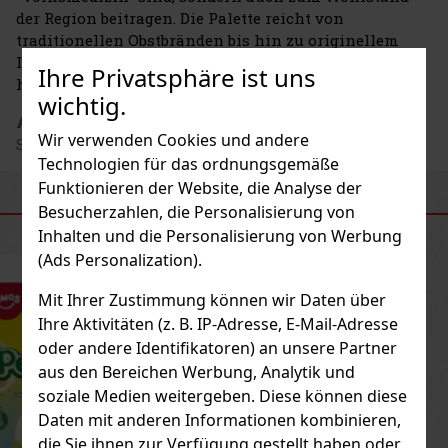
der Region beitragen. Die Palette reicht von
traditionellen Obstbränden bis hin zu originellem
Ingwerlikör, die alle mit Liebe und Sorgfalt
Ihre Privatsphäre ist uns
hergestellt werden.
wichtig.
Adresse des Herstellers
: GALLI DISTILLERY,
Wir verwenden Cookies und andere
Svatopluka Čecha 2099, 407 47 Varnsdorf, CZ
Technologien für das ordnungsgemäße
Funktionieren der Website, die Analyse der
ÄHNLICHE PRODUKTE
Besucherzahlen, die Personalisierung von
Inhalten und die Personalisierung von Werbung
(Ads Personalization).
Neu
Mit Ihrer Zustimmung können wir Daten über
Ihre Aktivitäten (z. B. IP-Adresse, E-Mail-Adresse
oder andere Identifikatoren) an unsere Partner
aus den Bereichen Werbung, Analytik und
soziale Medien weitergeben. Diese können diese
Daten mit anderen Informationen kombinieren,
die Sie ihnen zur Verfügung gestellt haben oder