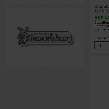
Chando
11,5% 0,
AUF L
Genießen 
Kombinat
prämiert
einem Ha
Likörs au
15.69
€ oh
aus Valen
erfrische
Weingut 
Argentinie