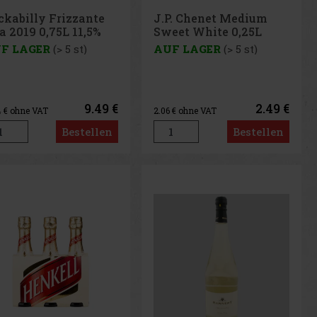
ckabilly Frizzante
J.P. Chenet Medium
a 2019 0,75L 11,5%
Sweet White 0,25L
11,5%
F LAGER
(> 5 st)
AUF LAGER
(> 5 st)
9.49 €
2.49 €
4
€ ohne VAT
2.06
€ ohne VAT
Bestellen
Bestellen