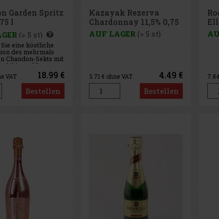
n Garden Spritz
Kazayak Rezerva
Ro
75 l
Chardonnay 11,5% 0,75
Ell
l
AUF LAGER
(> 5 st)
AU
AGER
(> 5 st)
Sie eine köstliche
ion des mehrmals
en Chandon-Sekts mit
uch bittersüßen
s frischen Orangen
18.99 €
4.49 €
ne VAT
3.71
€ ohne VAT
7.8
cia. Dieser natürlich
nde Spritz wurde im
Bestellen
Bestellen
Chandon in Mendoza,
n, traditionell ge