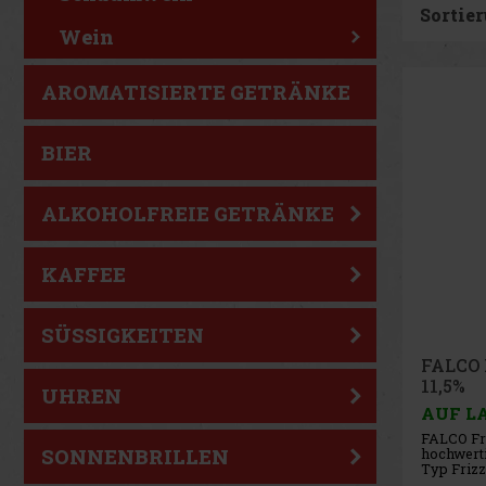
Sortier
Wein
AROMATISIERTE GETRÄNKE
BIER
ALKOHOLFREIE GETRÄNKE
KAFFEE
SÜSSIGKEITEN
FALCO F
11,5%
UHREN
AUF L
FALCO Fri
hochwert
SONNENBRILLEN
Typ Frizz
Niederöst