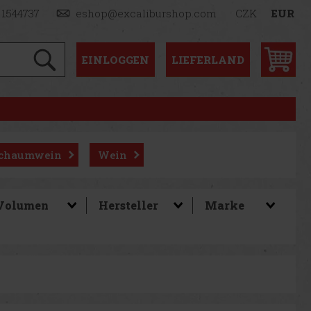
 1544737
eshop@excaliburshop.com
CZK
EUR
EINLOGGEN
LIEFERLAND
chaumwein
Wein