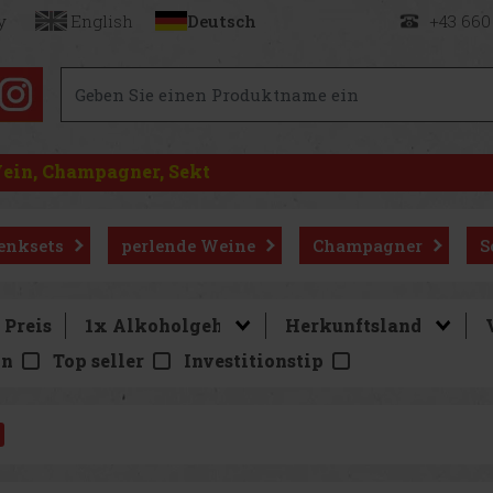
y
English
Deutsch
+43 660
ein, Champagner, Sekt
enksets
perlende Weine
Champagner
S
Preis
on
Top seller
Investitionstip