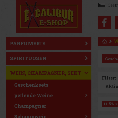
Česk
W
PARFUMERIE
SPIRITUOSEN
Gesch
WEIN, CHAMPAGNER, SEKT
Filter:
Geschenksets
Akti
perlende Weine
11.5% ×
Champagner
Schaumwein