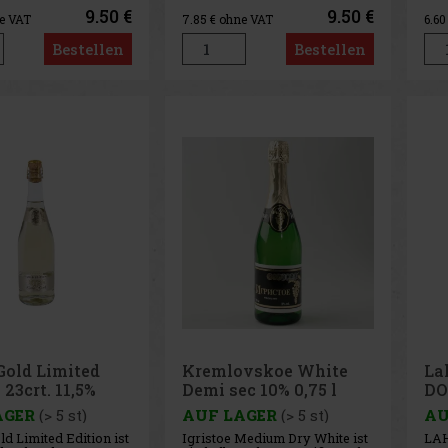
 eine leichte, frische
angenehme Wahl für den
hal
9.50 €
9.50 €
e VAT
7.85
€ ohne VAT
6.6
nd einen trockenen
leichten Genuss, zu
Jah
wodurch er sich
Sommergerichten oder
Bez
Bestellen
Bestellen
end als Aperitif und
einfach als erfrischendes Glas
Glas
melle Anlässe eignet,
Wein – wann immer Sie Lust
Far
auf einen Rosé mit reinem,
aro
trockenem Charak
bei
Gold Limited
Kremlovskoe White
La
 23crt. 11,5%
Demi sec 10% 0,75 l
DO
11,
AGER
(> 5 st)
AUF LAGER
(> 5 st)
AU
d Limited Edition ist
Igristoe Medium Dry White ist
LAH