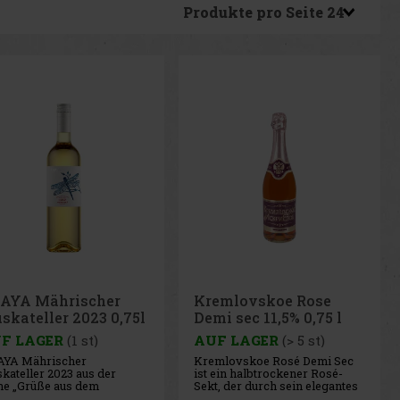
Produkte pro Seite
AYA Mährischer
Kremlovskoe Rose
skateller 2023 0,75l
Demi sec 11,5% 0,75 l
,5%
F LAGER
(1 st)
AUF LAGER
(> 5 st)
YA Mährischer
Kremlovskoe Rosé Demi Sec
kateller 2023 aus der
ist ein halbtrockener Rosé-
he „Grüße aus dem
Sekt, der durch sein elegantes
onalpark“ ist ein
Erscheinungsbild und seinen