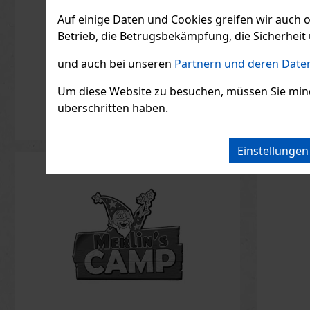
Extra D
Auf einige Daten und Cookies greifen wir auch 
AUF L
Betrieb, die Betrugsbekämpfung, die Sicherheit 
LAHOFER
Extra Dry 
trockener
und auch bei unseren
Partnern und deren Daten
italienis
der durch
7.43
€ oh
Eleganz 
Um diese Website zu besuchen, müssen Sie mindest
erfrische
überschritten haben.
besticht. 
strohgelb
grünlich
Einstellunge