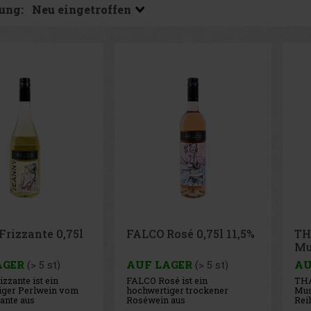
ung:
rizzante 0,75l
FALCO Rosé 0,75l 11,5%
TH
Mu
11
AGER
(> 5 st)
AUF LAGER
(> 5 st)
AU
zzante ist ein
FALCO Rosé ist ein
THA
iger Perlwein vom
hochwertiger trockener
Mus
ante aus
Roséwein aus
Rei
erreich. Er zeichnet
Niederösterreich. Er ist eine
Nati