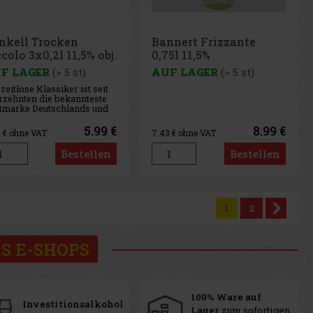
nkell Trocken
Bannert Frizzante
colo 3x0,2l 11,5% obj.
0,75l 11,5%
F LAGER
(> 5 st)
AUF LAGER
(> 5 st)
zeitlose Klassiker ist seit
rzehnten die bekannteste
tmarke Deutschlands und
ießt weltweit höchste
tation. Es ist der ideale
5.99 €
8.99 €
5
€ ohne VAT
7.43
€ ohne VAT
 für stillvoll-lockeres
ern. Henkell Trocken ist ein
Bestellen
Bestellen
sisch trockener, voll
gereifter eleganter
1
2
S E-SHOPS
100% Ware auf
Investitionsalkohol
Lager
zum sofortigen