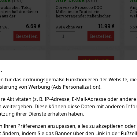
AGER
(1 st)
AUF LAGER
(3 st)
AU
owakischer Tokaj
Corvezzo Prosecco DOC
Amp
ist ein halbtrockener
Millesimato Brut ist ein
Cabi
 aus der
hervorragender italienischer
Wei
rten Region Tokaj,
Prosecco, der ein
fru
n definierten
anspruchsvolles
ein
6.69 €
11.99 €
e VAT
9.91
€ ohne VAT
5.5
on der Welt. VÍNO
Trinkerlebnis bietet. Mit
min
rbindet die
seiner feinen und dauerhaften
Ges
Bestellen
Bestellen
hnliche Qualität des
Perlage, die seine Qualität
Ein
chen Weinbaus mit
unterstreicht, ist er ideal für
wei
hen folklorist
feierliche Anlässe oder
verb
Rabatt: 16%
.
Aktion
 für das ordnungsgemäße Funktionieren der Website, die 
isierung von Werbung (Ads Personalization).
 Aktivitäten (z. B. IP-Adresse, E-Mail-Adresse oder andere
n weitergeben. Diese können diese Daten mit anderen Infor
utzung ihrer Dienste erhalten haben.
ch Ihren Präferenzen anzupassen, alles zu akzeptieren oder
t ändern, indem Sie das Banner über den Link in der Fußzei
r Prosecco DOC
Lahofer Sauvignon
Ta