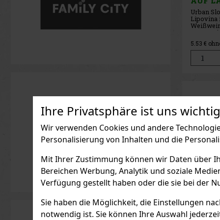
AUF L
Urban Sl
Lipovina 
Weißwein
renommie
der erste
5.53
€ ohn
Appellati
URBAN ve
außergewö
slowakis
einer reic
Ihre Privatsphäre ist uns wichtig
Wir verwenden Cookies und andere Technologien
Personalisierung von Inhalten und die Personal
Mit Ihrer Zustimmung können wir Daten über Ihre
Bereichen Werbung, Analytik und soziale Medie
Verfügung gestellt haben oder die sie bei der N
Sie haben die Möglichkeit, die Einstellungen na
notwendig ist. Sie können Ihre Auswahl jederzei
Lahofe