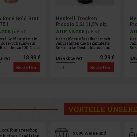
 Rosé Gold Brut
Henkell Trocken
He
75 l
Piccolo 0,2l 11,5% obj.
Pic
AGER
(> 5 st)
AUF LAGER
(> 5 st)
AU
osé Gold Brut ist ein
Der zeitlose Klassiker ist seit
Der 
r Rosé-Schaumwein
Jahrzehnten die bekannteste
Jah
rut, der zu 100 % aus
Sektmarke Deutschlands und
Sek
rte Pinot Nero
genießt weltweit höchste
gen
lt wird. Er stammt
Reputation. Es ist der ideale
Repu
18.99 €
2.29 €
ne VAT
1.89
€ ohne VAT
4.9
ombardei, genauer
Sekt für stillvoll-lockeres
Sekt
m rechten Ufer des
Feiern. Henkell Trocken ist ein
Fei
Bestellen
Bestellen
eale klimatische und
klassisch trockener, voll
klas
dliche Bedingunge
ausgereifter eleganter
aus
VORTEILE UNSERE
Excalibur Freeshop
5 000
Weine und
mit einer
Tradition