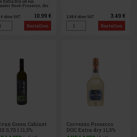
 Extra Dry ist ein
ganter Rosé-Prosecco, der
er italienischen Region
to speziell für das
10.99 €
3.49 €
8
€ ohne VAT
2.88
€ ohne VAT
ngut LAHOFER hergestellt
d. Auf den ersten Blick
Bestellen
Bestellen
icht er durch seine
ahlende Farbe einer
ebutte, die wun
lvan Green Cabinet
Corvezzo Prosecco
5 0,75 l 11,5%
DOC Extra dry 11,5%
0,75 l