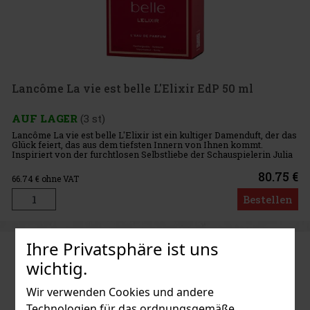
Lancôme La vie est belle L'Elixir EdP 50 ml
AUF LAGER
(3 st)
Lancôme La vie est belle L'Elixir ist ein kultiger Damenduft, der das
Glück feiert, das aus dem tiefsten Innern von Ihnen kommt.
Inspiriert von der furchtlosen Selbstliebe der Schauspielerin Julia
Roberts, symbolisiert dieser Duft die Unabhängigkeit
80.75 €
66.74
€ ohne VAT
Bestellen
Ihre Privatsphäre ist uns
wichtig.
Wir verwenden Cookies und andere
Technologien für das ordnungsgemäße