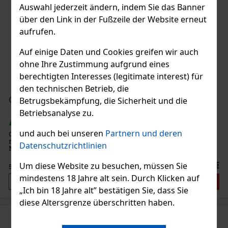
Auswahl jederzeit ändern, indem Sie das Banner
über den Link in der Fußzeile der Website erneut
aufrufen.
Auf einige Daten und Cookies greifen wir auch
ohne Ihre Zustimmung aufgrund eines
berechtigten Interesses (legitimate interest) für
den technischen Betrieb, die
Giorgio Armani Armani Code EdP 50 ml
Betrugsbekämpfung, die Sicherheit und die
Betriebsanalyse zu.
AUF LAGER
(1 st)
und auch bei unseren
Partnern und deren
Giorgio Armani Armani Code Eau de Parfum ist der Inbegriff von
maskuliner Eleganz und diskreter Verführung, geschaffen für
Datenschutzrichtlinien
Männer, die die Kunst der Beeindruckung beherrschen und einen
unverwechselbaren Stil haben. Dieser würzige Fougère-Amber-
Duft v
68.40 €
Um diese Website zu besuchen, müssen Sie
56.53
€ ohne VAT
mindestens 18 Jahre alt sein. Durch Klicken auf
Bestellen
„Ich bin 18 Jahre alt” bestätigen Sie, dass Sie
diese Altersgrenze überschritten haben.