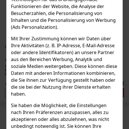
Funktionieren der Website, die Analyse der
Besucherzahlen, die Personalisierung von
Inhalten und die Personalisierung von Werbung
(Ads Personalization).
Mit Ihrer Zustimmung können wir Daten über
Ihre Aktivitäten (z. B. IP-Adresse, E-Mail-Adresse
Giorgio Armani Si Passione EdP Refill 100 ml
oder andere Identifikatoren) an unsere Partner
aus den Bereichen Werbung, Analytik und
AUF LAGER
(5 st)
soziale Medien weitergeben. Diese können diese
Giorgio Armani Sì Passione Eau de Parfum ist jetzt auch als
Nachfüllflakon erhältlich und bietet eine kraftvolle
Daten mit anderen Informationen kombinieren,
Neuinterpretation des klassischen Damendufts Sì. Von Giorgio
Armani als „unwiderstehliche Kombination aus Charme, Stärke und
die Sie ihnen zur Verfügung gestellt haben oder
Unabhängigke
88.35 €
73.02
€ ohne VAT
die sie bei der Nutzung ihrer Dienste erhalten
Bestellen
haben.
Sie haben die Möglichkeit, die Einstellungen
nach Ihren Präferenzen anzupassen, alles zu
akzeptieren oder alles abzulehnen, was nicht
unbedingt notwendig ist. Sie können Ihre