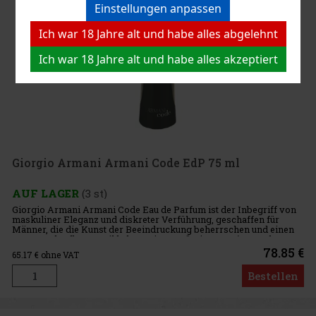
Einstellungen anpassen
Ich war 18 Jahre alt und habe alles abgelehnt
Ich war 18 Jahre alt und habe alles akzeptiert
Giorgio Armani Armani Code EdP 75 ml
AUF LAGER
(3 st)
Giorgio Armani Armani Code Eau de Parfum ist der Inbegriff von
maskuliner Eleganz und diskreter Verführung, geschaffen für
Männer, die die Kunst der Beeindruckung beherrschen und einen
unverwechselbaren Stil haben. Dieser würzige Fougère-Amber-
Duft v
78.85 €
65.17
€ ohne VAT
Bestellen